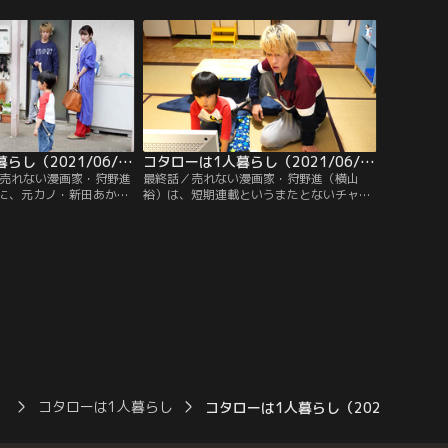
てことない”とお気楽な
リ5歳児・さとうコタロー（川原瑛都）。
ローはショックのあまり
この頼みを快く引き受けたコタローから、
う。
しばらくの間、銭湯にも幼稚園にも青田と
一緒に行くと宣言された売れない漫画家・
狩野進（横山裕）は、フクザツな心境
に…。
コタローは1人暮らし（2021/06/19放送分）第09話
コタローは1人暮らし（2021/06/26放送分）第10話（最終話）
、売れない漫画家・狩野進
最終話／売れない漫画家・狩野進（横山
に、元カノ・新田あかね
裕）は、短期連載というまたとないチャン
て来る。あかねは「彼と
スを前に、まさに正念場を迎えていた。そ
出中なので、しばらく泊
んな状況でも、隣室で1人暮らしをする5歳
ありえないことを言い始
児・さとうコタロー（川原瑛都）を気に掛
の部屋に居座ってしま
ける狩野に、元カノ・新田あかね（高梨
て、狩野の隣で暮らすさ
臨）はヤキモキ…。
原瑛都）の部屋にも懐か
）
コタローは1人暮らし
コタローは1人暮らし（2021/04/2