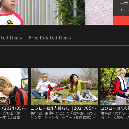
ーホ
と、
りで
Mor
Seri
ated Items
Free Related Items
コタローは1人暮らし（2021/05/01放送分）第02話
コタローは1人暮らし（2021/05/08放送分）第03話
家・狩野進（横山
第03話／無事にひとりで『幼稚園の清水』
第04話／売れな
一平（大倉孝二）
に入園したさとうコタロー（川原瑛都）。
裕）と1人暮らし
れ、ショックを受
売れない漫画家で時間に余裕のある狩野進
（川原瑛都）が通
われたことで、自
（横山裕）が送り迎えを担当し、実は料理
と、故障のため休