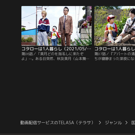
（横山裕）が、寝起き状態のボロボロな姿
信を失いかける狩野…。
で座り込んでいると、インターホンが鳴
室に引っ越してきた1人
る。“彼女が戻って来たのかも！”とドアを
とうコタロー（川原瑛都
開けると、そこには高級ティッシュを差し
出す小さな男の子がひとりで立っていた。
コタローは1人暮らし（2021/05/29放送分）第06話
第06話／「美月どのを指名しに来たぞ
第07話／『アパートの
よ」--。ある日突然、秋友美月（山本舞
ちが寝静まった深夜にな
香）が働くキャバクラに、同じアパートで
石が積まれるという怪奇
1人暮らしをする5歳児・さとうコタロー
た。売れない漫画家・狩
（川原瑛都）がやって来る。美月から連絡
田丸勇（生瀬勝久）がそ
を受けた売れない漫画家・狩野進（横山
と、なぜか突然、1人暮
裕）が、慌ててコタローを迎えに来るのだ
タロー（川原瑛都）が「
が、翌日になると再び店に現れるコタロ
ぞ…」とガックリ。すっ
ー。
まう。
動画配信サービスのTELASA（テラサ）
ジャンル