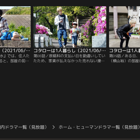
するとそこに、隣
の得意な秋友美月（山本舞香）がお弁当作
れなくてもどうっ
暮らしの5歳児・さ
りをするなど、『アパートの清水』の住人
狩野の隣で、コタ
）がやって来る。
たちは、自然とコタローをサポートするよ
フリーズしてしま
うになっていた。
コタローは1人暮らし（2021/06/05放送分）第07話
コタローは1人暮らし（2021/06/12放送分）第08話
清水』では、住人た
第08話／原稿料の支払い日を勘違いしてい
第09話／ある日
ると、部屋の前に
たため、家賃が払えなかった売れない漫画
（横山裕）の部屋
現象が続出してい
家・狩野進（横山裕）は、『アパートの清
（高梨臨）がやっ
野進（横山裕）と
水』の大家、清水のじーさん・ばーさん
ケンカしてプチ家
の話をしている
（イッセー尾形）から強制退去を通告され
めてほしい」と、
らし中の5歳児・コ
てしまう。困り果てた狩野は、隣室で1人
め、そのまま狩野
わらわの仕業
暮らし中の5歳児・さとうコタロー（川原
う。時を同じくし
かり落ち込んでし
瑛都）に、しばらく居候させてほしいと懇
とうコタロー（川
願。まさかの2人暮らしがスタートする。
しい来客が…。
国内ドラマ一覧（見放題）
ホーム・ヒューマンドラマ一覧（見放題