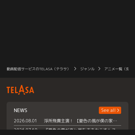
動画配信サービスのTELASA（テラサ）
ジャンル
アニメ一覧（見放
NEWS
See all
2026.08.01
浮所飛貴主演！ 【夏色の風が僕の家にやってきた】 本日よりテラサで独占配信スタート！
2026.07.18
『夏色の雲が恋と嵐をまきおこす』スペシャルメイキング 【Part1】2026年７月18日（土）23時30分～配信スタート！話題のシーンの裏側を大公開！豪華キャスト大集合！ 『武宮家 真夏の家族会議』開催！