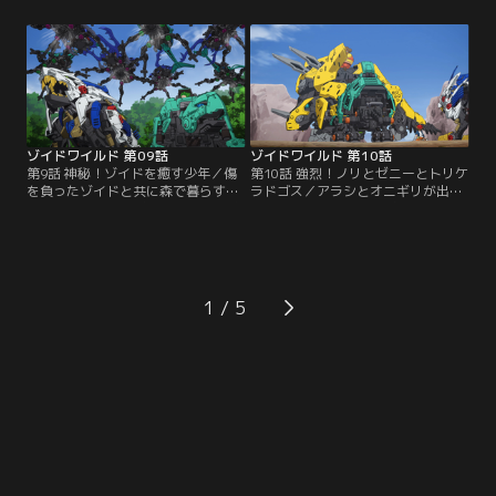
ゾイド博士のオニギリ。彼は相棒ゾ
は古大秘宝Zに違いないと睨んだ2人
イドのプロガノケリス種・ガノンタ
は竹林に向かう。だがそこにいたの
スを実験台に、デスメタルキー作り
は、かつてアラシとワイルドライガ
を手伝わされていた。実験で苦しむ
ーを苦しめた、デスメタル四天王、
ゾイド達を見たアラシの怒りは頂点
瞬撃のドレイクだった。【提供：バ
に！【提供：バンダイチャンネル】
ンダイチャンネル】
ゾイドワイルド 第09話
ゾイドワイルド 第10話
第9話 神秘！ゾイドを癒す少年／傷
第10話 強烈！ノリとゼニーとトリケ
を負ったゾイドと共に森で暮らす少
ラドゴス／アラシとオニギリが出会
年、シメジ。オニギリはシメジに代
った全てがノリの男、ギョーザ。彼
わり、ゾイド達の傷を手当すること
は相棒ゾイド、トリケラドゴスに芸
を引き受ける。手当を進めるうちに
をさせてお金を稼ぐ始末。ギョーザ
オニギリは、相棒ガノンタスとの出
のやり方に反感を覚えるアラシとオ
会いをアラシに語り始める。【提
ニギリ。そんな中、アラシ達が滞在
供：バンダイチャンネル】
する村に野生のラプトールの大群が
1
迫っていた…。【提供：バンダイチ
ャンネル】