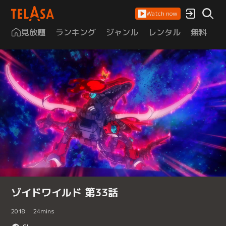
Watch now
見放題
ランキング
ジャンル
レンタル
無料
は
ゾイドワイルド 第33話
2018
24
mins