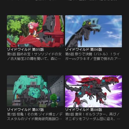
ラシ。だがベーコンはワイルドブラ
てしまうアラシ。そんな彼を助けた
ストに頼った戦い方をするアラシに
のはなんとデスメタル遊撃隊！しか
危険を感じ、特訓することに…。ゾ
も、彼らの目的は“ワイルドライガ
イドの特性を理解し、ワイルドライ
ーの捕獲”だった。目的を知ったア
ガーと一体になるため厳しい特訓を
ラシは正体がばれる前に逃げ出そう
積んでいくアラシ。【提供：バンダ
とするが、そこへデスメタル四天王
イチャンネル】
のひとり“瞬撃のドレイク”が現れ
る。【提供：バンダイチャンネル】
ゾイドワイルド 第05話
ゾイドワイルド 第06話
第5話 掴めお宝！サソリゾイドの女
第6話 祭りで決闘（バトル）！ライ
／古大秘宝Zの噂を聞いて、森に入
ガーvsグラキオ／空腹で倒れたアラ
ったアラシ。そこで出会ったのは、
シはテンガロ村の村長トッハに助け
サソリ種のゾイド・スコーピアに乗
られる。トッハからの頼みで、ゾイ
ったペンネだった。彼女もまたお宝
ド同士が戦う「ゾイド祭」にテンガ
を探していた。お宝をめぐり、はじ
ロ村の代表として出場することにな
めは敵対していた二人だが、徐々に
る。しかし、となり村代表としてア
打ち解けていく。そして森の奥にあ
ラシとワイルドライガーの前に立ち
る洞窟で、月の光に照らされて輝く
ふさがったのは、クロアメとグラキ
お宝を見つけるが…。【提供：バン
オサウルスだった。【提供：バンダ
ダイチャンネル】
イチャンネル】
ゾイドワイルド 第07話
ゾイドワイルド 第08話
第7話 怪亀！その男 ゾイド博士／デ
第8話 激突！ギルラプター、再び／
スメタルのゾイド開発研究施設ロウ
オニギリをフリーダム団に迎え、旅
ヤに捕まってしまうアラシとワイル
を続けるアラシ。その道中、雨が降
ドライガー。そこで出会った、自称
ると光り輝く竹林の話を聞く。これ