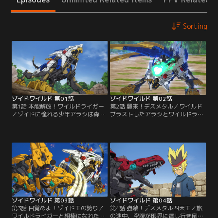
Sorting
ゾイドワイルド 第01話
ゾイドワイルド 第02話
第1話 本能解放！ワイルドライガー
第2話 襲来！デスメタル／ワイルド
／ゾイドに憧れる少年アラシは森の
ブラストしたアラシとワイルドライ
中で、窮地に追い込まれた。そこへ
ガーはデスメタルを撃破した。だが
現れ、アラシを助けたのは、ゾイド
直後、ワイルドライガーから拒まれ
に乗って世界を旅するシュプリーム
戸惑う。アラシは認めてもらうた
団のリーダー・ベーコンだった。彼
め、様々な方法でワイルドライガー
らの目的は、ゾイドの王と呼ばれる
にアタックするが一蹴されてしま
ワイルドライガー。再び森に入った
う。見かねたベーコンがゾイドとの
アラシは、その伝説のライオン種ワ
向き合い方を教える。そんな時デス
イルドライガーと遭遇する！【提
メタルが再び村を襲ってきた。【提
供：バンダイチャンネル】
供：バンダイチャンネル】
ゾイドワイルド 第03話
ゾイドワイルド 第04話
第3話 目覚めよ！ゾイド王の誇り／
第4話 強敵！デスメタル四天王／旅
ワイルドライガーと相棒になれたア
の途中、空腹が限界に達し行き倒れ