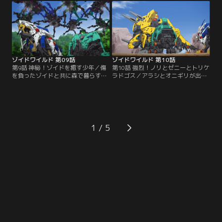
イドのプロガノケリス種・ガノンタ
は竹林に向かう。だがそこにいたの
スを実験台に、デスメタルキー作り
は、かつてアラシとワイルドライガ
を手伝わされていた。実験で苦しむ
ーを苦しめた、デスメタル四天王、
ゾイド達を見たアラシの怒りは頂点
瞬撃のドレイクだった。【提供：バ
に！【提供：バンダイチャンネル】
ンダイチャンネル】
ゾイドワイルド 第09話
ゾイドワイルド 第10話
第9話 神秘！ゾイドを癒す少年／傷
第10話 強烈！ノリとゼニーとトリケ
を負ったゾイドと共に森で暮らす少
ラドゴス／アラシとオニギリが出会
年、シメジ。オニギリはシメジに代
った全てがノリの男、ギョーザ。彼
わり、ゾイド達の傷を手当すること
は相棒ゾイド、トリケラドゴスに芸
を引き受ける。手当を進めるうちに
をさせてお金を稼ぐ始末。ギョーザ
オニギリは、相棒ガノンタスとの出
のやり方に反感を覚えるアラシとオ
会いをアラシに語り始める。【提
ニギリ。そんな中、アラシ達が滞在
供：バンダイチャンネル】
する村に野生のラプトールの大群が
1
迫っていた…。【提供：バンダイチ
ャンネル】