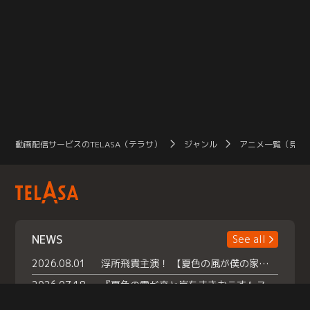
動画配信サービスのTELASA（テラサ）
ジャンル
アニメ一覧（見放
NEWS
See all
2026.08.01
浮所飛貴主演！ 【夏色の風が僕の家にやってきた】 本日よりテラサで独占配信スタート！
2026.07.18
『夏色の雲が恋と嵐をまきおこす』スペシャルメイキング 【Part1】2026年７月18日（土）23時30分～配信スタート！話題のシーンの裏側を大公開！豪華キャスト大集合！ 『武宮家 真夏の家族会議』開催！
2026.07.15
救命医・遥（今田）の《心揺さぶる過去》や、 麻酔科医・権野（船越英一郎）の《謎多きプライベート》など… 《知られざるエピソード》を独占配信！