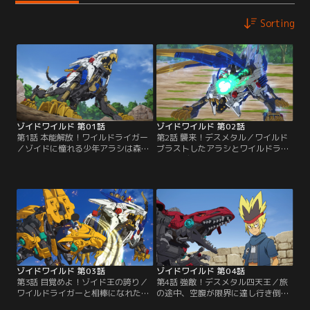
Sorting
ゾイドワイルド 第01話
ゾイドワイルド 第02話
第1話 本能解放！ワイルドライガー
第2話 襲来！デスメタル／ワイルド
／ゾイドに憧れる少年アラシは森の
ブラストしたアラシとワイルドライ
中で、窮地に追い込まれた。そこへ
ガーはデスメタルを撃破した。だが
現れ、アラシを助けたのは、ゾイド
直後、ワイルドライガーから拒まれ
に乗って世界を旅するシュプリーム
戸惑う。アラシは認めてもらうた
団のリーダー・ベーコンだった。彼
め、様々な方法でワイルドライガー
らの目的は、ゾイドの王と呼ばれる
にアタックするが一蹴されてしま
ワイルドライガー。再び森に入った
う。見かねたベーコンがゾイドとの
アラシは、その伝説のライオン種ワ
向き合い方を教える。そんな時デス
イルドライガーと遭遇する！【提
メタルが再び村を襲ってきた。【提
供：バンダイチャンネル】
供：バンダイチャンネル】
ゾイドワイルド 第03話
ゾイドワイルド 第04話
第3話 目覚めよ！ゾイド王の誇り／
第4話 強敵！デスメタル四天王／旅
ワイルドライガーと相棒になれたア
の途中、空腹が限界に達し行き倒れ
ラシ。だがベーコンはワイルドブラ
てしまうアラシ。そんな彼を助けた