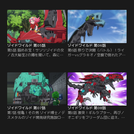
ストに頼った戦い方をするアラシに
のはなんとデスメタル遊撃隊！しか
危険を感じ、特訓することに…。ゾ
も、彼らの目的は“ワイルドライガ
イドの特性を理解し、ワイルドライ
ーの捕獲”だった。目的を知ったア
ガーと一体になるため厳しい特訓を
ラシは正体がばれる前に逃げ出そう
積んでいくアラシ。【提供：バンダ
とするが、そこへデスメタル四天王
イチャンネル】
のひとり“瞬撃のドレイク”が現れ
る。【提供：バンダイチャンネル】
ゾイドワイルド 第05話
ゾイドワイルド 第06話
第5話 掴めお宝！サソリゾイドの女
第6話 祭りで決闘（バトル）！ライ
／古大秘宝Zの噂を聞いて、森に入
ガーvsグラキオ／空腹で倒れたアラ
ったアラシ。そこで出会ったのは、
シはテンガロ村の村長トッハに助け
サソリ種のゾイド・スコーピアに乗
られる。トッハからの頼みで、ゾイ
ったペンネだった。彼女もまたお宝
ド同士が戦う「ゾイド祭」にテンガ
を探していた。お宝をめぐり、はじ
ロ村の代表として出場することにな
めは敵対していた二人だが、徐々に
る。しかし、となり村代表としてア
打ち解けていく。そして森の奥にあ
ラシとワイルドライガーの前に立ち
る洞窟で、月の光に照らされて輝く
ふさがったのは、クロアメとグラキ
お宝を見つけるが…。【提供：バン
オサウルスだった。【提供：バンダ
ダイチャンネル】
イチャンネル】
ゾイドワイルド 第07話
ゾイドワイルド 第08話
第7話 怪亀！その男 ゾイド博士／デ
第8話 激突！ギルラプター、再び／
スメタルのゾイド開発研究施設ロウ
オニギリをフリーダム団に迎え、旅
ヤに捕まってしまうアラシとワイル
を続けるアラシ。その道中、雨が降
ドライガー。そこで出会った、自称
ると光り輝く竹林の話を聞く。これ
ゾイド博士のオニギリ。彼は相棒ゾ
は古大秘宝Zに違いないと睨んだ2人