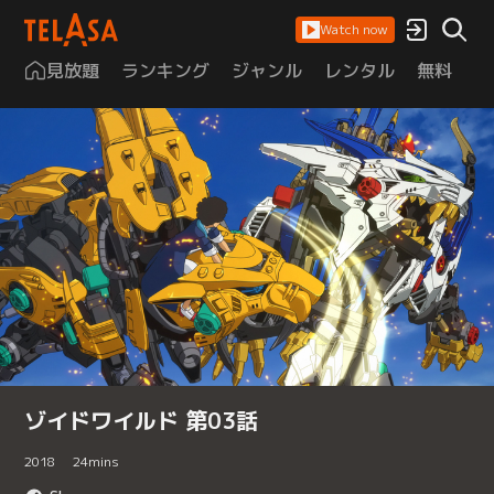
Watch now
見放題
ランキング
ジャンル
レンタル
無料
は
ゾイドワイルド 第03話
2018
24
mins