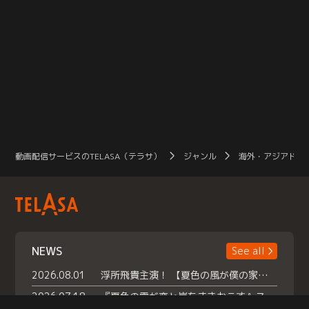
動画配信サービスのTELASA（テラサ）
ジャンル
海外・アジアドラ
NEWS
See all
2026.08.01
浮所飛貴主演！ 【夏色の風が僕の家にやってきた】 本日よりテラサで独占配信スタート！
2026.07.18
『夏色の雲が恋と嵐をまきおこす』スペシャルメイキング 【Part1】2026年７月18日（土）23時30分～配信スタート！話題のシーンの裏側を大公開！豪華キャスト大集合！ 『武宮家 真夏の家族会議』開催！