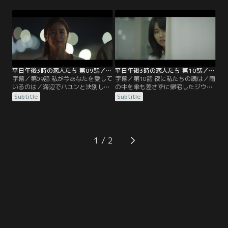
の人物だった。監禁されたスアはジ
ウンだが、ジョンウとのデートを重
ウンに助けを求める。ジウンはチョ
ねていく。それでも自分の選んだ道
ルと一緒に駆け付けるが、それより
に恐怖を感じていた。一方ミニョン
も早くハユンが到着し、スアのそば
は夫に女がいるようだと疑い、ジウ
にいた。その頃、ビンナはハユンの
ンに相談する。ジョンウの不倫相手
絵のモデルが何者かを察していた。
がジウンだとはまだ知らないミニョ
ンはジウンに対し…。
平日午後3時の恋人たち 第09話／字幕
平日午後3時の恋人たち 第10話／字幕
字幕／第09話 私が今あなたを愛して
字幕／第10話 夜に私たちの魂は／雨
いるのは／海辺でハユンと決別し帰
の中を傘も差さずに帰宅したジウン
宅したスアは、ヨンジェの態度に違
は熱を出し、ジョンウも肺炎で倒れ
Subtitle
Subtitle
和感を覚える。そして自分の車に
てしまう。たまたまジョンウが運び
GPSが仕込まれていたことを知り、
込まれた病院を訪れていたジウン
ヨンジェにハユンとの関係がばれた
は、こっそり病床のジョンウに会い
ことを確信する。不倫はいけないこ
に行く。別の日、ジウンは耐え切れ
とだったと後悔するスアだが、ジウ
ずジョンウの学校へ行くのだが、ミ
1
ンは人を愛するのは悪いことかと口
ニョンと一緒にいるジョンウを目に
にする。しかし、ひょんなことから
する。一方スアは家の中に居場所を
ジョンウが…。
なくし…。