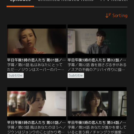
Sorting
平日午後3時の恋人たち 第01話／字幕
平日午後3時の恋人たち 第02話／字幕
字幕／第01話 私はあなたにとって
字幕／第02話 春を揺さぶる手がある
ただ…／ジウンはスーパーのパート
／スアの不倫のアリバイ作りに協力
として働く平凡な主婦。夫は公務員
することになってしまうジウン。巻
Subtitle
Subtitle
でインコを我が子のようにかわいが
き込まれ倒れてしまうが、それを機
っている。子供がおらず義母からの
に生物教師のジョンウと出会う。ジ
期待が重いが、もう3年もセックス
ウンは優しく接してくれるジョンウ
レスだった。ある日、マンションの
のことが頭から離れなくなってしま
向かいに建った豪邸にスアが引っ越
う。スアは平日午後3時から不倫を
してくる。出版社の代表の夫と2人
しているとジウンに伝え、自分らし
の娘に囲まれて幸せそうに暮らすス
く生きているだけだと恥じる様子も
アだが…。
ない。
平日午後3時の恋人たち 第03話／字幕
平日午後3時の恋人たち 第04話／字幕
字幕／第03話 風はあなたのほうへ／
字幕／第04話 あなたが誰かを愛して
ジウンはジョンウのことばかり考え
いると言う時／チャングクが溺愛す