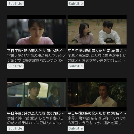
てしまうようになっていた。スアに
るインコを逃してしまったジウンは
Subtitle
Subtitle
対して不倫は最低だと話すが、会い
激しく責められ、インコを見つける
たい人には会うべきだと言われてし
まで帰ってくるなと、家を閉め出さ
まう。本心を暴かれたことに戸惑う
れてしまう。日が暮れてもインコを
ジウンだが、素直になってみること
捜してさまようジウンの前に、偶然
に。一方ジョンウは、妻とぎくしゃ
ジョンウが現れる。優しく気遣って
くする日々を送っていた。そんな
くれるジョンウに引かれるジウン
中、スアはハユンのアトリエを訪ね
は、一度別れたあと電話でジョンウ
て自分の絵を…。
の声を聞きながら…。
平日午後3時の恋人たち 第05話／字幕
平日午後3時の恋人たち 第06話／字幕
字幕／第05話 花の種が飛んでいく／
字幕／第06話 こんなに世界が美しい
ジョンウに突き放されたジウンはシ
のは／引き返せない道を歩むことに
ョックを受け、もう会わないと心に
なると分かっていながらも、ジョン
Subtitle
Subtitle
誓う。しかしスアは、会うまいと思
ウに会うことを決意したジウン。2
えば会いたくなるものだとジウンに
人は毎週木曜日に森で会う約束をす
語る。スア自身もハユンに突き放さ
る。スアはハユンと結ばれたと思っ
れて傷ついていたが、思いを捨てき
たが冷たくあしらわれ、ショックを
れずにいたのだった。そんな中、ジ
受けて体調を崩してしまう。一方ハ
ウンの高校時代の友人であるミニョ
ユンも体調を崩し、アトリエで苦し
ンが、スアとヨガ教室で知り合う。
んでいた。病み上がりのスアはヨン
ジェと一緒に回顧展へ…。
平日午後3時の恋人たち 第07話／字幕
平日午後3時の恋人たち 第08話／字幕
字幕／第07話 愛は しでかす者のも
字幕／第08話 私を呼ぶ森／それぞれ
のだ／相手はハユンではないかもし
の家庭にうそをつき、遠出を楽しむ
れないと疑いながらもホテルに向か
ジウンとジョンウ。遅い帰宅にも怒
Subtitle
Subtitle
うスア。待っていたのは、やはり別
らないチャングクに、良心が痛むジ