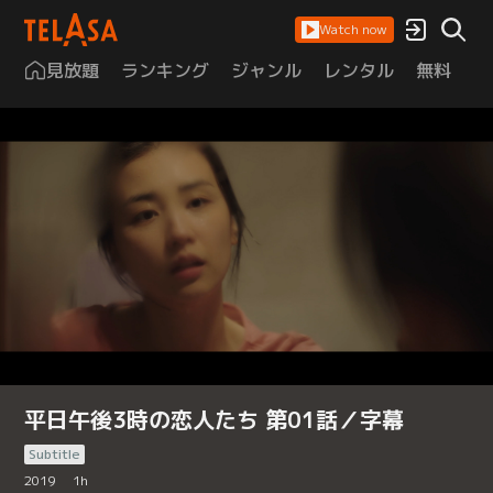
Watch now
見放題
ランキング
ジャンル
レンタル
無料
は
平日午後3時の恋人たち 第01話／字幕
Subtitle
2019
1
h