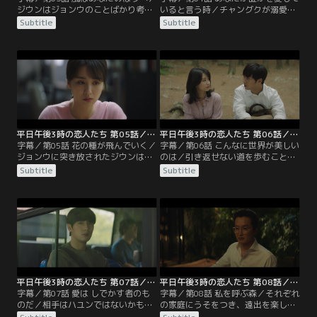
ジウンはジョンウのことばかり考え
いると言う時／チャングクが溺愛す
てしまうようになっていた。スアに
るインコを逃してしまったジウンは
Subtitle
Subtitle
対して不倫は最低だと話すが、会い
激しく責められ、インコを見つける
たい人には会うべきだと言われてし
まで帰ってくるなと、家を閉め出さ
まう。本心を暴かれたことに戸惑う
れてしまう。日が暮れてもインコを
ジウンだが、素直になってみること
捜してさまようジウンの前に、偶然
に。一方ジョンウは、妻とぎくしゃ
ジョンウが現れる。優しく気遣って
くする日々を送っていた。そんな
くれるジョンウに引かれるジウン
中、スアはハユンのアトリエを訪ね
は、一度別れたあと電話でジョンウ
て自分の絵を…。
の声を聞きながら…。
平日午後3時の恋人たち 第05話／字幕
平日午後3時の恋人たち 第06話／字幕
字幕／第05話 花の種が飛んでいく／
字幕／第06話 こんなに世界が美しい
ジョンウに突き放されたジウンはシ
のは／引き返せない道を歩むことに
ョックを受け、もう会わないと心に
なると分かっていながらも、ジョン
Subtitle
Subtitle
誓う。しかしスアは、会うまいと思
ウに会うことを決意したジウン。2
えば会いたくなるものだとジウンに
人は毎週木曜日に森で会う約束をす
語る。スア自身もハユンに突き放さ
る。スアはハユンと結ばれたと思っ
れて傷ついていたが、思いを捨てき
たが冷たくあしらわれ、ショックを
れずにいたのだった。そんな中、ジ
受けて体調を崩してしまう。一方ハ
ウンの高校時代の友人であるミニョ
ユンも体調を崩し、アトリエで苦し
ンが、スアとヨガ教室で知り合う。
んでいた。病み上がりのスアはヨン
ジェと一緒に回顧展へ…。
平日午後3時の恋人たち 第07話／字幕
平日午後3時の恋人たち 第08話／字幕
字幕／第07話 愛は しでかす者のも
字幕／第08話 私を呼ぶ森／それぞれ
のだ／相手はハユンではないかもし
の家庭にうそをつき、遠出を楽しむ
れないと疑いながらもホテルに向か
ジウンとジョンウ。遅い帰宅にも怒