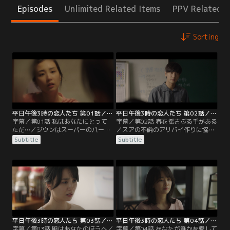
Episodes
Unlimited Related Items
PPV Related I
Sorting
平日午後3時の恋人たち 第01話／字幕
平日午後3時の恋人たち 第02話／字幕
字幕／第01話 私はあなたにとって
字幕／第02話 春を揺さぶる手がある
ただ…／ジウンはスーパーのパート
／スアの不倫のアリバイ作りに協力
として働く平凡な主婦。夫は公務員
することになってしまうジウン。巻
Subtitle
Subtitle
でインコを我が子のようにかわいが
き込まれ倒れてしまうが、それを機
っている。子供がおらず義母からの
に生物教師のジョンウと出会う。ジ
期待が重いが、もう3年もセックス
ウンは優しく接してくれるジョンウ
レスだった。ある日、マンションの
のことが頭から離れなくなってしま
向かいに建った豪邸にスアが引っ越
う。スアは平日午後3時から不倫を
してくる。出版社の代表の夫と2人
しているとジウンに伝え、自分らし
の娘に囲まれて幸せそうに暮らすス
く生きているだけだと恥じる様子も
アだが…。
ない。
平日午後3時の恋人たち 第03話／字幕
平日午後3時の恋人たち 第04話／字幕
字幕／第03話 風はあなたのほうへ／
字幕／第04話 あなたが誰かを愛して