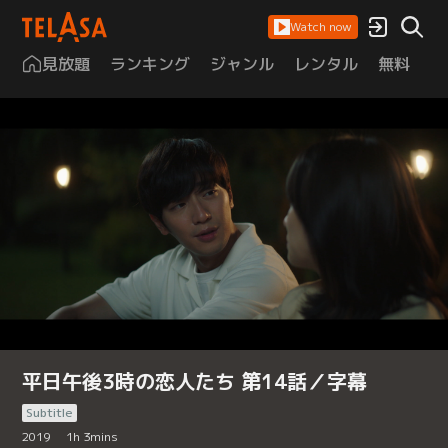
Watch now
見放題
ランキング
ジャンル
レンタル
無料
は
平日午後3時の恋人たち 第14話／字幕
Subtitle
2019
1
h
3
mins