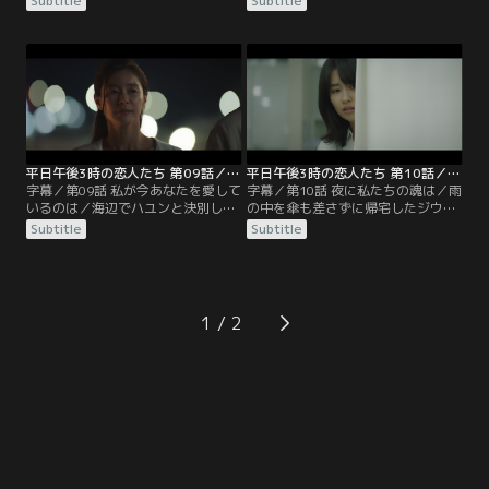
Subtitle
Subtitle
うスア。待っていたのは、やはり別
らないチャングクに、良心が痛むジ
の人物だった。監禁されたスアはジ
ウンだが、ジョンウとのデートを重
ウンに助けを求める。ジウンはチョ
ねていく。それでも自分の選んだ道
ルと一緒に駆け付けるが、それより
に恐怖を感じていた。一方ミニョン
も早くハユンが到着し、スアのそば
は夫に女がいるようだと疑い、ジウ
にいた。その頃、ビンナはハユンの
ンに相談する。ジョンウの不倫相手
絵のモデルが何者かを察していた。
がジウンだとはまだ知らないミニョ
ンはジウンに対し…。
平日午後3時の恋人たち 第09話／字幕
平日午後3時の恋人たち 第10話／字幕
字幕／第09話 私が今あなたを愛して
字幕／第10話 夜に私たちの魂は／雨
いるのは／海辺でハユンと決別し帰
の中を傘も差さずに帰宅したジウン
宅したスアは、ヨンジェの態度に違
は熱を出し、ジョンウも肺炎で倒れ
Subtitle
Subtitle
和感を覚える。そして自分の車に
てしまう。たまたまジョンウが運び
GPSが仕込まれていたことを知り、
込まれた病院を訪れていたジウン
ヨンジェにハユンとの関係がばれた
は、こっそり病床のジョンウに会い
ことを確信する。不倫はいけないこ
に行く。別の日、ジウンは耐え切れ
とだったと後悔するスアだが、ジウ
ずジョンウの学校へ行くのだが、ミ
1
ンは人を愛するのは悪いことかと口
ニョンと一緒にいるジョンウを目に
にする。しかし、ひょんなことから
する。一方スアは家の中に居場所を
ジョンウが…。
なくし…。