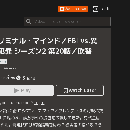
Watch now
Login
リミナル・マインド／FBI vs.異
犯罪 シーズン2 第20話／吹替
bing
44
mins
Preview
Share
Play
Watch Later
 you the member?
Login
／第20話 ロシアン・マフィア／プレンティスの母親が突
AUに現われ、誘拐事件の捜査を依頼してきた。身代金は
万ドル。脅迫状には結婚指輪をはめた被害者の指が添えら