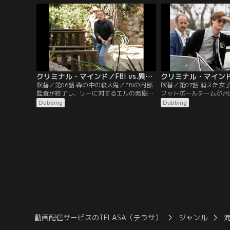
の個人情報をすべて手に入れていた。記者
ンにかけられていた。少
会見を行ったことに激怒してエルを襲った
クション時計がつけられ
犯人。意識不明の重体に陥ったエルは息を
間を切っていた。
吹き返すのだろうか？
クリミナル・マインド／FBI vs.異常犯罪 シーズン2 第06話／吹替
吹替／第06話 森の中の殺人鬼／FBIの内部
吹替／第07話 消えた女
監査が終了し、リーに対するエルの発砲が
フットボールチームが州
正当防衛と認められたことをホッチが伝え
場することになり、町を
Dubbing
Dubbing
る。しかし、ホッチはエルに精神鑑定を受
り上がる。決勝戦で盛り
けるように命じ、その命令に憤慨するエ
サッカー少女が行方不明
ル。翌朝エルは…。そんな折、テキサス州
熱心で、それどころでは
の平和な町で、子供ばかりを狙った連続殺
残された留守電から母親
人事件が勃発する。FBIは当面の安全対策の
うつ病であることを理由
ため、バディシステムを推奨するが……。
されず、BAUにコンタ
た…。
動画配信サービスのTELASA（テラサ）
ジャンル