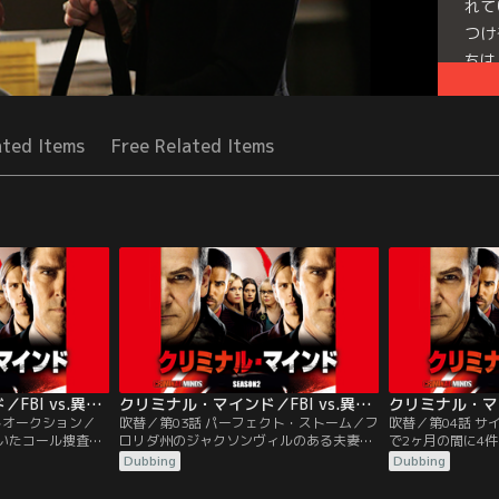
れて
つけ
ちは
Seri
ated Items
Free Related Items
クリミナル・マインド／FBI vs.異常犯罪 シーズン2 第02話／吹替
クリミナル・マインド／FBI vs.異常犯罪 シーズン2 第03話／吹替
トオークション／
吹替／第03話 パーフェクト・ストーム／フ
吹替／第04話 
ていたコール捜査官
ロリダ州のジャクソンヴィルのある夫妻の
で2ヶ月の間に4
かかる。一年以上前
元に、1枚のDVDが届く。そこに映し出さ
ーマスクをつけ、
Dubbing
Dubbing
致されていた少年
れたのは驚きの映像だった。この地方では
で、人質の服を脱
され、オークショ
2年間で5件のレイプ殺人があったため、地
してから犯行に及