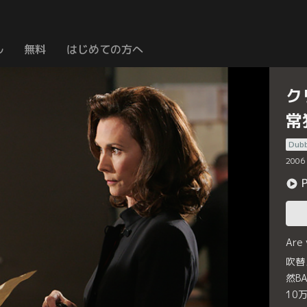
ル
無料
はじめての方へ
ク
常
Dub
2006
Are
吹替
然B
10