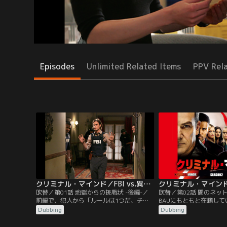
Episodes
Unlimited Related Items
PPV Rel
クリミナル・マインド／FBI vs.異常犯罪 シーズン2 第01話／吹替
吹替／第01話 地獄からの挑戦状 -後編-／
吹替／第02話 闇のネッ
前編で、犯人から「ルールは1つだ、チー
BAUにもともと在籍し
ムのメンバーだけで問題を解決すること」
よりBAUに捜査依頼が
Dubbing
Dubbing
といわれていたBAUチーム。犯人はガルシ
にインターネット上で拉
アのパソコンをハッキングしたためFBI職員
が、サイトに新たに掲載