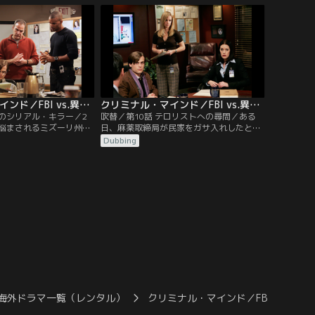
行が徐々にエスカレート
代後半の女性になる。犯人が被害者の留守
、あまりに多忙な業務の
番電話にメッセージを残していた。また、
の通院を忘れていたホッ
仕事に復帰後、エルの様子がおかしいと気
から……。
付いたリードは…。
クリミナル・マインド／FBI vs.異常犯罪 シーズン2 第09話／吹替
クリミナル・マインド／FBI vs.異常犯罪 シーズン2 第10話／吹替
人のシリアル・キラー／2
吹替／第10話 テロリストへの尋問／ある
悩まされるミズーリ州セ
日、麻薬取締局が民家をガサ入れしたとこ
堂々と女性を連れ去り、
ろ、生物兵器の冬眠テロリストの潜伏場所
Dubbing
てる「ミル・クリーク・
であることが発覚した。無線電話の支払い
裏道で娼婦を銃殺する
から、テロリストの1人がグアンタナモ収
連日新聞の一面を騒がせ
容所に収監されている男だと判明する。リ
ーク・キラー」と話題に
ードと語学堪能なプレンティスがギデオン
ロウマン」の意外な関係
に同行し、彼への尋問を始める。沈黙のテ
ロリストの心を開かせることが出来るの
か…？
海外ドラマ一覧（レンタル）
クリミナル・マインド／FBI vs. 異常