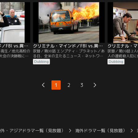
年の画像にはオー
元警察よりBAUに捜査の依頼がくる。ギデ
を加えるなど、犯
、残り時間は18時
オンたちは、犯人がサディスト型レイプ犯
していった。また
で、複数による犯行だと、推測し、捜査に
中で長男ジャック
とりかかるが……。
チは妻のヘイリー
クリミナル・マインド／FBI vs.異常犯罪 シーズン2 第07話／吹替
クリミナル・マインド／FBI vs.異常犯罪 シーズン2 第08話／吹替
子高生／地元高校の
吹替／第08話 エンプティ・プラネット／あ
吹替／第09話 2
大会の決勝戦に出
る日、全米の主たるニュース・ネットワー
人の連続殺人犯に
挙げての応援で盛
クに同一内容の脅迫電話がかけられる。内
ントルイス。白昼
Dubbing
Dubbing
上がる中、3人の
容は「すべてが始まった場所のバスが爆発
レイプして森に捨
に。しかし応援に
する」というものだった。予告後まもなく
キラー」と夜間に
ない地元関係者。
シアトルで、ローカルバスが爆破される。
「ホロウマン」。
が誘拐を疑うが、
マスコミの情報を操作するJJ。また、リー
る、「ミル・クリ
1
2
3
に周囲から相手に
ドは犯人がかけてきた電話から、SF小説を
あがらない、「ホ
クトを取ってき
模倣したものであると気付く…。
性とは…？
海外・アジアドラマ一覧（見放題）
海外ドラマ一覧（見放題）