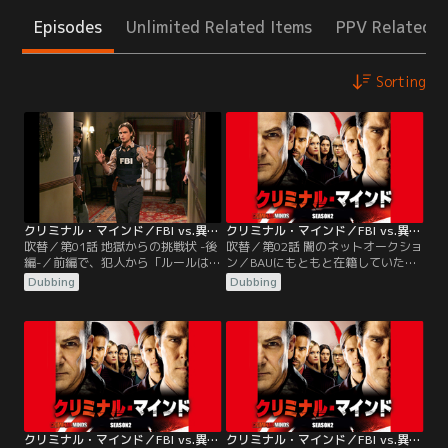
Episodes
Unlimited Related Items
PPV Related I
Sorting
クリミナル・マインド／FBI vs.異常犯罪 シーズン2 第01話／吹替
クリミナル・マインド／FBI vs.異常犯罪 シーズン2 第02話／吹替
吹替／第01話 地獄からの挑戦状 -後
吹替／第02話 闇のネットオークショ
編-／前編で、犯人から「ルールは1
ン／BAUにもともと在籍していたコ
つだ、チームのメンバーだけで問題
ール捜査官よりBAUに捜査依頼がか
Dubbing
Dubbing
を解決すること」といわれていた
かる。一年以上前にインターネット
BAUチーム。犯人はガルシアのパソ
上で拉致されていた少年が、サイト
コンをハッキングしたためFBI職員の
に新たに掲載され、オークションに
個人情報をすべて手に入れていた。
かけられていた。少年の画像にはオ
記者会見を行ったことに激怒してエ
ークション時計がつけられ、残り時
ルを襲った犯人。意識不明の重体に
間は18時間を切っていた。
陥ったエルは息を吹き返すのだろう
か？
クリミナル・マインド／FBI vs.異常犯罪 シーズン2 第03話／吹替
クリミナル・マインド／FBI vs.異常犯罪 シーズン2 第04話／吹替