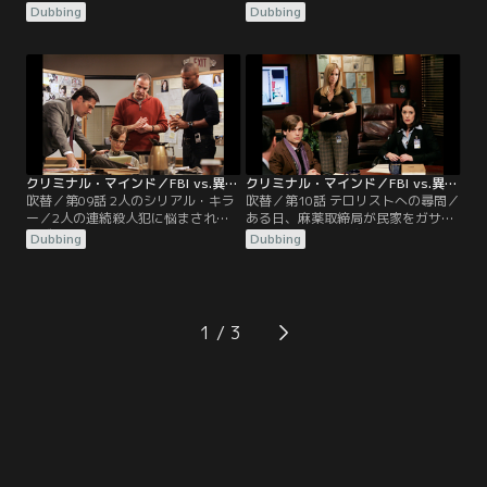
の決勝戦に出場することになり、町
ス・ネットワークに同一内容の脅迫
Dubbing
Dubbing
を挙げての応援で盛り上がる。決勝
電話がかけられる。内容は「すべて
戦で盛り上がる中、3人のサッカー
が始まった場所のバスが爆発する」
少女が行方不明に。しかし応援に熱
というものだった。予告後まもなく
心で、それどころではない地元関係
シアトルで、ローカルバスが爆破さ
者。残された留守電から母親が誘拐
れる。マスコミの情報を操作する
を疑うが、うつ病であることを理由
JJ。また、リードは犯人がかけてき
に周囲から相手にされず、BAUにコ
た電話から、SF小説を模倣したもの
ンタクトを取ってきた…。
であると気付く…。
クリミナル・マインド／FBI vs.異常犯罪 シーズン2 第09話／吹替
クリミナル・マインド／FBI vs.異常犯罪 シーズン2 第10話／吹替
吹替／第09話 2人のシリアル・キラ
吹替／第10話 テロリストへの尋問／
ー／2人の連続殺人犯に悩まされる
ある日、麻薬取締局が民家をガサ入
ミズーリ州セントルイス。白昼堂々
れしたところ、生物兵器の冬眠テロ
Dubbing
Dubbing
と女性を連れ去り、レイプして森に
リストの潜伏場所であることが発覚
捨てる「ミル・クリーク・キラー」
した。無線電話の支払いから、テロ
と夜間に裏道で娼婦を銃殺する「ホ
リストの1人がグアンタナモ収容所
ロウマン」。連日新聞の一面を騒が
に収監されている男だと判明する。
せる、「ミル・クリーク・キラー」
リードと語学堪能なプレンティスが
1
と話題にあがらない、「ホロウマ
ギデオンに同行し、彼への尋問を始
ン」の意外な関係性とは…？
める。沈黙のテロリストの心を開か
せることが出来るのか…？