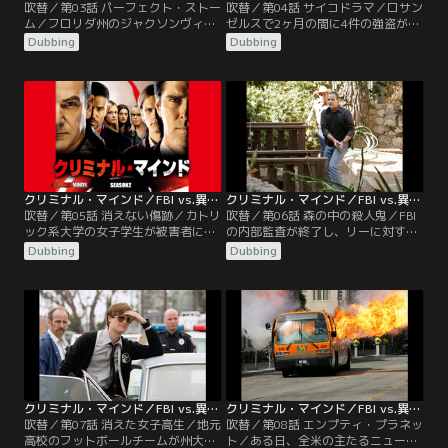
吹替／第03話 パーフェクト・ストー
吹替／第04話 サイコドラマ／ロサン
ム／フロリダ州のジャクソンヴィル
ゼルスで2ヶ月の間に4件の強盗が発
のある夫妻の元に、1枚のDVDが届
生。黒いスキーマスクをつけ、用意
Dubbing
Dubbing
く。そこに映し出されたのは驚きの
周到で狡猾な手口で、人質の服を脱
映像だった。この地方では2年間で5
がせて、逃げないようにしてから犯
件のレイプ殺人があったため、地元
行に及んでいた。被害者へ暴行を加
警察よりBAUに捜査の依頼がくる。
えるなど、犯行が徐々にエスカレー
ギデオンたちは、犯人がサディスト
トしていった。また、あまりに多忙
型レイプ犯で、複数による犯行だ
な業務の中で長男ジャックの通院を
と、推測し、捜査にとりかかる
忘れていたホッチは妻のヘイリーか
が……。
ら……。
クリミナル・マインド／FBI vs.異常犯罪 シーズン2 第05話／吹替
クリミナル・マインド／FBI vs.異常犯罪 シーズン2 第06話／吹替
吹替／第05話 消えない傷跡／カトリ
吹替／第06話 森の中の殺人鬼／FBI
ック系大学の女子学生が被害者にな
の内部監査が終了し、リーに対する
る連続レイプ事件が発生。等間隔で
エルの発砲が正当防衛と認められた
Dubbing
Dubbing
行われていた犯行だが、ある日突然
ことをホッチが伝える。しかし、ホ
ストップする。その後また犯行が始
ッチはエルに精神鑑定を受けるよう
まるが、今度はターゲット層が30代
に命じ、その命令に憤慨するエル。
後半の女性になる。犯人が被害者の
翌朝エルは…。そんな折、テキサス
留守番電話にメッセージを残してい
州の平和な町で、子供ばかりを狙っ
た。また、仕事に復帰後、エルの様
た連続殺人事件が勃発する。FBIは当
子がおかしいと気付いたリード
面の安全対策のため、バディシステ
は…。
ムを推奨するが……。
クリミナル・マインド／FBI vs.異常犯罪 シーズン2 第07話／吹替
クリミナル・マインド／FBI vs.異常犯罪 シーズン2 第08話／吹替
吹替／第07話 消えた女子高生／地元
吹替／第08話 エンプティ・プラネッ
高校のフットボールチームが州大会
ト／ある日、全米の主たるニュー