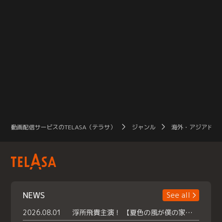
動画配信サービスのTELASA（テラサ）
ジャンル
海外・アジアドラ
NEWS
See all
2026.08.01
浮所飛貴主演！ 【夏色の風が僕の家にやってきた】 本日よりテラサで独占配信スタート！