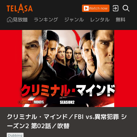
Watch now
見放題
ランキング
ジャンル
レンタル
無料
は
クリミナル・マインド／FBI vs.異常犯罪 シ
ーズン2 第02話／吹替
Dubbing