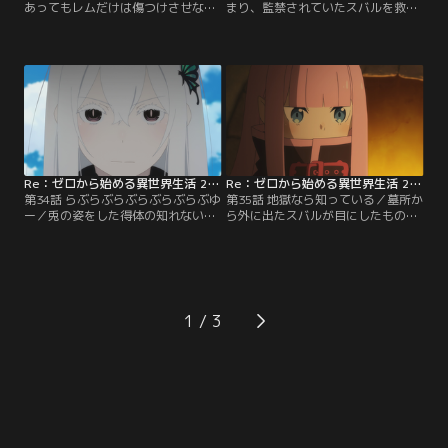
あってもレムだけは傷つけさせない
まり、監禁されていたスバルを救い
とドアに手をかけたスバル。しかし
出したオットー。エミリアが試練に
目の前に広がったのはベアトリスが
挑んでいる間、ガーフィールは墓所
いる禁書庫だった。エルザの襲撃に
を離れることができない。今こそ結
対して沈黙を貫いていたベアトリス
界の外に逃げるチャンスだと言うオ
に間一髪というところで命を救われ
ットーに対して否定的なスバル。し
たスバル。しかしスバルはベアトリ
かし、ラムが協力者として力を貸し
スになぜ皆が殺されてしまう前に助
てくれることを知り、さらにラムの
けてくれなかったのかと叫ぶ。
スバルへの手助けが…。
Re：ゼロから始める異世界生活 2nd season 第34話
Re：ゼロから始める異世界生活 2nd season 第35話
第34話 らぶらぶらぶらぶらぶらぶゆ
第35話 地獄なら知っている／墓所か
ー／兎の姿をした得体の知れない何
ら外に出たスバルが目にしたもの
かの群れに食い殺されてしまったス
は、辺り一面を覆い尽くす黒い影だ
バル。半狂乱で目を覚まし、横たわ
った。突如として現れた嫉妬の魔女
るエミリアの傍で硬い石の床に額を
によって、何もかもが黒く飲み込ま
何度も打ちつけるうちに、スバルは
れていく。スバルは駆けつけたガー
再び魔女の茶会へと招かれる。そこ
フィールによってどうにか難を逃れ
でスバルはエキドナに今まで口にし
るが、嫉妬の魔女は執拗にスバルた
1
たくとも決して話すことの出来なか
ちの後を追う。自らを囮に使えと言
った死に戻りの能力を語る。
うスバルを遮って…。