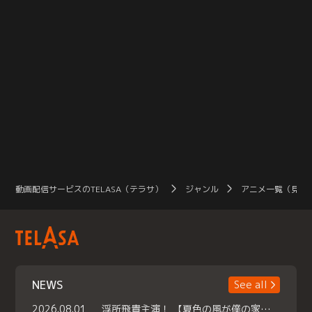
動画配信サービスのTELASA（テラサ）
ジャンル
アニメ一覧（見放
NEWS
See all
2026.08.01
浮所飛貴主演！ 【夏色の風が僕の家にやってきた】 本日よりテラサで独占配信スタート！