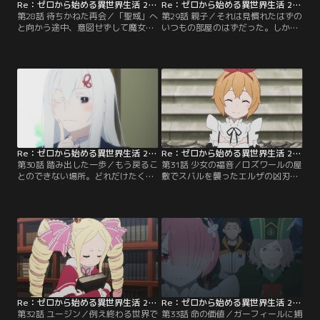
Re：ゼロから始める異世界生活 2nd season 第28話
Re：ゼロから始める異世界生活 2nd season 第29話
第28話 待ちかねた再会／「聖域」へ
第29話 親子／それは見慣れたはずの
と向かう途中、意図せずして魔女の
いつもの部屋のはずだった。しか
茶会に招かれてしまったスバルは、
し、ずっと暮らしてきたはずの自室
自らを「強欲の魔女」と名乗る少
にも関わらず、どこかつきまとう違
女・エキドナと出会う。エキドナと
和感。言いようのない焦燥感に駆ら
の会話を終え、どうにか外に出るこ
れるスバルだったが、そんな不安は
とができたスバルが目にしたもの
父親である菜月賢一の腕挫十字固め
は、ぼろぼろになって地面に倒れて
によって吹き飛ばれてしまう。
いるオットーの姿だった。事態を飲
み込む暇もなく、スバルは何者かの
襲撃を受ける。
Re：ゼロから始める異世界生活 2nd season 第30話
Re：ゼロから始める異世界生活 2nd season 第31話
第30話 踏み出した一歩／もう戻るこ
第31話 少女の福音／ロズワールの屋
とのできない場所。どれだけたくさ
敷でスバルを襲ったエルザの凶刃。
んのものを与えられていたのかを改
命を奪われてしまったスバルは墓所
めて知ったスバルだったが、もう何
の中で目を覚ます。過去と向き合う
も返すことはできない。やらなけれ
という一つ目の試練を突破した直後
ばならないことを全て思い出したス
へと戻ったスバルは、最初に目覚め
バルは、賢一、そして菜穂子と別
たときと同じように横たわるエミリ
れ、学校へと向かう。意を決して教
アを抱き起こし、リューズたちの元
室の扉を開けると、そこには制服姿
へ戻る。そこでスバルは自分が試練
のエキドナがスバルを待っていた。
を突破したことを話し…。
Re：ゼロから始める異世界生活 2nd season 第32話
Re：ゼロから始める異世界生活 2nd season 第33話
第32話 ユージン／例え終わる世界で
第33話 命の価値／ガーフィールに捕