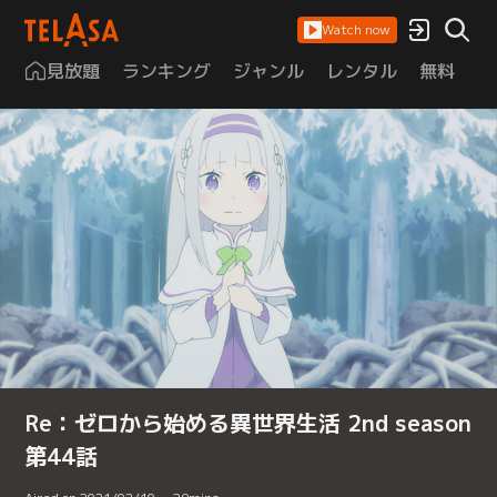
Watch now
見放題
ランキング
ジャンル
レンタル
無料
は
Re：ゼロから始める異世界生活 2nd season
第44話