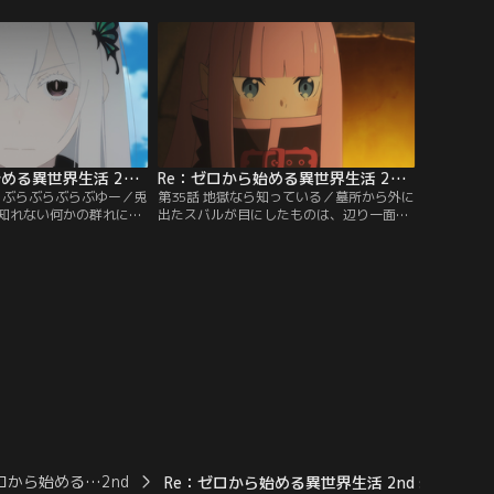
だったが、そんな不安は
らなければならないことを全て思い出した
一の腕挫十字固めによっ
スバルは、賢一、そして菜穂子と別れ、学
まう。
校へと向かう。意を決して教室の扉を開け
ると、そこには制服姿のエキドナがスバル
を待っていた。
Re：ゼロから始める異世界生活 2nd season 第34話
Re：ゼロから始める異世界生活 2nd season 第35話
ぶらぶらぶらぶらぶゆー／兎
第35話 地獄なら知っている／墓所から外に
知れない何かの群れに食
出たスバルが目にしたものは、辺り一面を
たスバル。半狂乱で目を
覆い尽くす黒い影だった。突如として現れ
エミリアの傍で硬い石の
た嫉妬の魔女によって、何もかもが黒く飲
ちつけるうちに、スバル
み込まれていく。スバルは駆けつけたガー
へと招かれる。そこでス
フィールによってどうにか難を逃れるが、
今まで口にしたくとも決
嫉妬の魔女は執拗にスバルたちの後を追
来なかった死に戻りの能
う。自らを囮に使えと言うスバルを遮っ
て…。
ゼロから始める…2nd
Re：ゼロから始める異世界生活 2nd season 第