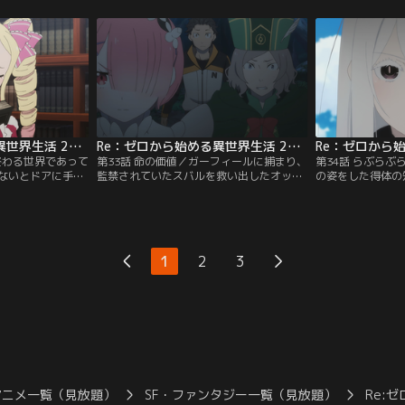
襲撃に備えて、ラ
キドナとの会話を終え、どうにか外に出る
に駆られるスバル
難した村人たちが
ことができたスバルが目にしたものは、ぼ
父親である菜月賢
しい。「聖域」の
ろぼろになって地面に倒れているオットー
て吹き飛ばれてし
ワールの屋敷にや
の姿だった。事態を飲み込む暇もなく、ス
迎えたのは…。
バルは何者かの襲撃を受ける。
Re：ゼロから始める異世界生活 2nd season 第32話
Re：ゼロから始める異世界生活 2nd season 第33話
終わる世界であって
第33話 命の価値／ガーフィールに捕まり、
第34話 らぶら
ないとドアに手を
監禁されていたスバルを救い出したオット
の姿をした得体の
の前に広がったの
ー。エミリアが試練に挑んでいる間、ガー
い殺されてしまっ
庫だった。エルザ
フィールは墓所を離れることができない。
覚まし、横たわる
いていたベアトリ
今こそ結界の外に逃げるチャンスだと言う
床に額を何度も打
で命を救われたス
オットーに対して否定的なスバル。しか
は再び魔女の茶会
アトリスになぜ皆
し、ラムが協力者として力を貸してくれる
バルはエキドナに
1
2
3
けてくれなかった
ことを知り、さらにラムのスバルへの手助
して話すことの出
けが…。
力を語る。
アニメ一覧（見放題）
SF・ファンタジー一覧（見放題）
Re: