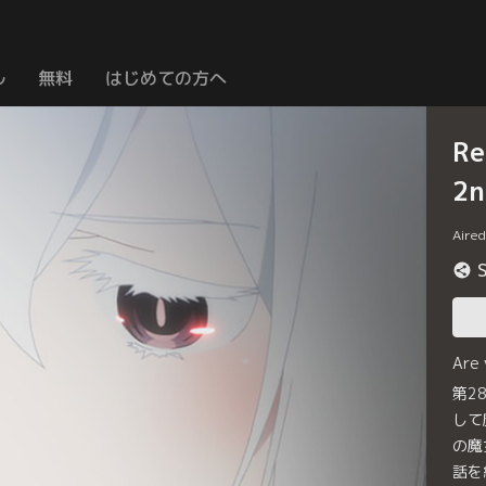
ル
無料
はじめての方へ
R
2n
Aire
Are
第2
して
の魔
話を