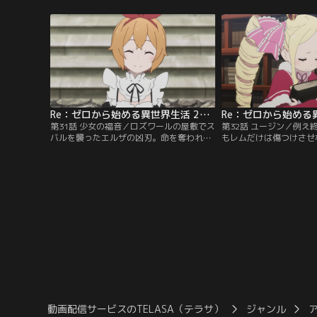
たスバル。辛い決別を乗り越え、ようやく
く、どうやら魔女教徒の
最愛の少女・エミリアとの再会を果たした
ムと共に「聖域」へと避
のも束の間、スバルはこの世界からレムの
まだ戻ってきていないら
存在が消え去ってしまっていることを知
情報を集めるため、ロズ
る。白鯨に襲われたときに起きた≪存在の
ってきたスバルたちを出
消失≫。
Re：ゼロから始める異世界生活 2nd season 第31話
第31話 少女の福音／ロズワールの屋敷でス
第32話 ユージン／例え
バルを襲ったエルザの凶刃。命を奪われて
もレムだけは傷つけさせ
しまったスバルは墓所の中で目を覚ます。
かけたスバル。しかし目
過去と向き合うという一つ目の試練を突破
はベアトリスがいる禁書
した直後へと戻ったスバルは、最初に目覚
の襲撃に対して沈黙を貫
めたときと同じように横たわるエミリアを
スに間一髪というところ
抱き起こし、リューズたちの元へ戻る。そ
バル。しかしスバルはベ
こでスバルは自分が試練を突破したことを
が殺されてしまう前に助
話し…。
のかと叫ぶ。
動画配信サービスのTELASA（テラサ）
ジャンル