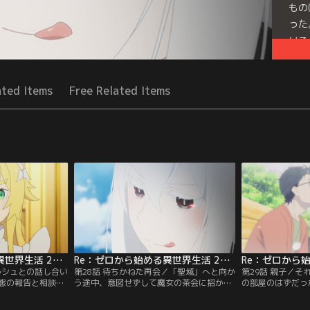
もの
った
ける
Seri
ated Items
Free Related Items
Re：ゼロから始める異世界生活 2nd season 第27話
Re：ゼロから始める異世界生活 2nd season 第28話
ルシュとの話し合い
第28話 待ちかねた再会／「聖域」へと向か
第29話 親子／
態の報告と相談を
う途中、意図せずして魔女の茶会に招かれ
の部屋のはずだっ
と帰ってきたスバ
てしまったスバルは、自らを「強欲の魔
してきたはずの自
ム村に人影はな
女」と名乗る少女・エキドナと出会う。エ
つきまとう違和感