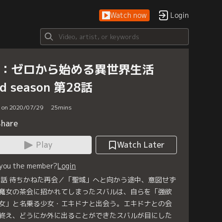
Watch now
Login
e：ゼロから始める異世界生活
d season 第28話
d on 2020/07/29
25
mins
Share
Play
Watch Later
 you the member?
Login
8話 待ちかねた再会／「聖域」へと向かう途中、意図せず
魔女の茶会に招かれてしまったスバルは、自らを「強欲
女」と名乗る少女・エキドナと出会う。エキドナとの会
終え、どうにか外に出ることができたスバルが目にした