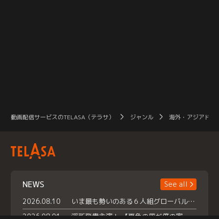
動画配信サービスのTELASA（テラサ）
ジャンル
海外・アジアドラ
NEWS
See all
2026.08.10
いま最も勢いのある６人組グローバルグル ープ NCT WISHの地上波初冠特番 『NCT WISHの放課後グランプリ』放送決定 メンバーたちが３ペアに分かれ 【平成】をテーマにしたスペシャル企画 で対決 番組撮り下ろしのパフォーマンスも！ TELASA（テラサ）では放送終了後から オリジナルコンテンツを大量配信！
2026.08.01
浮所飛貴主演！ 【夏色の風が僕の家にやってきた】 本日よりテラサで独占配信スタート！