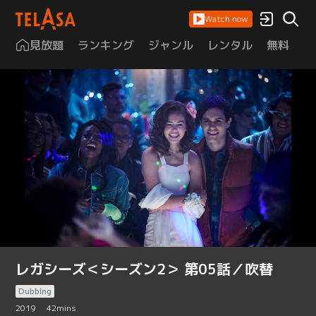
Watch now
見放題
ランキング
ジャンル
レンタル
無料
は
レガシーズ＜シーズン2＞ 第05話／吹替
Dubbing
2019
42
mins