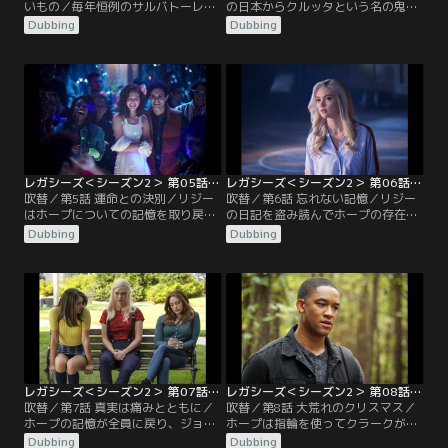
いもの／毎年恒例のサルバトーレ学
の日本からクルッタという名の鬼ハ
校とミスティック・フォールズ高校
ンターの侍が、サルバトーレ学校に
Dubbing
Dubbing
のアメフトの試合を前に、アメフト
現れる。その昔、肌が触れた人間か
チームのデニスが仲間を引き連れ、
ら人間へと乗り移る鬼を退治しよう
夜のサルバトーレ学校に落書きをし
としていたクルッタは、子供を斬る
に向かった。そこに巨大な狼のよう
ことができず、鬼を自分に乗り移ら
なモンスター、シュンカ・ワラキン
せたまま突如「穴」のような場所を
が現れ、デニスが襲われる。
通って来たと言う。
レガシーズ＜シーズン2＞ 第05話／吹替
レガシーズ＜シーズン2＞ 第06話／吹替
吹替／第5話 運命との決別／リジー
吹替／第6話 忘れない記憶／リジー
はホープについての記憶を取り戻し
の日記を盗み読んでホープの存在を
たことをホープ本人に告げる。この
知ったジョージーは、ホープの叔母
Dubbing
Dubbing
日は学校で80年代をテーマにしたダ
フレイヤを訪ねにニューオリンズに
ンスパーティーが催される予定で、
行く。鬼を追い払ったときの魔法で
その後ジョージーとランドンが結ば
リジーの記憶が戻ったため、その魔
れるのを阻止するため、リジーは2
法でみんなの記憶を取り戻せるかも
人に真実を話すべきだとホープを説
しれないと考えたのだった。
得するが、ホープは応じない。
レガシーズ＜シーズン2＞ 第07話／吹替
レガシーズ＜シーズン2＞ 第08話／吹替
吹替／第7話 真実は痛みとともに／
吹替／第8話 大荒れのクリスマス／
ホープの記憶が全員に戻り、ジョー
ホープは指輪を使ってクラークが乗
ジーはランドンが本当はホープを愛
り移ったシュミランドンの顔をクラ
Dubbing
Dubbing