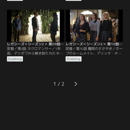
しているという事実を受け入れられ
ークに変え、地下牢に監禁する。ラ
ずにいた。ジョージーは偽物のラン
ンドンとラファエルは追跡の魔法で
ドンをつくりマリボワに送って門を
分かったラファエルの両親を探しに
閉めるという案を思いつく。
いく。
レガシーズ＜シーズン2＞ 第09話／吹替
レガシーズ＜シーズン2＞ 第10話／吹替
吹替／第9話 ネクロマンサー／1年
吹替／第10話 魔物のささやき／ホー
前、マリボワから解き放たれたネク
プのルームメイト、アリッサ・チャ
ロマンサーは、テッドという名の人
ンは幼い頃に魔法で家を燃やし家族
Dubbing
Dubbing
間の姿になり、魔力を奪われてい
を死なせ、アラリックによってサル
た。アイス店の同僚チャドを誘い込
バトーレ学校に引き取られていた。
み、再び死者をよみがえらせるネク
昔から気が強く、周りとのトラブル
ロマンサーになるべく練習を重ね
が絶えないアリッサ。アラリックは
る。
他の厄介な生徒と同じく牢獄の世界
1
に送り込むことも考えたが…。