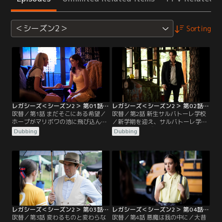
＜シーズン2＞
Sorting
レガシーズ＜シーズン2＞ 第01話／吹替
レガシーズ＜シーズン2＞ 第02話／吹替
吹替／第1話 まだそこにある希望／
吹替／第2話 新生サルバトーレ学校
ホープがマリボワの池に飛び込んだ
／新学期を迎え、サルバトーレ学校
ことで、ホープの存在は誰からも忘
には魔術師のヴァルデマス校長が新
Dubbing
Dubbing
れ去られていた。ホープがいないた
たに就任する。アラリックはこれま
めにラファエルは狼の姿から戻れ
で存在を隠し、力を制御できるよう
ず、ランドンは森の隠れ家でラファ
にすることを方針としていたが、ヴ
エルに付き添っていた。ランドンは
ァルデマスは人間より優れた超自然
入水自殺をしてはフェニックスの能
的な生徒たちの力を信じ、鼓舞し
力で生き返ることを繰り返し死ぬ時
た。
に垣間見える記憶の断片を手繰り寄
せていた。
レガシーズ＜シーズン2＞ 第03話／吹替
レガシーズ＜シーズン2＞ 第04話／吹替
吹替／第3話 変わるものと変わらな
吹替／第4話 悪魔は我の中に／大昔