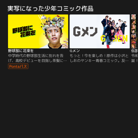
てしまう！室井を救おうとする若き
した日々を生きていた。同じ時間に
た
実写になった少年コミック作品
女弁護士。そして、警察の不正を暴
目覚め、同じように支度をし、同じ
に
くという大義名分をかざして徹底的
ように働いた。その毎日は同じこと
マ
に室井を追い詰める弁護士。警察庁
の繰り返しに見えるかもしれない
と警視庁の確執が絡み、事態は最悪
が、同じ日は1日としてなく、男は
の状況に。室井の捜査への姿勢に心
毎日を新しい日として生きていた。
動かされた新宿北署の現場の刑事た
その生き方は美しくすらあった。男
ちは…。
は木々を愛していた。
野球部に花束を
Gメン
伝説
中学時代の野球部生活に別れを告
もっと！今を楽しめ！原作は小沢と
令
げ、高校デビューを目指し茶髪に染
しおのヤンキー青春コミック。友
誕
めて入学した黒田鉄平。夢見たバラ
情、喧嘩、恋…男子高校生特有の青
の
色の高校生活は、うっかり野球部の
春という青春がすべて詰まった爽快
の
見学に行ってしまい、あっけなくゲ
ドラマ！豪華キャスト陣が、常に全
化！
ームセット。新入生歓迎の儀式で
力でふざけ、戦い、叫び、走り切っ
ち
早々に坊主に逆戻り、、、練習以前
た『Gメン』。どこまでも熱くまっ
ロ
に、グラウンド整備や白線引きにす
すぐな彼らの姿に、気付けばグッと
翔
ら怒鳴られる日々。おまけに一目惚
くること必至。熱量ハンパない最高
感
れした同級生は、なんと先輩の妹
の青春ムービー！
の
（手を出したら、即死！）。