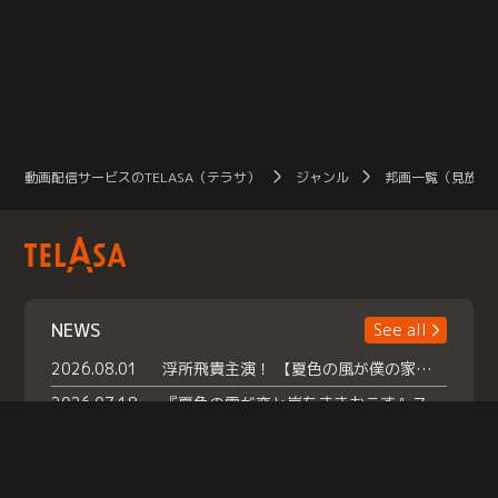
動画配信サービスのTELASA（テラサ）
ジャンル
邦画一覧（見放題
NEWS
See all
2026.08.01
浮所飛貴主演！ 【夏色の風が僕の家にやってきた】 本日よりテラサで独占配信スタート！
2026.07.18
『夏色の雲が恋と嵐をまきおこす』スペシャルメイキング 【Part1】2026年７月18日（土）23時30分～配信スタート！話題のシーンの裏側を大公開！豪華キャスト大集合！ 『武宮家 真夏の家族会議』開催！
2026.07.15
救命医・遥（今田）の《心揺さぶる過去》や、 麻酔科医・権野（船越英一郎）の《謎多きプライベート》など… 《知られざるエピソード》を独占配信！