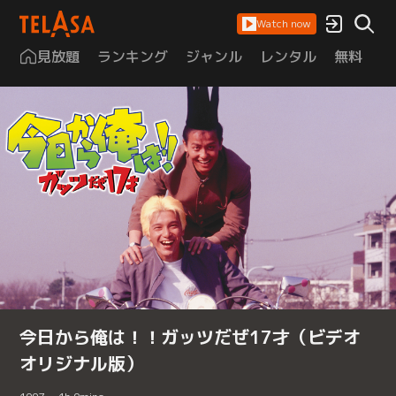
Watch now
見放題
ランキング
ジャンル
レンタル
無料
は
今日から俺は！！ガッツだぜ17才（ビデオ
オリジナル版）