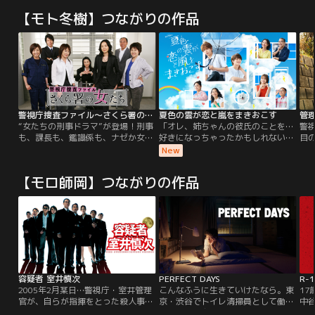
【モト冬樹】つながりの作品
警視庁捜査ファイル～さくら署の女たち
夏色の雲が恋と嵐をまきおこす
“女たちの刑事ドラマ”が登場！刑事
「オレ、姉ちゃんの彼氏のことを…
警
も、課長も、鑑識係も、ナゼか女性
好きになっちゃったかもしれないー
目
ばかりの不思議な警察署、『警視庁
ー！？」 大注目のジュニア5人組ア
子
New
さくら署』。元気いっぱいの女性刑
イドルグループ・ACEesの深田竜生
多
事（＋肩身のせまい男性刑事）たち
が≪連続ドラマ単独初主演≫！ メン
中
【モロ師岡】つながりの作品
が、難事件の解決に体当たりで挑み
バーの浮所飛貴（ACEes）を恋の相
査
ます！最新鋭の科学捜査や、超豪華
手に迎えて繰り広げる、最高にキュ
（
ゲストの登場など、目の離せない要
ンがあふれる青春ホームドラマ・ラ
あ
素も満載！女刑事だらけの刑事課
ブコメディー！
だ
（？）が難事件に挑む、新感覚の刑
事ドラマ「警視庁捜査ファイル～さ
くら署の女たち」に、どうぞご期待
ください！
容疑者 室井慎次
PERFECT DAYS
R-
2005年2月某日…警視庁・室井管理
こんなふうに生きていけたなら。東
1
官が、自らが指揮をとった殺人事件
京・渋谷でトイレ清掃員として働く
中
の捜査の責任をとらされ、逮捕され
平山（役所広司）は、静かに淡々と
ン