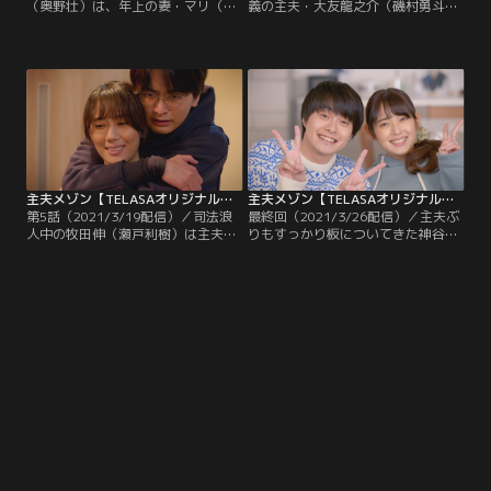
（奥野壮）は、年上の妻・マリ（咲
義の主夫・大友龍之介（磯村勇斗）
妃みゆ）の勧めで夫婦で動画を配信
はマンションの共用部を通りかかっ
している人気チューバー。“仲睦ま
た新米主夫・神谷リク（結木滉星）
じい夫婦の様子”も配信し、世の注
に、1尾分の値段で2尾買えるキンメ
目を集めている。ところがマリにと
ダイをシェアしないかと提案。リク
って、動画はあくまで夫の魅力を伝
に魚のさばき方や、効率的な家事の
え、バズるためのツール…！？
やり方も親切に伝授し、交流を深め
る。
主夫メゾン【TELASAオリジナル】 第5話（2021/3/19配信）
主夫メゾン【TELASAオリジナル】 最終回（2021/3/26配信）
第5話（2021/3/19配信）／司法浪
最終回（2021/3/26配信）／主夫ぶ
人中の牧田伸（瀬戸利樹）は主夫を
りもすっかり板についてきた神谷リ
やりながら、弁護士を目指す日々。
ク（結木滉星）は、妻・一果（矢作
プライドだけは異常に高く「主夫は
穂香）の妊娠も発覚し、幸せな毎
期間限定の仮の姿」と信じてやまな
日。そんなある日、一果の両親が新
いが、3度目の司法試験が迫りくる
居へ遊びにやって来た。ところが一
中どうにも勉強に身が入らないでい
果はなぜか、リクが主夫をしている
た。というのも伸は内心、主夫をす
ことを隠し通そうとする！
る生活も案外悪くないと思っていた
からだ。