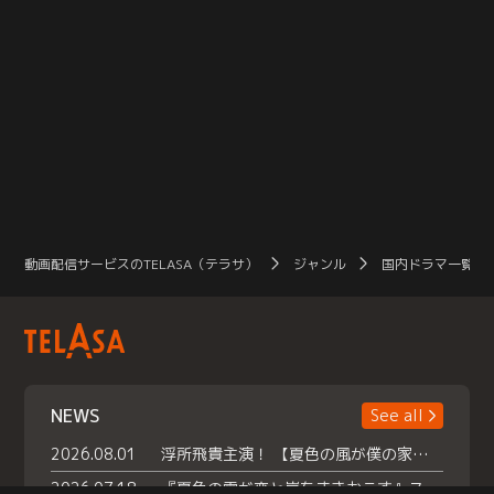
動画配信サービスのTELASA（テラサ）
ジャンル
国内ドラマ一覧（
NEWS
See all
2026.08.01
浮所飛貴主演！ 【夏色の風が僕の家にやってきた】 本日よりテラサで独占配信スタート！
2026.07.18
『夏色の雲が恋と嵐をまきおこす』スペシャルメイキング 【Part1】2026年７月18日（土）23時30分～配信スタート！話題のシーンの裏側を大公開！豪華キャスト大集合！ 『武宮家 真夏の家族会議』開催！