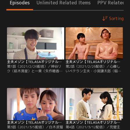
Episodes
Unlimited Related Items
PPV Related I
Sorting
主夫メゾン【TELASAオリジナル】 第1話（2021/2/26配信）
主夫メゾン【TELASAオリジナル】 第2話（2021/2/26配信）
第1話（2021/2/26配信）／神谷リ
第2話（2021/2/26配信）／心優し
ク（結木滉星）と一果（矢作穂香）
いベテラン主夫・小宮謙太郎（稲葉
の共働き夫婦は、引っ越しを考え不
友）は、会食を終えた漫画家の妻・
動産業者へ。だが、リクがいいと思
ゆう（小野寺ずる）から帰宅の連絡
う物件は、シビアな経済観念を持つ
を受けて大慌て。リクエストされた
一果の壁をクリアせず仕舞い…。そ
夜食の用意や、幼い娘が散らかした
んな2人に、不動産業者はビックリ
部屋の片付けを素早くこなし、ゆう
するほど超好条件のマンションを提
を出迎える。
示する。
主夫メゾン【TELASAオリジナル】 第3話（2021/3/5配信）
主夫メゾン【TELASAオリジナル】 第4話（2021/3/12配信）
第3話（2021/3/5配信）／白木波瑠
第4話（2021/3/12配信）／完璧主