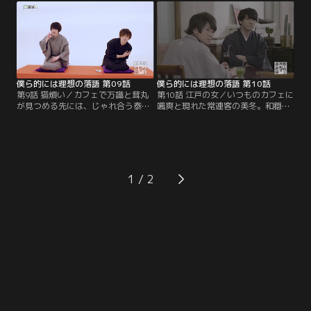
れまでの噺について、師匠が改めて
を開く。「間島さんみたいに真面目
紹介していきます。【提供：バンダ
に見える人ほど、人には言えない特
イチャンネル】
殊な性癖を持っている」。それを皮
切りに、誠司の隠れた趣味について
妄想を膨らませる和穏と上利。話が
盛り上がった2人は…。【提供：バ
ンダイチャンネル】
僕ら的には理想の落語 第09話
僕ら的には理想の落語 第10話
第9話 猫煩い／カフェで万識と茸丸
第10話 江戸の女／いつものカフェに
が見つめる先には、じゃれ合う泰雅
颯爽と現れた常連客の美冬。和穏も
と寺門の姿。泰雅の、すっかり懐い
つい見惚れてしまう美しさの彼は、
ているようで不意に素っ気なくなる
何気ない仕草で誠司、泰雅、蒼生た
ところはまるで野良猫のよう。一方
ちを魅了していく。ちょうど“総攻
の寺門は、その態度に一喜一憂する
め”の良さを語り合っていた和穏と
片想いのおじさまだと、2人して妄
上利は、まさしく総攻めを体現する
想を膨らませる。「猫」の話題から
ような美冬の立ち振る舞いに、落語
1
発展し、2人は『猫退治』という演
の演目『いいえ』に出てくる役者を
目を思い浮かべ----。【提供：バン
重ねて----。【提供：バンダイチャ
ダイチャンネル】
ンネル】