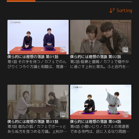
Sorting
僕ら的には理想の落語 第01話
僕ら的には理想の落語 第02話
第1話 その手を待つ／カフェでのん
第2話 稲妻と雷鳴／カフェで穏やか
びりくつろぐ万識と和穏は、常連客
に過ごす上利と茸丸。ふと店内を見
の泰雅と店員の蒼生とのギスギスし
回すと、常連客の泰雅と誠司が目に
たやりとりを目撃する。いつもは仲
入る。真面目に仕事をしているとこ
のいい幼馴染の2人は、喧嘩をしな
ろ、泰雅にちょっかいをかけられて
がらも素直になれない様子。そんな
煙たがりつつもまんざらでない誠
シチュエーションに和穏は古典落語
司。そのやりとりを見て妄想を膨ら
の演題の一つ、『笠碁』を連想する-
ませる上利と茸丸は、2人の様子を
-。【提供：バンダイチャンネル】
落語の演題『宮戸川』に重ねる--。
【提供：バンダイチャンネル】
僕ら的には理想の落語 第03話
僕ら的には理想の落語 第04話
第3話 眉丸の狐／カフェでボーッと
第4話 小僧いじり／カフェの常連客
あらぬ方を見つめる万識。上利がそ
である寺門は、店に入るなり周囲を
の視線の先に目をやると、いつもク
キョロキョロ。店番の蒼生を見つけ