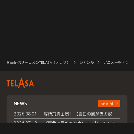
動画配信サービスのTELASA（テラサ）
ジャンル
アニメ一覧（見放
NEWS
See all
2026.08.01
浮所飛貴主演！ 【夏色の風が僕の家にやってきた】 本日よりテラサで独占配信スタート！
2026.07.18
『夏色の雲が恋と嵐をまきおこす』スペシャルメイキング 【Part1】2026年７月18日（土）23時30分～配信スタート！話題のシーンの裏側を大公開！豪華キャスト大集合！ 『武宮家 真夏の家族会議』開催！
2026.07.15
救命医・遥（今田）の《心揺さぶる過去》や、 麻酔科医・権野（船越英一郎）の《謎多きプライベート》など… 《知られざるエピソード》を独占配信！