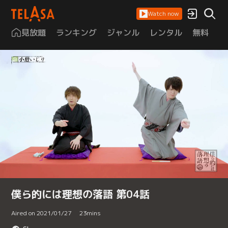
Watch now
見放題
ランキング
ジャンル
レンタル
無料
は
僕ら的には理想の落語 第04話
Aired on 2021/01/27
23
mins