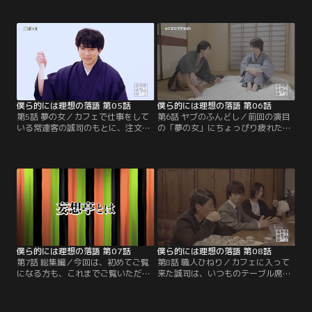
ールな常連客の美冬が泰雅と笑い合
ると、獲物を狙う目つきで近寄って
う姿があった。ミステリアスで人を
いく。蒼生をからかって楽しむ寺
寄せ付けない雰囲気の美冬の懐に、
門。その様子を見て、妄想を膨らま
人懐っこく飛び込む泰雅。狐と犬の
せながら大はしゃぎの万識と茸丸。
じゃれあいか、はたまた、どう化か
2人は落語の演目『居酒屋』を思い
してやろうか企む狐と獲物を狙う狼
浮かべる----。【提供：バンダイチ
か。そんな風情の2人に、万識と上
ャンネル】
利が連想したのは…。【提供：バン
ダイチャンネル】
僕ら的には理想の落語 第05話
僕ら的には理想の落語 第06話
第5話 夢の女／カフェで仕事をして
第6話 ヤブのふんどし／前回の演目
いる常連客の誠司のもとに、注文さ
の「夢の女」にちょっぴり疲れた様
れたコーヒーを持っていく店員の陽
子の和穏。今度は何も考えないで笑
都。誠司はそれをそっけなく受け取
える噺がいいとぐったりする和穏を
りつつ、陽都が去っていく姿を凝視
心配した茸丸は、カフェで失敗して
していて……。その視線に、誠司が
落ち込む陽都をさりげなく元気付け
秘めている“闇”を感じ取る和穏。妄
る寺門を見つけ、そんな2人のシチ
想を膨らませつつ、たまには思いっ
ュエーションにぴったりで、スカッ
きり好みな噺がやりたいと万識に語
と明るい噺があると、落語の演題
る和穏は、落語の演題『肝潰し』の
『金たま医者』を和穏に勧める。
ことを思い出し----。【提供：バン
【提供：バンダイチャンネル】
ダイチャンネル】
僕ら的には理想の落語 第07話
僕ら的には理想の落語 第08話
第7話 総集編／今回は、初めてご覧
第8話 職人ひねり／カフェに入って
になる方も、これまでご覧いただい
来た誠司は、いつものテーブル席が
ている方も、「僕ら的には理想の落
空いておらず、仕方なくカウンター
語」をより楽しんでいただくための
席へ。カウンターの寺門と美冬の間
特別編。登場するキャラクターやこ
の席に座ると、それを見た和穏が口