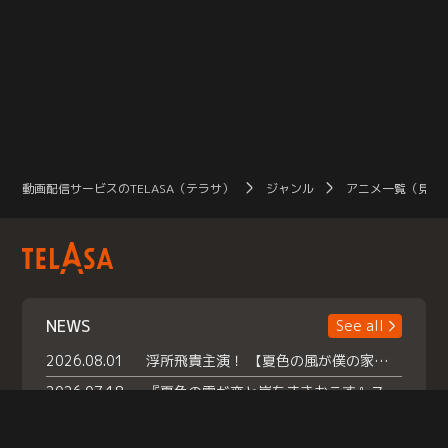
動画配信サービスのTELASA（テラサ）
ジャンル
アニメ一覧（見放
NEWS
See all
2026.08.01
浮所飛貴主演！ 【夏色の風が僕の家にやってきた】 本日よりテラサで独占配信スタート！
2026.07.18
『夏色の雲が恋と嵐をまきおこす』スペシャルメイキング 【Part1】2026年７月18日（土）23時30分～配信スタート！話題のシーンの裏側を大公開！豪華キャスト大集合！ 『武宮家 真夏の家族会議』開催！
2026.07.15
救命医・遥（今田）の《心揺さぶる過去》や、 麻酔科医・権野（船越英一郎）の《謎多きプライベート》など… 《知られざるエピソード》を独占配信！