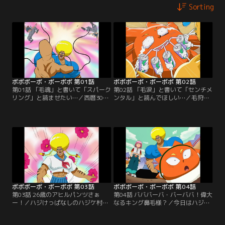
Sorting
ボボボーボ・ボーボボ 第01話
ボボボーボ・ボーボボ 第02話
第01話 「毛魂」と書いて「スパーク
第02話 「毛涙」と書いて「センチメ
リング」と読ませたい…／西暦300X
ンタル」と読んでほしい…／毛狩り
年、マルガリータ帝国皇帝ツル・ツ
隊と間違われたボーボボとビュティ
ルリーナ4世は、毛狩り隊による毛
は、ハジケ組に襲われる。ボーボボ
狩りを開始した。毛の自由と平和を
は、首領パッチとのハジケ勝負・上
守るため、ボーボボが立ち上がる！
級者ルールに挑む。
ボボボーボ・ボーボボ 第03話
ボボボーボ・ボーボボ 第04話
第03話 26歳のアヒルパンツさぁ
第04話 バババーバ・バーババ！偉大
ー！／ハジけっぱなしのハジケ村主
なるキング鼻毛様？／今日はハジケ
催“ハジけ祭”で、ボーボボが村人全
学校の卒業式だった。“卓球便”でハ
員を「くすぐりてぇー」と暴れ出
ジケ村に届けられた卒業生の首領パ