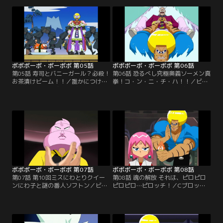
す！
ッチは、ギリギリ教室へ。ボーボボ
は首領パッチの弁当を手に、ママチ
ャリで校内へ突入する！
ボボボーボ・ボーボボ 第05話
ボボボーボ・ボーボボ 第06話
第05話 寿司とバニーガール？必殺！
第06話 恐るべし究極奥義ソーメン真
お茶漬けビーム！！／誰かにつけら
拳！コ・ン・ニ・チ・ハ！！／ビュ
れている恐怖を感じるビュティをよ
ティが、ゲチャッピの“毛抜きビー
そに、ボーボボと首領パッチは見事
ム”を浴びてしまった！あとわずか
に『ラブ★ラビリンス』の第二幕ま
10時間で、全ての毛が抜け落ちてし
でを成功させる。そこへ、お茶漬け
まう。ボーボボをかばって、首領パ
星人が現れた！
ッチも浴びちゃった。
ボボボーボ・ボーボボ 第07話
ボボボーボ・ボーボボ 第08話
第07話 第10回ミスにわとりクイー
第08話 魂の解放 それは、ピロピロ
ンにわ子と謎の番人ソフトン／ビュ
ピロピロ…ピロッチ！／Cブロック
ティが浴びた、ゲチャッピの“毛抜
基地を勝ち上がるボーボボたちの前
きビーム”の解毒剤を求めて、ボー
に、ソフトンが立ちはだかる！ソフ
ボボたちは毛狩り隊Cブロック基地
トンは先にビュティに解毒剤を渡
に乗り込んだ！
し、正々堂々とボーボボに勝負を挑