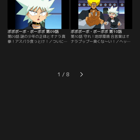
む。
ボボボーボ・ボーボボ 第09話
ボボボーボ・ボーボボ 第10話
第09話 謎の少年の正体とオナラ真
第10話 守れ！地球環境 合言葉はオ
拳！アスパラ食っとけ！／ついに、
ナラプップー臭くな～い！／ヘッポ
疾風のゲハが待つ最上階へ。ボーボ
コ丸を追って、壁の中から壁男が現
ボに押されるゲハがビュティの髪を
れた！しかし怒っているのはヤツだ
刈ろうとする！そこへ、ヘッポコ丸
けではない。地球ボーボボも、ヘッ
が姿を現した！
ポコ丸に怒っていた。
1