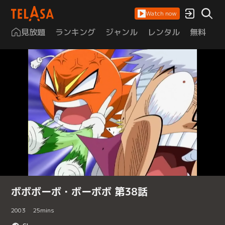
Watch now
見放題
ランキング
ジャンル
レンタル
無料
は
ボボボーボ・ボーボボ 第38話
2003
25
mins