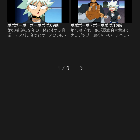
ボボボーボ・ボーボボ 第09話
ボボボーボ・ボーボボ 第10話
第09話 謎の少年の正体とオナラ真
第10話 守れ！地球環境 合言葉はオ
拳！アスパラ食っとけ！／ついに、
ナラプップー臭くな～い！／ヘッポ
疾風のゲハが待つ最上階へ。ボーボ
コ丸を追って、壁の中から壁男が現
ボに押されるゲハがビュティの髪を
れた！しかし怒っているのはヤツだ
刈ろうとする！そこへ、ヘッポコ丸
けではない。地球ボーボボも、ヘッ
が姿を現した！
ポコ丸に怒っていた。
1