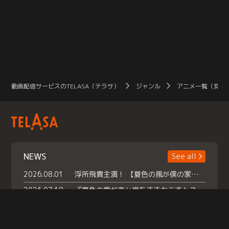
動画配信サービスのTELASA（テラサ）
ジャンル
アニメ一覧（見放
NEWS
See all
2026.08.01
浮所飛貴主演！ 【夏色の風が僕の家にやってきた】 本日よりテラサで独占配信スタート！
2026.07.18
『夏色の雲が恋と嵐をまきおこす』スペシャルメイキング 【Part1】2026年７月18日（土）23時30分～配信スタート！話題のシーンの裏側を大公開！豪華キャスト大集合！ 『武宮家 真夏の家族会議』開催！
2026.07.15
救命医・遥（今田）の《心揺さぶる過去》や、 麻酔科医・権野（船越英一郎）の《謎多きプライベート》など… 《知られざるエピソード》を独占配信！