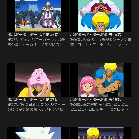
ャリで校内へ突入する！
ボボボーボ・ボーボボ 第05話
ボボボーボ・ボーボボ 第06話
第05話 寿司とバニーガール？必殺！
第06話 恐るべし究極奥義ソーメン真
お茶漬けビーム！！／誰かにつけら
拳！コ・ン・ニ・チ・ハ！！／ビュ
れている恐怖を感じるビュティをよ
ティが、ゲチャッピの“毛抜きビー
そに、ボーボボと首領パッチは見事
ム”を浴びてしまった！あとわずか
に『ラブ★ラビリンス』の第二幕ま
10時間で、全ての毛が抜け落ちてし
でを成功させる。そこへ、お茶漬け
まう。ボーボボをかばって、首領パ
星人が現れた！
ッチも浴びちゃった。
ボボボーボ・ボーボボ 第07話
ボボボーボ・ボーボボ 第08話
第07話 第10回ミスにわとりクイー
第08話 魂の解放 それは、ピロピロ
ンにわ子と謎の番人ソフトン／ビュ
ピロピロ…ピロッチ！／Cブロック
ティが浴びた、ゲチャッピの“毛抜
基地を勝ち上がるボーボボたちの前
きビーム”の解毒剤を求めて、ボー
に、ソフトンが立ちはだかる！ソフ
ボボたちは毛狩り隊Cブロック基地
トンは先にビュティに解毒剤を渡
に乗り込んだ！
し、正々堂々とボーボボに勝負を挑
む。