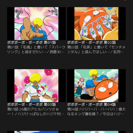
ボボボーボ・ボーボボ 第01話
ボボボーボ・ボーボボ 第02話
第01話 「毛魂」と書いて「スパーク
第02話 「毛涙」と書いて「センチメ
リング」と読ませたい…／西暦300X
ンタル」と読んでほしい…／毛狩り
年、マルガリータ帝国皇帝ツル・ツ
隊と間違われたボーボボとビュティ
ルリーナ4世は、毛狩り隊による毛
は、ハジケ組に襲われる。ボーボボ
狩りを開始した。毛の自由と平和を
は、首領パッチとのハジケ勝負・上
守るため、ボーボボが立ち上がる！
級者ルールに挑む。
ボボボーボ・ボーボボ 第03話
ボボボーボ・ボーボボ 第04話
第03話 26歳のアヒルパンツさぁ
第04話 バババーバ・バーババ！偉大
ー！／ハジけっぱなしのハジケ村主
なるキング鼻毛様？／今日はハジケ
催“ハジけ祭”で、ボーボボが村人全
学校の卒業式だった。“卓球便”でハ
員を「くすぐりてぇー」と暴れ出
ジケ村に届けられた卒業生の首領パ
す！
ッチは、ギリギリ教室へ。ボーボボ
は首領パッチの弁当を手に、ママチ