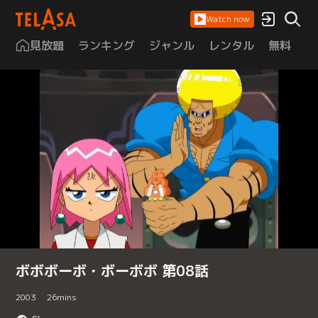
Watch now
見放題
ランキング
ジャンル
レンタル
無料
は
ボボボーボ・ボーボボ 第08話
2003
26
mins