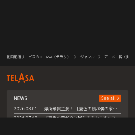
動画配信サービスのTELASA（テラサ）
ジャンル
アニメ一覧（見放
NEWS
See all
2026.08.01
浮所飛貴主演！ 【夏色の風が僕の家にやってきた】 本日よりテラサで独占配信スタート！
2026.07.18
『夏色の雲が恋と嵐をまきおこす』スペシャルメイキング 【Part1】2026年７月18日（土）23時30分～配信スタート！話題のシーンの裏側を大公開！豪華キャスト大集合！ 『武宮家 真夏の家族会議』開催！
2026.07.15
救命医・遥（今田）の《心揺さぶる過去》や、 麻酔科医・権野（船越英一郎）の《謎多きプライベート》など… 《知られざるエピソード》を独占配信！