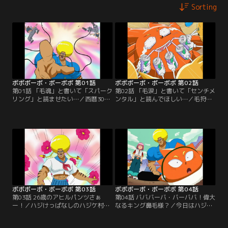
Sorting
ボボボーボ・ボーボボ 第01話
ボボボーボ・ボーボボ 第02話
第01話 「毛魂」と書いて「スパーク
第02話 「毛涙」と書いて「センチメ
リング」と読ませたい…／西暦300X
ンタル」と読んでほしい…／毛狩り
年、マルガリータ帝国皇帝ツル・ツ
隊と間違われたボーボボとビュティ
ルリーナ4世は、毛狩り隊による毛
は、ハジケ組に襲われる。ボーボボ
狩りを開始した。毛の自由と平和を
は、首領パッチとのハジケ勝負・上
守るため、ボーボボが立ち上がる！
級者ルールに挑む。
ボボボーボ・ボーボボ 第03話
ボボボーボ・ボーボボ 第04話
第03話 26歳のアヒルパンツさぁ
第04話 バババーバ・バーババ！偉大
ー！／ハジけっぱなしのハジケ村主
なるキング鼻毛様？／今日はハジケ
催“ハジけ祭”で、ボーボボが村人全
学校の卒業式だった。“卓球便”でハ
員を「くすぐりてぇー」と暴れ出
ジケ村に届けられた卒業生の首領パ