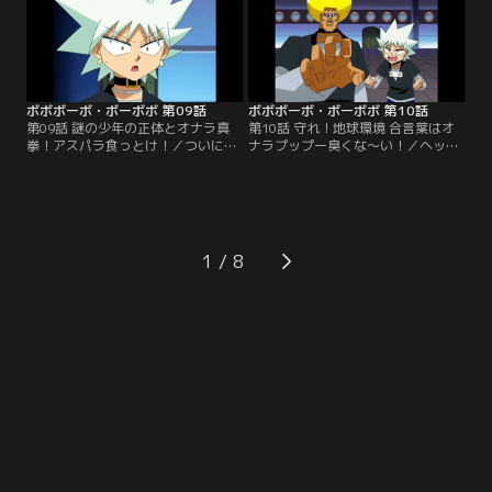
む。
ボボボーボ・ボーボボ 第09話
ボボボーボ・ボーボボ 第10話
第09話 謎の少年の正体とオナラ真
第10話 守れ！地球環境 合言葉はオ
拳！アスパラ食っとけ！／ついに、
ナラプップー臭くな～い！／ヘッポ
疾風のゲハが待つ最上階へ。ボーボ
コ丸を追って、壁の中から壁男が現
ボに押されるゲハがビュティの髪を
れた！しかし怒っているのはヤツだ
刈ろうとする！そこへ、ヘッポコ丸
けではない。地球ボーボボも、ヘッ
が姿を現した！
ポコ丸に怒っていた。
1