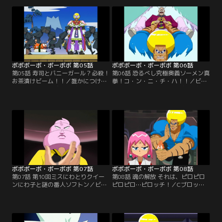
す！
ッチは、ギリギリ教室へ。ボーボボ
は首領パッチの弁当を手に、ママチ
ャリで校内へ突入する！
ボボボーボ・ボーボボ 第05話
ボボボーボ・ボーボボ 第06話
第05話 寿司とバニーガール？必殺！
第06話 恐るべし究極奥義ソーメン真
お茶漬けビーム！！／誰かにつけら
拳！コ・ン・ニ・チ・ハ！！／ビュ
れている恐怖を感じるビュティをよ
ティが、ゲチャッピの“毛抜きビー
そに、ボーボボと首領パッチは見事
ム”を浴びてしまった！あとわずか
に『ラブ★ラビリンス』の第二幕ま
10時間で、全ての毛が抜け落ちてし
でを成功させる。そこへ、お茶漬け
まう。ボーボボをかばって、首領パ
星人が現れた！
ッチも浴びちゃった。
ボボボーボ・ボーボボ 第07話
ボボボーボ・ボーボボ 第08話
第07話 第10回ミスにわとりクイー
第08話 魂の解放 それは、ピロピロ
ンにわ子と謎の番人ソフトン／ビュ
ピロピロ…ピロッチ！／Cブロック
ティが浴びた、ゲチャッピの“毛抜
基地を勝ち上がるボーボボたちの前
きビーム”の解毒剤を求めて、ボー
に、ソフトンが立ちはだかる！ソフ
ボボたちは毛狩り隊Cブロック基地
トンは先にビュティに解毒剤を渡
に乗り込んだ！
し、正々堂々とボーボボに勝負を挑