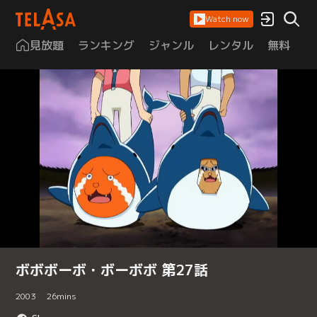
Watch now
見放題
ランキング
ジャンル
レンタル
無料
は
ボボボーボ・ボーボボ 第27話
2003
26
mins