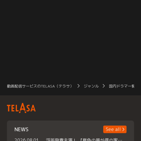
動画配信サービスのTELASA（テラサ）
ジャンル
国内ドラマ一覧（
NEWS
See all
2026.08.01
浮所飛貴主演！ 【夏色の風が僕の家にやってきた】 本日よりテラサで独占配信スタート！