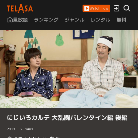
Watch now
見放題
ランキング
ジャンル
レンタル
無料
は
にじいろカルテ 大乱闘バレンタイン編 後編
2021
25
mins