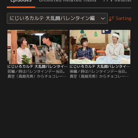
にじいろカルテ 大乱闘バレンタイン編
Sorting
にじいろカルテ 大乱闘バレンタイン編 前編
にじいろカルテ 大乱闘バレンタイン編 後編
前編／時はバレンタインデー当日。
後編／時はバレンタインデー当日。
真空（高畑充希）からチョコレート
真空（高畑充希）からチョコレート
がもらえるのでは…と期待をして、
がもらえるのでは…と期待をして、
朝からそわそわする朔（井浦新）と
朝からそわそわする朔（井浦新）と
太陽（北村匠海）。しかし、真空は
太陽（北村匠海）。しかし、真空は
そんな素振りも見せず、なんと東京
そんな素振りも見せず、なんと東京
へ検診に出かけてしまう…！取り残
へ検診に出かけてしまう…！取り残
された2人の空気は最悪…恥ずかし
された2人の空気は最悪…恥ずかし
さからお互いをからかい始め、売り
さからお互いをからかい始め、売り
言葉に買い言葉で、まさかの大喧嘩
言葉に買い言葉で、まさかの大喧嘩
に発展…！
に発展…！