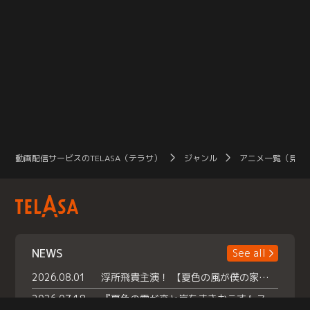
動画配信サービスのTELASA（テラサ）
ジャンル
アニメ一覧（見放
NEWS
See all
2026.08.01
浮所飛貴主演！ 【夏色の風が僕の家にやってきた】 本日よりテラサで独占配信スタート！
2026.07.18
『夏色の雲が恋と嵐をまきおこす』スペシャルメイキング 【Part1】2026年７月18日（土）23時30分～配信スタート！話題のシーンの裏側を大公開！豪華キャスト大集合！ 『武宮家 真夏の家族会議』開催！