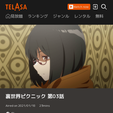
Watch now
見放題
ランキング
ジャンル
レンタル
無料
は
裏世界ピクニック 第03話
Aired on 2021/01/18
23
mins