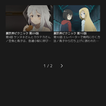
した空魚と鳥子は、恒例の打ち上げ
ちで、心霊現象に詳しいと思い込ん
を行い、高揚した気分のまま、ここ
でいた。誤解を解く間もなく、茜理
に辿り着いていた。空魚が、まだ寝
の話を聞かされることになる空魚。
ぼけている鳥子に帰京の準備を促す
相談というのは「猫の忍者に襲われ
と、意外なことを言われる。なんと
る」というものだった。荒唐無稽な
これから「海に行く」というのだ。
デタラメにしか思えない話だが、空
【提供：バンダイチャンネル】
魚には心あたりがあった。【提供：
バンダイチャンネル】
裏世界ピクニック 第09話
裏世界ピクニック 第10話
第9話 サンヌキさんとカラテカさん
第10話 エレベーターで焼肉に行く方
／空魚と鳥子は、急遽小桜に呼び出
法／鳥子から打ち上げに誘われた空
される。彼女の自宅を訪れると、そ
魚。小桜と茜理も来るという。待ち
こには茜理がいた。空魚に相談があ
合わせ場所に着くと、店に空席を確
ったが、学校で話しかけるタイミン
認に行っていた茜理から電話が入
グがあわず、小桜を頼ったというこ
る。エレベーターに乗ったものの、
とだった。乗り気ではない空魚だ
目的の店に辿り着かないという。茜
が、鳥子にも促されて相談に乗るこ
理の不可解な言動の後、通話が切れ
1
とになる。それは、茜理の幼なじみ
る。空魚と鳥子は、茜理の話の経緯
が、庭にいた猿から話しかけられた
から…。【提供：バンダイチャンネ
と言う奇妙な体験談だった。【提
ル】
供：バンダイチャンネル】