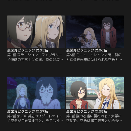
い了承してしまうが、このまま鳥子
続けに危険な目にあった空魚は、今
と危険な行動を続けることへの不安
後の＜裏世界＞の探索について鳥子
に駆られる。＜裏世界＞のグリッチ
と口論となってしまう。鳥子と話し
（危険ポイント）を回避しながら進
合うため彼女のマンションを訪れる
む二人。鳥子が以前に見つけた補給
空魚だが、さらに新たな怪異に遭
ポイントを目指していたはずだが、
遇。思い悩んだ空魚は小桜に相談す
辿り着いたのは鳥子も見覚えのな
るが、まともに取り合ってもらえな
い、寂れた村のような場所だった。
い。するとそこに、奇妙な人物が姿
そこに現れたのは…。【提供：バン
を現す。【提供：バンダイチャンネ
ダイチャンネル】
ル】
裏世界ピクニック 第05話
裏世界ピクニック 第06話
第5話 ステーション・フェブラリー
第6話 ミート・トレイン／間一髪の
／恒例の打ち上げの後、夜の池袋の
ところを米軍に助けられた空魚と鳥
街を歩く空魚と鳥子。だが、ふと気
子は、彼らのキャンプ地に同行す
づくと＜裏世界＞に迷い込んでしま
る。彼らもまた、沖縄で演習中に部
っていた。何の準備も心構えもな
隊ごと＜裏世界＞に迷い込んでしま
く、夜の＜裏世界＞というまったく
い、怪異と遭遇することで心身とも
の未知の世界に入り込んでしまい、
に消耗している様子だった。ふと、
二人は動揺する。そこに奇怪な音を
鳥子が電話が通じるようだと気づ
発する四足獣が現れ、二人はその場
く。小桜にかけてみるが、会話の途
を走り去る。逃げる途中、空魚が何
中から徐々に、小桜が意味不明なこ
かにつまずくが…。【提供：バンダ
とを口走り始める。【提供：バンダ
イチャンネル】
イチャンネル】
裏世界ピクニック 第07話
裏世界ピクニック 第08話
第7話 果ての浜辺のリゾートナイト
第8話 猫の忍者に襲われる／大学の
／空魚が目を覚ますと、そこは沖縄
学食で、空魚は瀬戸茜理という後輩
のホテルの一室だった。＜裏世界＞
に声をかけられる。相談したいこと
での危機的状況からかろうじて生還
があるという茜理は、空魚が霊感持