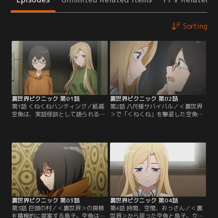
Sorting
裏世界ピクニック 第01話
裏世界ピクニック 第02話
第1話 くねくねハンティング／紙越
第2話 八尺様サバイバル／＜裏世界
空魚は、実話怪談として語られる怪
＞で「くねくね」を撃退した空魚と
異が徘徊する＜裏世界＞の存在を知
鳥子。鳥子の案内で＜裏世界＞の研
り、たびたび探検していた。ある
究をしている人物の家を訪れること
日、怪異に遭遇し、身動きが取れな
になる。その人物は小桜という、一
くなってしまった空魚の前に、一人
見すると小学生にも見える少女だっ
の美少女が現れる。彼女は仁科鳥
た。＜裏世界＞で入手したアイテム
子。ある目的があって、この＜裏世
を買い取ってくれるという小桜に、
界＞を探索していた。怪異「くねく
＜裏世界＞で遭遇した怪異や、空魚
ね」から逃れるために、二人は行動
の眼と鳥子の手の色が変化したこと
をともにする。【提供：バンダイチ
を話すのだが…。【提供：バンダイ
ャンネル】
チャンネル】
裏世界ピクニック 第03話
裏世界ピクニック 第04話
第3話 巨頭の村／＜裏世界＞の探検
第4話 時間、空間、おっさん／＜裏
を積極的に提案する鳥子。空魚はつ
世界＞から戻った空魚と鳥子。立て