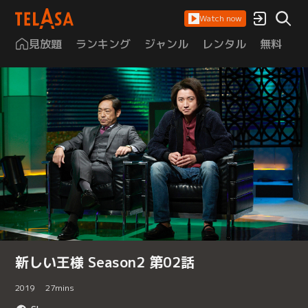
Watch now
見放題
ランキング
ジャンル
レンタル
無料
は
新しい王様 Season2 第02話
2019
27
mins