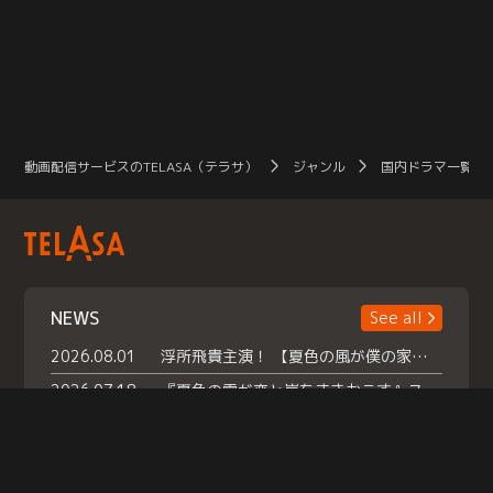
動画配信サービスのTELASA（テラサ）
ジャンル
国内ドラマ一覧（
NEWS
See all
2026.08.01
浮所飛貴主演！ 【夏色の風が僕の家にやってきた】 本日よりテラサで独占配信スタート！
2026.07.18
『夏色の雲が恋と嵐をまきおこす』スペシャルメイキング 【Part1】2026年７月18日（土）23時30分～配信スタート！話題のシーンの裏側を大公開！豪華キャスト大集合！ 『武宮家 真夏の家族会議』開催！
2026.07.15
救命医・遥（今田）の《心揺さぶる過去》や、 麻酔科医・権野（船越英一郎）の《謎多きプライベート》など… 《知られざるエピソード》を独占配信！