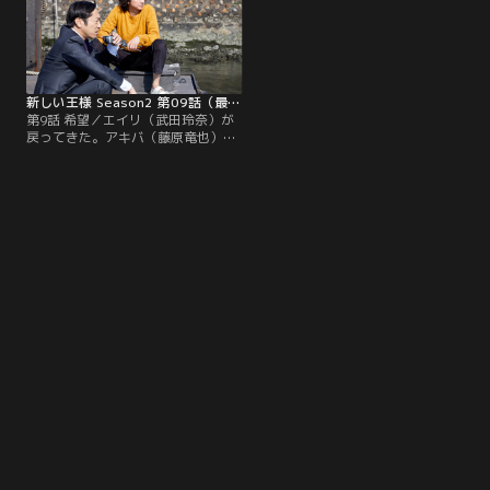
新しい王様 Season2 第09話（最終話）
第9話 希望／エイリ（武田玲奈）が
戻ってきた。アキバ（藤原竜也）た
ちはゆっくり今までのことを語り合
う。一方、越中（香川照之）もアキ
バと最後のトークを繰り広げる。