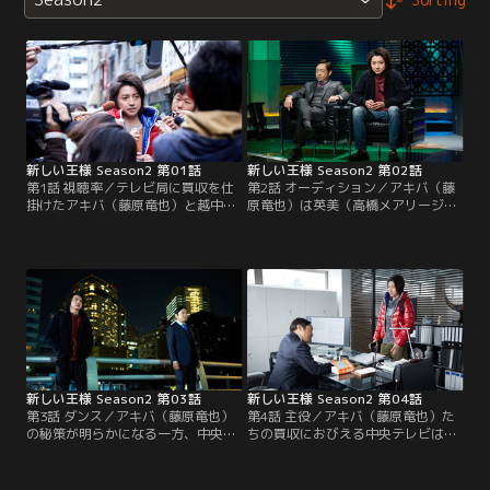
新しい王様 Season2 第01話
新しい王様 Season2 第02話
第1話 視聴率／テレビ局に買収を仕
第2話 オーディション／アキバ（藤
掛けたアキバ（藤原竜也）と越中
原竜也）は英美（高橋メアリージュ
（香川照之）はマスコミに追われ、
ン）の取材に応じる。一方、コウシ
コウシロウ（杉野遥亮）は美女派遣
ロウ（杉野遥亮）は越中（香川照
業を拡大。エイリ（武田玲奈）は行
之）の代理で、女優A（夏菜）に会
方不明だった。
うことに。
新しい王様 Season2 第03話
新しい王様 Season2 第04話
第3話 ダンス／アキバ（藤原竜也）
第4話 主役／アキバ（藤原竜也）た
の秘策が明らかになる一方、中央テ
ちの買収におびえる中央テレビは、
レビはエイリ（武田玲奈）に命運を
人気ドラマの未発表脚本を発見す
委ねる。コウシロウ（杉野遥亮）か
る。一方、エイリ（武田玲奈）をテ
らある知らせを受けた越中（香川照
レビで見たコウシロウ（杉野遥亮）