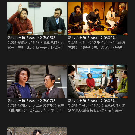
之）は…。
は…。
新しい王様 Season2 第05話
新しい王様 Season2 第06話
第5話 疑惑／アキバ（藤原竜也）と
第6話 スキャンダル／アキバ（藤原
越中（香川照之）は中央テレビを攻
竜也）と越中（香川照之）は中央テ
め立てる。一方、コウシロウ（杉野
レビ買収を巡る方針で対立。一方、
遥亮）は「出世した」エイリ（武田
コウシロウ（杉野遥亮）とエイリ
玲奈）と再会し、連絡先を聞き出そ
（武田玲奈）はそれぞれ、ある組織
うとする。
に過去を探られる。
新しい王様 Season2 第07話
新しい王様 Season2 第08話
第7話 飛翔／テレビ局の買収で越中
第8話 再会／アキバ（藤原竜也）は
（香川照之）と対立したアキバ（藤
別の買収話を持ち掛けてきた越中
原竜也）は連絡がつかないエイリ
（香川照之）を批判。また、アキバ
（武田玲奈）にメッセージを送る。
は久々にコウシロウ（杉野遥亮）と
一方、コウシロウ（杉野遥亮）には
会うが、そこにエイリ（武田玲奈）
重大な危機が。
はいなかった。