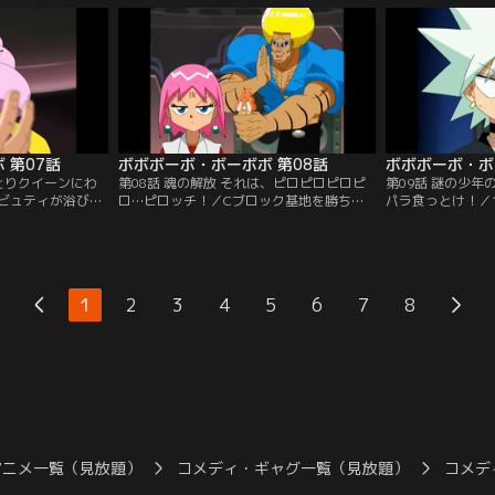
チャリで校内へ突
 第07話
ボボボーボ・ボーボボ 第08話
ボボボーボ・ボ
わとりクイーンにわ
第08話 魂の解放 それは、ピロピロピロピ
第09話 謎の少
ビュティが浴び
ロ…ピロッチ！／Cブロック基地を勝ち上
パラ食っとけ！／
きビーム”の解毒剤
がるボーボボたちの前に、ソフトンが立ち
つ最上階へ。ボー
は毛狩り隊Cブロ
はだかる！ソフトンは先にビュティに解毒
ュティの髪を刈ろ
剤を渡し、正々堂々とボーボボに勝負を挑
ポコ丸が姿を現し
む。
1
2
3
4
5
6
7
8
アニメ一覧（見放題）
コメディ・ギャグ一覧（見放題）
コメデ