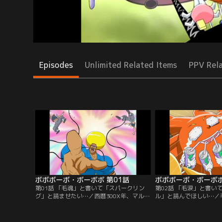
Episodes
Unlimited Related Items
PPV Rel
ボボボーボ・ボーボボ 第01話
ボボボーボ・ボーボボ
第01話 「毛魂」と書いて「スパークリン
第02話 「毛涙」と書い
グ」と読ませたい…／西暦300X年、マルガ
ル」と読んでほしい…／
リータ帝国皇帝ツル・ツルリーナ4世は、
れたボーボボとビュティ
毛狩り隊による毛狩りを開始した。毛の自
われる。ボーボボは、首
由と平和を守るため、ボーボボが立ち上が
ケ勝負・上級者ルールに