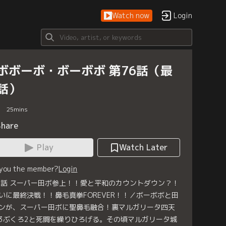
Watch now
Login
ボボーボ・ボーボボ 第76話（最
話）
25
mins
Share
Play
Watch Later
 you the member?
Login
6話 スーパー田ボ参上！！愛と平和のカウントダウン？！
いに最終決戦！！鼻毛真拳FOREVER！！／ボーボボと田
ンが、スーパー田ボに聖鼻毛融合！裏マルガリータ四天
3ぶくろ2と死闘を繰りひろげる。その頃マルガリータ城