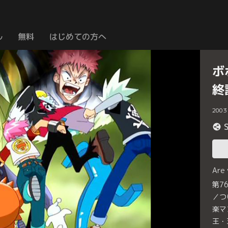
ル
無料
はじめての方へ
ボ
終
2003
Are
第7
／つ
楽マ
王・