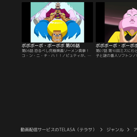
る！
ボボボーボ・ボーボボ 第06話
ボボボーボ・ボーボボ
第06話 恐るべし究極奥義ソーメン真拳！
第07話 第10回ミスに
コ・ン・ニ・チ・ハ！！／ビュティが、ゲ
子と謎の番人ソフトン／
チャッピの“毛抜きビーム”を浴びてしまっ
た、ゲチャッピの“毛抜
た！あとわずか10時間で、全ての毛が抜け
を求めて、ボーボボたち
落ちてしまう。ボーボボをかばって、首領
ック基地に乗り込んだ！
パッチも浴びちゃった。
動画配信サービスのTELASA（テラサ）
ジャンル