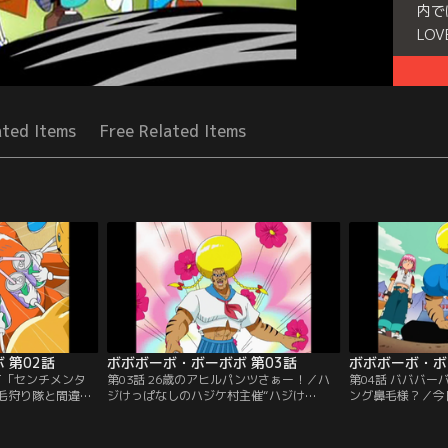
内で
LO
Seri
ated Items
Free Related Items
 第02話
ボボボーボ・ボーボボ 第03話
ボボボーボ・ボ
て「センチメンタ
第03話 26歳のアヒルパンツさぁー！／ハ
第04話 バババ
毛狩り隊と間違わ
ジけっぱなしのハジケ村主催“ハジけ
ング鼻毛様？／今
は、ハジケ組に襲
祭”で、ボーボボが村人全員を「くすぐり
だった。“卓球便
領パッチとのハジ
てぇー」と暴れ出す！
卒業生の首領パッ
挑む。
ボーボボは首領パ