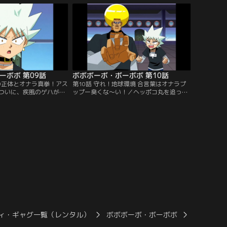
入する！
け星人が現れた！
ーボボ 第09話
ボボボーボ・ボーボボ 第10話
年の正体とオナラ真拳！アス
第10話 守れ！地球環境 合言葉はオナラプ
ついに、疾風のゲハが待
ップー臭くな～い！／ヘッポコ丸を追っ
ボボに押されるゲハがビ
て、壁の中から壁男が現れた！しかし怒っ
うとする！そこへ、ヘッ
ているのはヤツだけではない。地球ボーボ
た！
ボも、ヘッポコ丸に怒っていた。
ィ・ギャグ一覧（レンタル）
ボボボーボ・ボーボボ
ボボボーボ