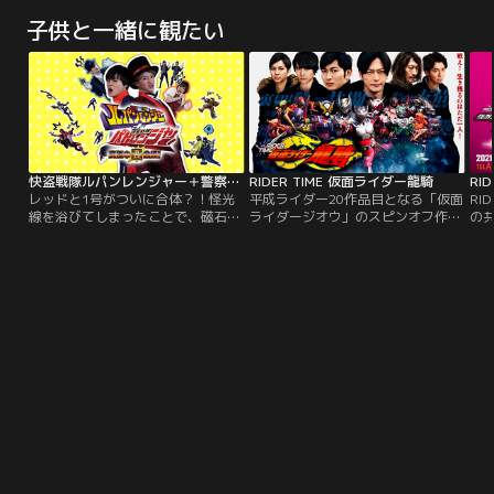
変装で女たちから推定1億円を騙し
を経て帰国した春田創一。久しぶり
が
子供と一緒に観たい
取った男がいた。稀代の結婚詐欺
に戻ってきた天空不動産東京第二営
つ
師・クヒオ大佐と彼を取り巻く3人
業所では、黒澤武蔵をはじめ、お馴
に
の女たちの人間模様、そしてあり得
染みのメンバーが顔を揃え、最近配
社
ない恋の結末。こんな男本当にいた
属された陽気な新入社員・山田ジャ
い
のか！？実在の結婚詐欺師・クヒオ
スティス（志尊淳）も加わり春田を
し
大佐の可笑しくも切ない人生。
歓迎する。
対
快盗戦隊ルパンレンジャー＋警察戦隊パトレンジャー 究極の変合体！
RIDER TIME 仮面ライダー龍騎
レッドと1号がついに合体？！怪光
平成ライダー20作品目となる「仮面
RI
線を浴びてしまったことで、磁石の
ライダージオウ」のスピンオフ作品
の
ようにくっついてしまった二人が巻
として、17年の時を経てあの「仮面
ジ
き起こす騒動とそのドタバタの被害
ライダー龍騎」が再起動する。戦
ド
者となる残りのメンバーたちの悲喜
え！生き残るのはただ一人！！バト
こもごもが繰り広げられる中、二人
ルロイヤル再び！！！
は果たしてこの窮地を脱することが
できるのか、はたまたその脱出作戦
とは一体…。