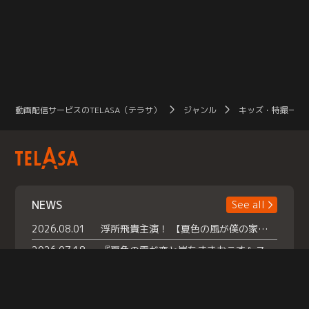
動画配信サービスのTELASA（テラサ）
ジャンル
キッズ・特撮一覧
NEWS
See all
2026.08.01
浮所飛貴主演！ 【夏色の風が僕の家にやってきた】 本日よりテラサで独占配信スタート！
2026.07.18
『夏色の雲が恋と嵐をまきおこす』スペシャルメイキング 【Part1】2026年７月18日（土）23時30分～配信スタート！話題のシーンの裏側を大公開！豪華キャスト大集合！ 『武宮家 真夏の家族会議』開催！
2026.07.15
救命医・遥（今田）の《心揺さぶる過去》や、 麻酔科医・権野（船越英一郎）の《謎多きプライベート》など… 《知られざるエピソード》を独占配信！