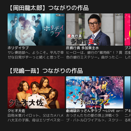
【岡田龍太郎】つながりの作品
ホリデイラブ
庶務行員 多加賀主水
ブス
サレ妻地獄へ、ようこそ。平凡で幸
ヒーローは、銀行の“雑用係”！？異
恋
せな日常がずーっと続くと思ってい
色の銀行ミステリー。曲がったこと
し
た。まさか、こんなどん底へと突き
は許さない、忖度とは無縁--そんな
端
落される日が来るなんて…。これ
熱い正義感ゆえに世界を放浪するハ
れ
【児嶋一哉】つながりの作品
は“あなたかもしれない物語”。夫婦
メとなり、ワケあって現在は“庶務
務
の恋愛サスペンス×夫婦再構築の物
行員”、つまり銀行の“雑用係”とし
み
語。かつてない胸騒ぎと感動が同居
て勤務する男、多加賀主水（高橋克
2
する新ドラマ誕生！
典）。彼が巨悪に挑む姿を描く『庶
カ
務行員 多加賀主水』シリーズ。
謎
クヒオ大佐
劇場版おっさんずラブ ～LOVE or DEAD～
ア
自称米軍パイロット、父はカメハメ
おっさんたちの愛の頂上決戦＜ラ
二
ハ大王の子孫、母はエリザベス女王
ブ・バトルロワイアル＞、スクリー
る
の双子の妹。ジェット機を操り世界
ンで頂点へ！永遠の愛を誓ったあの
過
各地を転戦。嘘八百の経歴と巧みな
日から1年が過ぎ、上海・香港転勤
だ