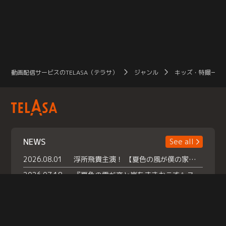
動画配信サービスのTELASA（テラサ）
ジャンル
キッズ・特撮一覧
NEWS
See all
2026.08.01
浮所飛貴主演！ 【夏色の風が僕の家にやってきた】 本日よりテラサで独占配信スタート！
2026.07.18
『夏色の雲が恋と嵐をまきおこす』スペシャルメイキング 【Part1】2026年７月18日（土）23時30分～配信スタート！話題のシーンの裏側を大公開！豪華キャスト大集合！ 『武宮家 真夏の家族会議』開催！
2026.07.15
救命医・遥（今田）の《心揺さぶる過去》や、 麻酔科医・権野（船越英一郎）の《謎多きプライベート》など… 《知られざるエピソード》を独占配信！