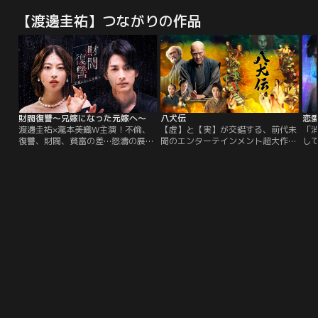
ライダー龍騎」が再起動する。戦
ド」ダブルメイン！2作品に決定！
の
【渡邊圭祐】つながりの作品
え！生き残るのはただ一人！！バト
生
ルロイヤル再び！！！
え
一
ても
で
キュ
で
財閥復讐～兄嫁になった元嫁へ～
八犬伝
恋
渡邊圭祐×瀧本美織W主演！不倫、
【虚】と【実】が交錯する、前代未
「
復讐、財閥、貧富の差…怒濤の展開
聞のエンターテインメント超大作。
し
が目白押しのエッジの効いた復讐×
時は江戸時代、滝沢馬琴は、友人の
し
不倫サスペンス。
絵師・葛飾北斎に、構想中の新作を
罪
語り始める。里見家にかけられた恐
が
ろしい呪いを解くために、娘の伏姫
愛
が祈りを込めた八つの珠を持つ八人
が
の剣士が、運命に引き寄せられて集
ス
結し、壮絶な戦いに挑むという物語
だ。北斎はたちまち夢中になる。や
がて…。