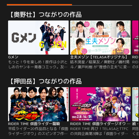
【奥野壮】つながりの作品
Gメン
主夫メゾン【TELASAオリジナル】
もっと！今を楽しめ！原作は小沢と
結木滉星／稲葉友／奥野壮／磯村勇
RI
しおのヤンキー青春コミック。友
斗／瀬戸利樹 が“理想の主夫”に変
の
情、喧嘩、恋…男子高校生特有の青
身！！仕事に家庭に学校に…疲れた
ジ
春という青春がすべて詰まった爽快
あなたに夢と憧れと癒しを提供する
ド
【押田岳】つながりの作品
ドラマ！豪華キャスト陣が、常に全
≪ハートフルラブコメ≫。
力でふざけ、戦い、叫び、走り切っ
た『Gメン』。どこまでも熱くまっ
すぐな彼らの姿に、気付けばグッと
くること必至。熱量ハンパない最高
の青春ムービー！
RIDER TIME 仮面ライダー龍騎
RIDER TIME 仮面ライダージオウ vs ディケイド ～7人のジオウ！～
続
平成ライダー20作品目となる「仮面
RIDER TIME 再び！TELASAとTTFC
阿
ライダージオウ」のスピンオフ作品
の共同企画第3弾は「仮面ライダー
く
として、17年の時を経てあの「仮面
ジオウ」と「仮面ライダーディケイ
ぎ