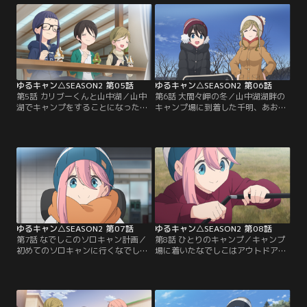
着くと、なでしこの幼馴染の綾乃が
ャンにも興味が沸いてきて…。
出迎える。
ゆるキャン△SEASON2 第05話
ゆるキャン△SEASON2 第06話
第5話 カリブーくんと山中湖／山中
第6話 大間々岬の冬／山中湖湖畔の
湖でキャンプをすることになった千
キャンプ場に到着した千明、あお
明、あおい、恵那。新品のキャンプ
い、恵那は、見晴らしのいい岬での
道具を買い、温泉に浸かり、風呂上
んびり。だけど、だんだん日が沈ん
りのアイスまで食べて、キャンプ前
でくるとあたりは寒くなり、キャン
に富士山周辺を楽しむ3人だった。
プどころじゃない！？
ゆるキャン△SEASON2 第07話
ゆるキャン△SEASON2 第08話
第7話 なでしこのソロキャン計画／
第8話 ひとりのキャンプ／キャンプ
初めてのソロキャンに行くなでし
場に着いたなでしこはアウトドア料
こ。リンからキャンプの心得を聞
理の実験を始める。焚火を準備して
き、千明とあおいに餞別をもらって
いろんな野菜のホイル焼きを作って
出発！その頃、早川町に観光に来て
いると、そこに小さなお客さんがや
いたリンは偶然、桜の姿を見かけ
ってきて…。
る。