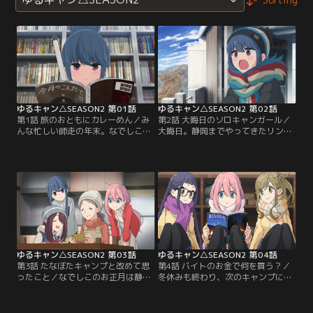
ゆるキャン△SEASON2 第01話
ゆるキャン△SEASON2 第02話
第1話 旅のおともにカレーめん／み
第2話 大晦日のソロキャンガール／
んな忙しい師走の年末。なでしこ、
大晦日。静岡までやってきたリン
千明、あおいの野外活動サークルと
は、海を満喫しながらキャンプ場で
恵那はアルバイトに勤しんでいた。
一年を終える。一方なでしこは元日
そして同じくバイト中のリンは、年
もアルバイトで大忙し。そこにリン
越しキャンプの計画を立てていて。
たちからメッセージが届いて…。
ゆるキャン△SEASON2 第03話
ゆるキャン△SEASON2 第04話
第3話 たなぼたキャンプと改めて思
第4話 バイトのお金で何を買う？／
ったこと／なでしこのお正月は静岡
冬休みも終わり、次のキャンプにつ
のおばあちゃんの家でのんびり。先
いて相談しあう野クルメンバーた
に現地にいたリンも誘って浜名湖の
ち。なでしこの頭の中は食べ物のこ
うなぎに大満足！お腹も膨れて家に
とでいっぱい…と思いきや、ソロキ