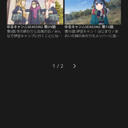
ゆるキャン△SEASON2 第09話
ゆるキャン△SEASON2 第10話
第9話 冬の終わりと出発の日／みん
第10話 伊豆キャン！ はじまり／あ
なで伊豆キャンプに行くことにな
おいの妹のあかりもメンバーに加わ
り、どんな料理を作るか悩むなでし
って伊豆へ出発。ご当地グルメやジ
こ。一方、リンが原付に新しい部品
オスポット巡りをしながらキャンプ
を取り付けていると、おじいちゃん
場へ向かうが、予定していたキャン
が彼女のために荷物を持ってくる。
プ場が使えないとわかって…。
1