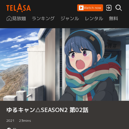
Watch now
見放題
ランキング
ジャンル
レンタル
無料
は
ゆるキャン△SEASON2 第02話
2021
23
mins