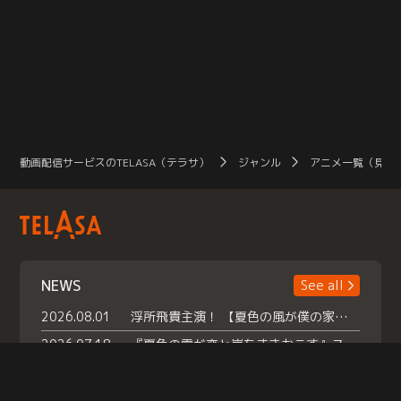
動画配信サービスのTELASA（テラサ）
ジャンル
アニメ一覧（見放
NEWS
See all
2026.08.01
浮所飛貴主演！ 【夏色の風が僕の家にやってきた】 本日よりテラサで独占配信スタート！
2026.07.18
『夏色の雲が恋と嵐をまきおこす』スペシャルメイキング 【Part1】2026年７月18日（土）23時30分～配信スタート！話題のシーンの裏側を大公開！豪華キャスト大集合！ 『武宮家 真夏の家族会議』開催！
2026.07.15
救命医・遥（今田）の《心揺さぶる過去》や、 麻酔科医・権野（船越英一郎）の《謎多きプライベート》など… 《知られざるエピソード》を独占配信！