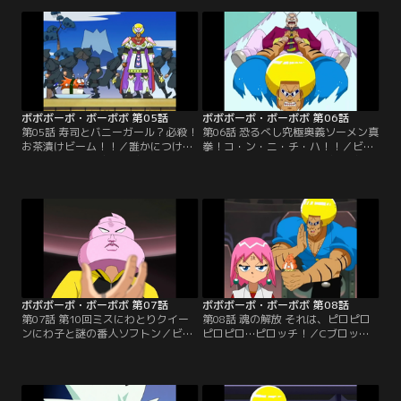
す！
ッチは、ギリギリ教室へ。ボーボボ
は首領パッチの弁当を手に、ママチ
ャリで校内へ突入する！
ボボボーボ・ボーボボ 第05話
ボボボーボ・ボーボボ 第06話
第05話 寿司とバニーガール？必殺！
第06話 恐るべし究極奥義ソーメン真
お茶漬けビーム！！／誰かにつけら
拳！コ・ン・ニ・チ・ハ！！／ビュ
れている恐怖を感じるビュティをよ
ティが、ゲチャッピの“毛抜きビー
そに、ボーボボと首領パッチは見事
ム”を浴びてしまった！あとわずか
に『ラブ★ラビリンス』の第二幕ま
10時間で、全ての毛が抜け落ちてし
でを成功させる。そこへ、お茶漬け
まう。ボーボボをかばって、首領パ
星人が現れた！
ッチも浴びちゃった。
ボボボーボ・ボーボボ 第07話
ボボボーボ・ボーボボ 第08話
第07話 第10回ミスにわとりクイー
第08話 魂の解放 それは、ピロピロ
ンにわ子と謎の番人ソフトン／ビュ
ピロピロ…ピロッチ！／Cブロック
ティが浴びた、ゲチャッピの“毛抜
基地を勝ち上がるボーボボたちの前
きビーム”の解毒剤を求めて、ボー
に、ソフトンが立ちはだかる！ソフ
ボボたちは毛狩り隊Cブロック基地
トンは先にビュティに解毒剤を渡
に乗り込んだ！
し、正々堂々とボーボボに勝負を挑