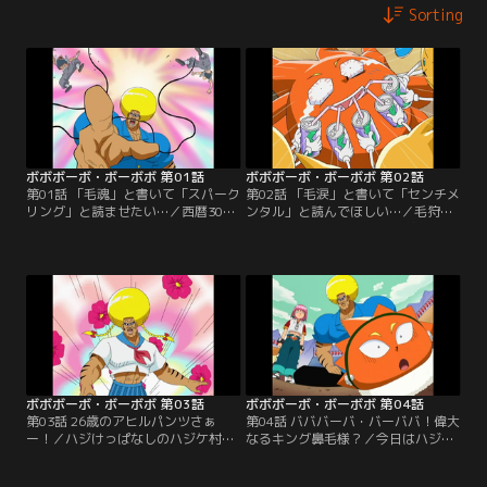
Sorting
ボボボーボ・ボーボボ 第01話
ボボボーボ・ボーボボ 第02話
第01話 「毛魂」と書いて「スパーク
第02話 「毛涙」と書いて「センチメ
リング」と読ませたい…／西暦300X
ンタル」と読んでほしい…／毛狩り
年、マルガリータ帝国皇帝ツル・ツ
隊と間違われたボーボボとビュティ
ルリーナ4世は、毛狩り隊による毛
は、ハジケ組に襲われる。ボーボボ
狩りを開始した。毛の自由と平和を
は、首領パッチとのハジケ勝負・上
守るため、ボーボボが立ち上がる！
級者ルールに挑む。
ボボボーボ・ボーボボ 第03話
ボボボーボ・ボーボボ 第04話
第03話 26歳のアヒルパンツさぁ
第04話 バババーバ・バーババ！偉大
ー！／ハジけっぱなしのハジケ村主
なるキング鼻毛様？／今日はハジケ
催“ハジけ祭”で、ボーボボが村人全
学校の卒業式だった。“卓球便”でハ
員を「くすぐりてぇー」と暴れ出
ジケ村に届けられた卒業生の首領パ