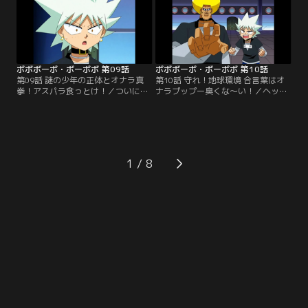
む。
ボボボーボ・ボーボボ 第09話
ボボボーボ・ボーボボ 第10話
第09話 謎の少年の正体とオナラ真
第10話 守れ！地球環境 合言葉はオ
拳！アスパラ食っとけ！／ついに、
ナラプップー臭くな～い！／ヘッポ
疾風のゲハが待つ最上階へ。ボーボ
コ丸を追って、壁の中から壁男が現
ボに押されるゲハがビュティの髪を
れた！しかし怒っているのはヤツだ
刈ろうとする！そこへ、ヘッポコ丸
けではない。地球ボーボボも、ヘッ
が姿を現した！
ポコ丸に怒っていた。
1