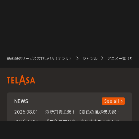
動画配信サービスのTELASA（テラサ）
ジャンル
アニメ一覧（見放
NEWS
See all
2026.08.01
浮所飛貴主演！ 【夏色の風が僕の家にやってきた】 本日よりテラサで独占配信スタート！
2026.07.18
『夏色の雲が恋と嵐をまきおこす』スペシャルメイキング 【Part1】2026年７月18日（土）23時30分～配信スタート！話題のシーンの裏側を大公開！豪華キャスト大集合！ 『武宮家 真夏の家族会議』開催！
2026.07.15
救命医・遥（今田）の《心揺さぶる過去》や、 麻酔科医・権野（船越英一郎）の《謎多きプライベート》など… 《知られざるエピソード》を独占配信！