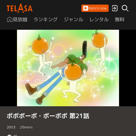
Watch now
見放題
ランキング
ジャンル
レンタル
無料
は
ボボボーボ・ボーボボ 第21話
2003
26
mins