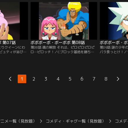
チャリで校内へ突
 第07話
ボボボーボ・ボーボボ 第08話
ボボボーボ・ボ
わとりクイーンにわ
第08話 魂の解放 それは、ピロピロピロピ
第09話 謎の少
ビュティが浴び
ロ…ピロッチ！／Cブロック基地を勝ち上
パラ食っとけ！／
きビーム”の解毒剤
がるボーボボたちの前に、ソフトンが立ち
つ最上階へ。ボー
は毛狩り隊Cブロ
はだかる！ソフトンは先にビュティに解毒
ュティの髪を刈ろ
剤を渡し、正々堂々とボーボボに勝負を挑
ポコ丸が姿を現し
む。
1
2
3
4
5
6
7
8
アニメ一覧（見放題）
コメディ・ギャグ一覧（見放題）
コメデ