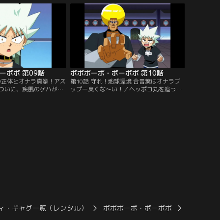
入する！
け星人が現れた！
ーボボ 第09話
ボボボーボ・ボーボボ 第10話
年の正体とオナラ真拳！アス
第10話 守れ！地球環境 合言葉はオナラプ
ついに、疾風のゲハが待
ップー臭くな～い！／ヘッポコ丸を追っ
ボボに押されるゲハがビ
て、壁の中から壁男が現れた！しかし怒っ
うとする！そこへ、ヘッ
ているのはヤツだけではない。地球ボーボ
た！
ボも、ヘッポコ丸に怒っていた。
ィ・ギャグ一覧（レンタル）
ボボボーボ・ボーボボ
ボボボーボ