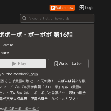
Watch now
Login
ボボーボ・ボーボボ 第16話
26
mins
Share
Play
Watch Later
 you the member?
Login
6話 さらば最強の敵 ところ天の助！こんばんは新たな敵
マン！／プルプル真拳奥義「オロチ拳」を放つ最強の
ところ天の助の前に、ボーボボと首領パッチ最強の融合
鼻毛真拳究極奥義「聖鼻毛融合」がベールを脱ぐ！
es:
ボボボーボ・ボーボボ