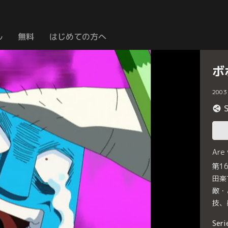
ル
無料
はじめての方へ
ボ
2003
Are
第1
田楽
敵・
技、
Seri