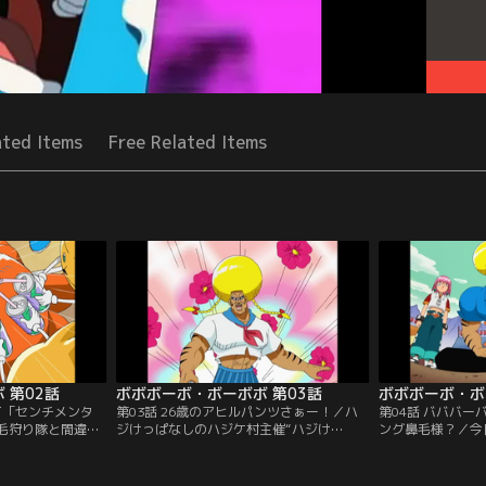
ated Items
Free Related Items
 第02話
ボボボーボ・ボーボボ 第03話
ボボボーボ・ボ
て「センチメンタ
第03話 26歳のアヒルパンツさぁー！／ハ
第04話 バババ
毛狩り隊と間違わ
ジけっぱなしのハジケ村主催“ハジけ
ング鼻毛様？／今
は、ハジケ組に襲
祭”で、ボーボボが村人全員を「くすぐり
だった。“卓球便
領パッチとのハジ
てぇー」と暴れ出す！
卒業生の首領パッ
挑む。
ボーボボは首領パ