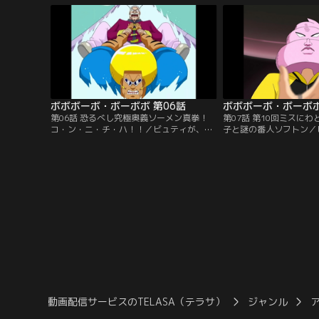
る！
ボボボーボ・ボーボボ 第06話
ボボボーボ・ボーボボ
第06話 恐るべし究極奥義ソーメン真拳！
第07話 第10回ミスに
コ・ン・ニ・チ・ハ！！／ビュティが、ゲ
子と謎の番人ソフトン／
チャッピの“毛抜きビーム”を浴びてしまっ
た、ゲチャッピの“毛抜
た！あとわずか10時間で、全ての毛が抜け
を求めて、ボーボボたち
落ちてしまう。ボーボボをかばって、首領
ック基地に乗り込んだ！
パッチも浴びちゃった。
動画配信サービスのTELASA（テラサ）
ジャンル