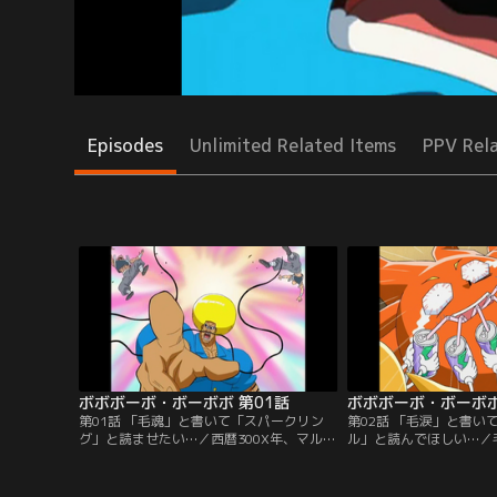
Episodes
Unlimited Related Items
PPV Rel
ボボボーボ・ボーボボ 第01話
ボボボーボ・ボーボボ
第01話 「毛魂」と書いて「スパークリン
第02話 「毛涙」と書い
グ」と読ませたい…／西暦300X年、マルガ
ル」と読んでほしい…／
リータ帝国皇帝ツル・ツルリーナ4世は、
れたボーボボとビュティ
毛狩り隊による毛狩りを開始した。毛の自
われる。ボーボボは、首
由と平和を守るため、ボーボボが立ち上が
ケ勝負・上級者ルールに