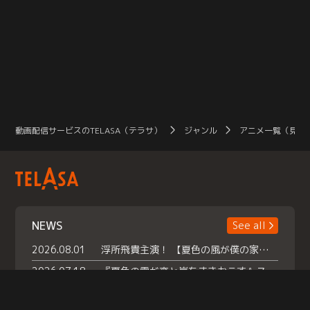
動画配信サービスのTELASA（テラサ）
ジャンル
アニメ一覧（見放
NEWS
See all
2026.08.01
浮所飛貴主演！ 【夏色の風が僕の家にやってきた】 本日よりテラサで独占配信スタート！
2026.07.18
『夏色の雲が恋と嵐をまきおこす』スペシャルメイキング 【Part1】2026年７月18日（土）23時30分～配信スタート！話題のシーンの裏側を大公開！豪華キャスト大集合！ 『武宮家 真夏の家族会議』開催！
2026.07.15
救命医・遥（今田）の《心揺さぶる過去》や、 麻酔科医・権野（船越英一郎）の《謎多きプライベート》など… 《知られざるエピソード》を独占配信！