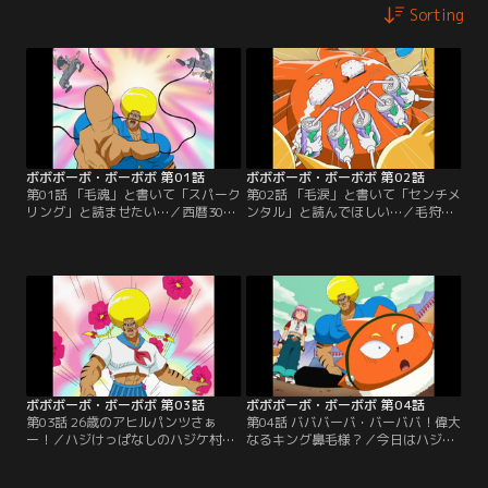
Sorting
ボボボーボ・ボーボボ 第01話
ボボボーボ・ボーボボ 第02話
第01話 「毛魂」と書いて「スパーク
第02話 「毛涙」と書いて「センチメ
リング」と読ませたい…／西暦300X
ンタル」と読んでほしい…／毛狩り
年、マルガリータ帝国皇帝ツル・ツ
隊と間違われたボーボボとビュティ
ルリーナ4世は、毛狩り隊による毛
は、ハジケ組に襲われる。ボーボボ
狩りを開始した。毛の自由と平和を
は、首領パッチとのハジケ勝負・上
守るため、ボーボボが立ち上がる！
級者ルールに挑む。
ボボボーボ・ボーボボ 第03話
ボボボーボ・ボーボボ 第04話
第03話 26歳のアヒルパンツさぁ
第04話 バババーバ・バーババ！偉大
ー！／ハジけっぱなしのハジケ村主
なるキング鼻毛様？／今日はハジケ
催“ハジけ祭”で、ボーボボが村人全
学校の卒業式だった。“卓球便”でハ
員を「くすぐりてぇー」と暴れ出
ジケ村に届けられた卒業生の首領パ