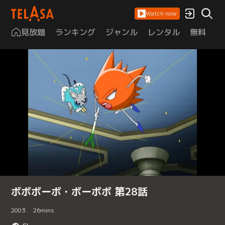
Watch now
見放題
ランキング
ジャンル
レンタル
無料
は
ボボボーボ・ボーボボ 第28話
2003
26
mins