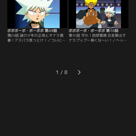
む。
ボボボーボ・ボーボボ 第09話
ボボボーボ・ボーボボ 第10話
第09話 謎の少年の正体とオナラ真
第10話 守れ！地球環境 合言葉はオ
拳！アスパラ食っとけ！／ついに、
ナラプップー臭くな～い！／ヘッポ
疾風のゲハが待つ最上階へ。ボーボ
コ丸を追って、壁の中から壁男が現
ボに押されるゲハがビュティの髪を
れた！しかし怒っているのはヤツだ
刈ろうとする！そこへ、ヘッポコ丸
けではない。地球ボーボボも、ヘッ
が姿を現した！
ポコ丸に怒っていた。
1