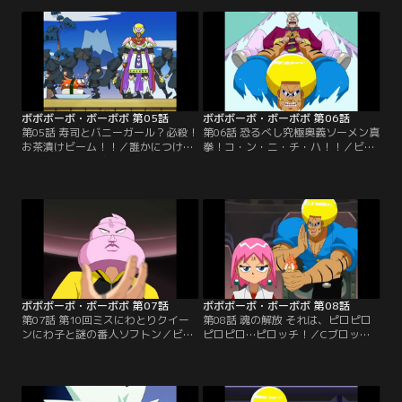
す！
ッチは、ギリギリ教室へ。ボーボボ
は首領パッチの弁当を手に、ママチ
ャリで校内へ突入する！
ボボボーボ・ボーボボ 第05話
ボボボーボ・ボーボボ 第06話
第05話 寿司とバニーガール？必殺！
第06話 恐るべし究極奥義ソーメン真
お茶漬けビーム！！／誰かにつけら
拳！コ・ン・ニ・チ・ハ！！／ビュ
れている恐怖を感じるビュティをよ
ティが、ゲチャッピの“毛抜きビー
そに、ボーボボと首領パッチは見事
ム”を浴びてしまった！あとわずか
に『ラブ★ラビリンス』の第二幕ま
10時間で、全ての毛が抜け落ちてし
でを成功させる。そこへ、お茶漬け
まう。ボーボボをかばって、首領パ
星人が現れた！
ッチも浴びちゃった。
ボボボーボ・ボーボボ 第07話
ボボボーボ・ボーボボ 第08話
第07話 第10回ミスにわとりクイー
第08話 魂の解放 それは、ピロピロ
ンにわ子と謎の番人ソフトン／ビュ
ピロピロ…ピロッチ！／Cブロック
ティが浴びた、ゲチャッピの“毛抜
基地を勝ち上がるボーボボたちの前
きビーム”の解毒剤を求めて、ボー
に、ソフトンが立ちはだかる！ソフ
ボボたちは毛狩り隊Cブロック基地
トンは先にビュティに解毒剤を渡
に乗り込んだ！
し、正々堂々とボーボボに勝負を挑