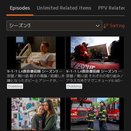
Episodes
Unlimited Related Items
PPV Related I
シーズン3
Sorting
9-1-1 LA救命最前線 シーズン3 第01話／吹替
9-1-1 LA救命最前線 シーズン3 第02話／吹替
吹替／第01話 親子の葛藤／結婚し夫
吹替／第02話 それぞれの取り組み／
婦となったボビーとアシーナが、家
アラスカ沖でマグニチュード8.9の地
でパーティーを開き職場の仲間たち
震が発生し、カリフォルニアに津波
Dubbing
Dubbing
を招く。パーティーは休職していた
が到達する。マディのいるコールセ
バックの職場復帰を祝うためのもの
ンターには通報の電話が殺到。アシ
で、彼には内緒で計画されていた。
ーナとボビーもそれぞれ対応に追わ
何も知らずに2人の家を訪れたバッ
れていた。クリストファーを連れて
クは、仲間たちのサプライズに感激
桟橋に来ていたバックは、周囲の
するが、しばらくすると体調に異変
人々を助けつつ、クリストファーを
が生じ、仲間たちの前で吐血する。
守る方法を必死で考えていた。