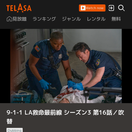
Watch now
見放題
ランキング
ジャンル
レンタル
無料
は
9-1-1 LA救命最前線 シーズン3 第16話／吹
替
Dubbing