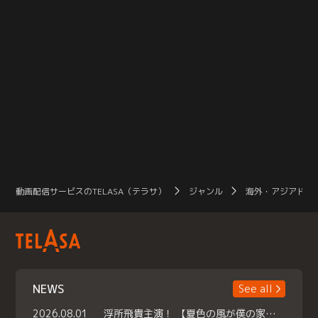
動画配信サービスのTELASA（テラサ）
ジャンル
海外・アジアドラ
NEWS
See all
2026.08.01
浮所飛貴主演！ 【夏色の風が僕の家にやってきた】 本日よりテラサで独占配信スタート！