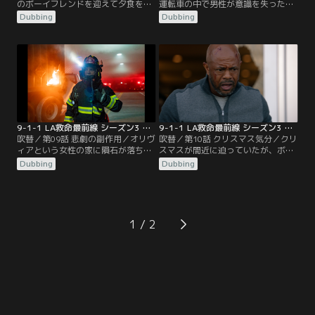
のボーイフレンドを迎えて夕食を取
運転車の中で男性が意識を失った。
るアシーナの家族。そこへアシーナ
物流倉庫では搬送ロボットが暴走し
Dubbing
Dubbing
の上司エレインが、思いもよらない
て大惨事に。人々の生活の質を高め
知らせを届けにくる。エレインから
るはずの技術が問題を起こし、118
エメット殺しに使われた銃が発見さ
分署のメンバーは大忙し。エディは
れたと聞き、過去の思い出がフラッ
ストリートファイトに没頭。バック
シュバックするアシーナ。エメット
はエディの様子がおかしいと案じ、
の存在を知らない家族は動揺するア
チムニーとアシーナは、悩んでいる
シーナを不思議そうに見つめるのだ
ヘンのことを心配していた。
った。
9-1-1 LA救命最前線 シーズン3 第09話／吹替
9-1-1 LA救命最前線 シーズン3 第10話／吹替
吹替／第09話 悲劇の副作用／オリヴ
吹替／第10話 クリスマス気分／クリ
ィアという女性の家に隕石が落ち
スマスが間近に迫っていたが、ボビ
る。その様子を目撃した大家が通報
ーの検査結果が出ていないため、ア
Dubbing
Dubbing
し、ボビーたちがオリヴィアの家へ
シーナはツリーを飾る気になれずに
と救助に向かう。隕石はオリヴィア
いた。アシーナは、様子がおかしい
の体を突き破っていた。一方、車の
マイケルのことも心配だった。この
衝突事故を起こしたヘンは、セラピ
季節になるとダグを思い出すマディ
ーを受診する。その事故で若い女性
は、過去と向き合う決意をする。バ
1
が命を落としたことで、ヘンは憔悴
ックは仲間がクリスマス気分を味わ
し、現場に復帰できないでいた。
えるように、サプライズを計画して
いた。