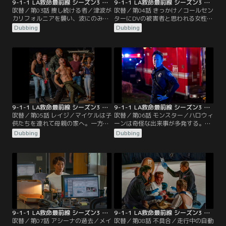
9-1-1 LA救命最前線 シーズン3 第03話／吹替
9-1-1 LA救命最前線 シーズン3 第04話／吹替
吹替／第03話 捜し続ける者／津波が
吹替／第04話 きっかけ／コールセン
カリフォルニアを襲い、波にのみこ
ターにDVの被害者と思われる女性か
まれた海辺の遊園地で市民を救出し
ら電話が入り、マディは手がかりを
Dubbing
Dubbing
ようとするボビーやエディたち。そ
つかむためにその夫婦のことを調べ
の遊園地でエディの息子クリストフ
始める。バックは消防士として復帰
ァーと離れ離れになったバックは、
する日を目標に努力していた。エデ
必死にクリストファーを捜し出そう
ィは、津波に遭って以来、悪夢にう
とするが、なかなか見つけられずに
なされるようになったクリストファ
いた。そのことを知らないエディ
ーを心配していた。ヘンとカレンは
は、任務中に1人の女性消防士と遭
妊娠の準備を進めていた。
遇する。
9-1-1 LA救命最前線 シーズン3 第05話／吹替
9-1-1 LA救命最前線 シーズン3 第06話／吹替
吹替／第05話 レイジ／マイケルは子
吹替／第06話 モンスター／ハロウィ
供たちを連れて母親の家へ。一方、
ーンは奇怪な出来事が多発する。チ
旅行を予定していたアシーナとボビ
ムニーは神出鬼没なカラスに困惑。
Dubbing
Dubbing
ーだったが、バックが市を訴えたた
コールセンターには車のフロントガ
め、ボビーは急きょ意見聴取の場に
ラスに男性が刺さっているとの通報
出席することになる。ボビーはバッ
が入る。アシーナは栄養失調状態で
クの弁護士にアルコール依存症の過
見つかった少女の事件を調べる。め
去を掘り起こされ、さらに、別の隊
でたく118分署に復帰したバックだ
員たちのようにバックを現場復帰さ
ったが、まずは仲間との信頼関係を
せないことを責め立てられるのだっ
回復する必要があった。
た。
9-1-1 LA救命最前線 シーズン3 第07話／吹替
9-1-1 LA救命最前線 シーズン3 第08話／吹替
吹替／第07話 アシーナの過去／メイ
吹替／第08話 不具合／走行中の自動