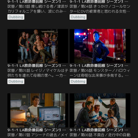
9-1-1 LA救命最前線 シーズン3 第03話／吹替
9-1-1 LA救命最前線 シーズン3 第04話／吹替
吹替／第03話 捜し続ける者／津波が
吹替／第04話 きっかけ／コールセン
カリフォルニアを襲い、波にのみこ
ターにDVの被害者と思われる女性か
まれた海辺の遊園地で市民を救出し
ら電話が入り、マディは手がかりを
Dubbing
Dubbing
ようとするボビーやエディたち。そ
つかむためにその夫婦のことを調べ
の遊園地でエディの息子クリストフ
始める。バックは消防士として復帰
ァーと離れ離れになったバックは、
する日を目標に努力していた。エデ
必死にクリストファーを捜し出そう
ィは、津波に遭って以来、悪夢にう
とするが、なかなか見つけられずに
なされるようになったクリストファ
いた。そのことを知らないエディ
ーを心配していた。ヘンとカレンは
は、任務中に1人の女性消防士と遭
妊娠の準備を進めていた。
遇する。
9-1-1 LA救命最前線 シーズン3 第05話／吹替
9-1-1 LA救命最前線 シーズン3 第06話／吹替
吹替／第05話 レイジ／マイケルは子
吹替／第06話 モンスター／ハロウィ
供たちを連れて母親の家へ。一方、
ーンは奇怪な出来事が多発する。チ
旅行を予定していたアシーナとボビ
ムニーは神出鬼没なカラスに困惑。
Dubbing
Dubbing
ーだったが、バックが市を訴えたた
コールセンターには車のフロントガ
め、ボビーは急きょ意見聴取の場に
ラスに男性が刺さっているとの通報
出席することになる。ボビーはバッ
が入る。アシーナは栄養失調状態で
クの弁護士にアルコール依存症の過
見つかった少女の事件を調べる。め
去を掘り起こされ、さらに、別の隊
でたく118分署に復帰したバックだ
員たちのようにバックを現場復帰さ
ったが、まずは仲間との信頼関係を
せないことを責め立てられるのだっ
回復する必要があった。
た。
9-1-1 LA救命最前線 シーズン3 第07話／吹替
9-1-1 LA救命最前線 シーズン3 第08話／吹替
吹替／第07話 アシーナの過去／メイ
吹替／第08話 不具合／走行中の自動