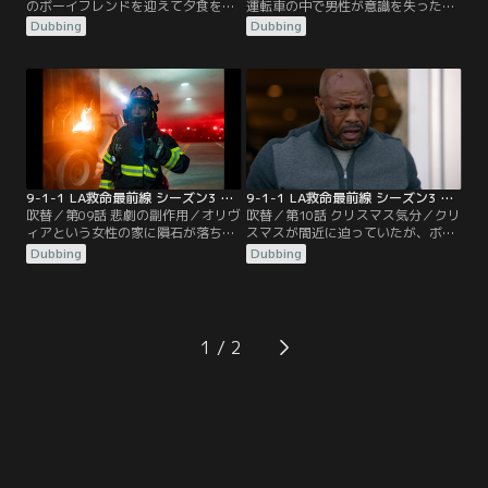
のボーイフレンドを迎えて夕食を取
運転車の中で男性が意識を失った。
るアシーナの家族。そこへアシーナ
物流倉庫では搬送ロボットが暴走し
Dubbing
Dubbing
の上司エレインが、思いもよらない
て大惨事に。人々の生活の質を高め
知らせを届けにくる。エレインから
るはずの技術が問題を起こし、118
エメット殺しに使われた銃が発見さ
分署のメンバーは大忙し。エディは
れたと聞き、過去の思い出がフラッ
ストリートファイトに没頭。バック
シュバックするアシーナ。エメット
はエディの様子がおかしいと案じ、
の存在を知らない家族は動揺するア
チムニーとアシーナは、悩んでいる
シーナを不思議そうに見つめるのだ
ヘンのことを心配していた。
った。
9-1-1 LA救命最前線 シーズン3 第09話／吹替
9-1-1 LA救命最前線 シーズン3 第10話／吹替
吹替／第09話 悲劇の副作用／オリヴ
吹替／第10話 クリスマス気分／クリ
ィアという女性の家に隕石が落ち
スマスが間近に迫っていたが、ボビ
る。その様子を目撃した大家が通報
ーの検査結果が出ていないため、ア
Dubbing
Dubbing
し、ボビーたちがオリヴィアの家へ
シーナはツリーを飾る気になれずに
と救助に向かう。隕石はオリヴィア
いた。アシーナは、様子がおかしい
の体を突き破っていた。一方、車の
マイケルのことも心配だった。この
衝突事故を起こしたヘンは、セラピ
季節になるとダグを思い出すマディ
ーを受診する。その事故で若い女性
は、過去と向き合う決意をする。バ
1
が命を落としたことで、ヘンは憔悴
ックは仲間がクリスマス気分を味わ
し、現場に復帰できないでいた。
えるように、サプライズを計画して
いた。