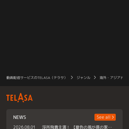
動画配信サービスのTELASA（テラサ）
ジャンル
海外・アジアドラ
NEWS
See all
2026.08.01
浮所飛貴主演！ 【夏色の風が僕の家にやってきた】 本日よりテラサで独占配信スタート！