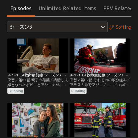
Episodes
Unlimited Related Items
PPV Related I
シーズン3
Sorting
9-1-1 LA救命最前線 シーズン3 第01話／吹替
9-1-1 LA救命最前線 シーズン3 第02話／吹替
吹替／第01話 親子の葛藤／結婚し夫
吹替／第02話 それぞれの取り組み／
婦となったボビーとアシーナが、家
アラスカ沖でマグニチュード8.9の地
でパーティーを開き職場の仲間たち
震が発生し、カリフォルニアに津波
Dubbing
Dubbing
を招く。パーティーは休職していた
が到達する。マディのいるコールセ
バックの職場復帰を祝うためのもの
ンターには通報の電話が殺到。アシ
で、彼には内緒で計画されていた。
ーナとボビーもそれぞれ対応に追わ
何も知らずに2人の家を訪れたバッ
れていた。クリストファーを連れて
クは、仲間たちのサプライズに感激
桟橋に来ていたバックは、周囲の
するが、しばらくすると体調に異変
人々を助けつつ、クリストファーを
が生じ、仲間たちの前で吐血する。
守る方法を必死で考えていた。