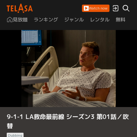
Watch now
見放題
ランキング
ジャンル
レンタル
無料
は
9-1-1 LA救命最前線 シーズン3 第01話／吹
替
Dubbing