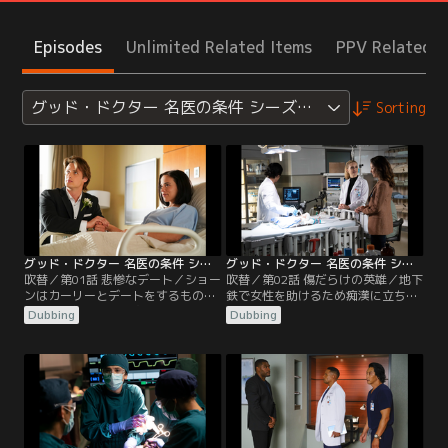
Episodes
Unlimited Related Items
PPV Related I
グッド・ドクター 名医の条件 シーズン3
Sorting
グッド・ドクター 名医の条件 シーズン3 第01話／吹替
グッド・ドクター 名医の条件 シーズン3 第02話／吹替
吹替／第01話 悲惨なデート／ショー
吹替／第02話 傷だらけの英雄／地下
ンはカーリーとデートをするもの
鉄で女性を助けるため痴漢に立ち向
の、予測外のことが次々と起こり、
かい、スケボーで殴られ頬と顎に大
Dubbing
Dubbing
デートを楽しむことができなかっ
ケガを負った青年ジョシュのため、
た。仲間はショーンに愛する相手を
ショーンは前例のない移植手術を思
得ることの価値を伝えるが、割に合
いつき、その手術は見事に成功す
わないと言う。病院にはウェディン
る。クレアは家へ転がり込んできた
グドレス姿のスザンヌが運ばれてく
母ブリーズを歓迎しなかったが、心
るが、あらゆる臓器にガンが転移し
境の変化によりしばらく同居しても
ていることが分かる。メレンデスは
いいとブリーズを受け入れる…。
手術不能と判断するが…。