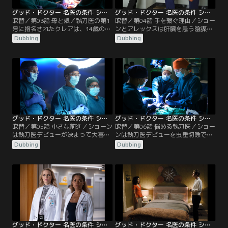
グッド・ドクター 名医の条件 シーズン3 第03話／吹替
グッド・ドクター 名医の条件 シーズン3 第04話／吹替
吹替／第03話 母と娘／執刀医の第1
吹替／第04話 手を繋ぐ理由／ショー
号に指名されたクレアは、14歳のミ
ンとアレックスは肝臓を患う陰謀論
シェルの胆嚢摘出をすることになる
者のスチュワートを担当する。誰か
Dubbing
Dubbing
が、ミシェルの母親の逆鱗に触れ、
に毒を盛られていると主張し、ウソ
突然執刀医を外される。ミシェルか
をつけないショーンだけを信頼する
らの要望とメレンデスのサポートに
スチュワートだったが、ショーンは
よって無事手術を成功させることが
スチュワートが自ら毒となる物を摂
でき、上機嫌のクレアだったが、母
取していたことを探り当てる。一
ブリーズが交通事故を起こしたとい
方、クレアとモーガンは痛みを感じ
う知らせを受け、現場に駆けつけ
ないリリーを担当するが、痛みを感
る…。
じないせいで…。
グッド・ドクター 名医の条件 シーズン3 第05話／吹替
グッド・ドクター 名医の条件 シーズン3 第06話／吹替
吹替／第05話 小さな前進／ショーン
吹替／第06話 悩める執刀医／ショー
は執刀医デビューが決まって大喜
ンは執刀医デビューを虫垂切除でや
び。食道ガンの患者ベスも執刀医シ
り直すことになり、リハーサルを行
Dubbing
Dubbing
ョーンを受け入れるものの、ショー
うが、リハーサル中にホークス看護
ンは手術の途中で「できない」と言
師から言われたカーリーについての
って動揺し、オペ室を飛び出してし
ひと言に動揺してしまう。グラスマ
まう。結局、リムもオペ室に入り、
ンから白衣を着ている時は仕事と私
アンドリュースと共にショーンの指
生活を分けて考えろと助言を受け、
示を受けつつ、複雑な遊離空腸再建
割り切ろうとするショーン。結果、
を成功させる。一方、クレアとモー
手術は成功するが、手術中にホーク
ガンは…。
ス看護師ともめ…。
グッド・ドクター 名医の条件 シーズン3 第07話／吹替
グッド・ドクター 名医の条件 シーズン3 第08話／吹替