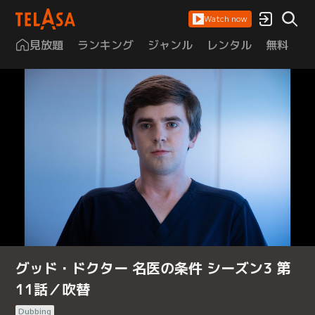
Watch now
見放題
ランキング
ジャンル
レンタル
無料
は
グッド・ドクター 名医の条件 シーズン3 第
11話／吹替
Dubbing