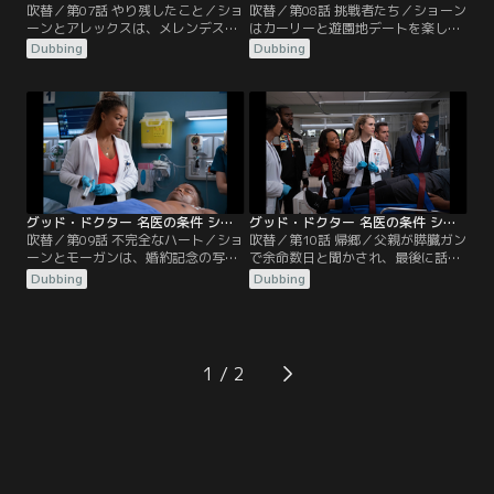
吹替／第07話 やり残したこと／ショ
吹替／第08話 挑戦者たち／ショーン
ーンとアレックスは、メレンデスと
はカーリーと遊園地デートを楽し
共に免疫不全の患者タラを担当す
み、その夜、気分が盛り上がり結ば
Dubbing
Dubbing
る。タラは感染した組織を取り除く
れようとするが一歩手前でショーン
手術を受けるが、再び感染症を起こ
がひるんでしまう。病院ではショー
してしまう。リスクの高い遺伝子治
ンとアレックスは、心臓を患うロザ
療を行うことに尻込みするタラに、
リンドを担当する。彼女は骨髄性白
ショーンは無菌室で孤独に過ごすよ
血病の研究で成果を上げた有名な医
り人と交わって生きるべきだと話
師だったが、研究を貫くために離婚
す。ショーンの説得により治療を受
した夫レオに見守られながら亡くな
けたタラは…。
る…。
グッド・ドクター 名医の条件 シーズン3 第09話／吹替
グッド・ドクター 名医の条件 シーズン3 第10話／吹替
吹替／第09話 不完全なハート／ショ
吹替／第10話 帰郷／父親が膵臓ガン
ーンとモーガンは、婚約記念の写真
で余命数日と聞かされ、最後に話す
撮影中に脳梗塞に似た症状を起こし
べきだとグラスマンに説得されたシ
Dubbing
Dubbing
た25歳のジーニーを診る。腫瘍が見
ョーンは、リアとグラスマンを伴い
つかるが、手術により性交不能にな
シャイアンに帰郷する。父のショー
ることを知ったジーニーは婚約者ト
ンに対する悩みや自己嫌悪を知りつ
ニーのために手術を拒否する。しか
つ、確執にとらわれたまま怒りをぶ
し、トニーは恋人を救うため、セッ
つけ、家を飛び出すショーン。翌
1
クスなしでも大丈夫だとジーニーに
朝、母の思いを受け父を許そうと家
手術を承諾させる。
へ向かうが…。その後、リアは取り
乱すショーンを…。