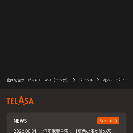
動画配信サービスのTELASA（テラサ）
ジャンル
海外・アジアドラ
NEWS
See all
2026.08.01
浮所飛貴主演！ 【夏色の風が僕の家にやってきた】 本日よりテラサで独占配信スタート！