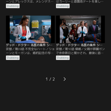
ーンとアレックスは、メレンデスと
はカーリーと遊園地デートを楽し
共に免疫不全の患者タラを担当す
み、その夜、気分が盛り上がり結ば
Dubbing
Dubbing
る。タラは感染した組織を取り除く
れようとするが一歩手前でショーン
手術を受けるが、再び感染症を起こ
がひるんでしまう。病院ではショー
してしまう。リスクの高い遺伝子治
ンとアレックスは、心臓を患うロザ
療を行うことに尻込みするタラに、
リンドを担当する。彼女は骨髄性白
ショーンは無菌室で孤独に過ごすよ
血病の研究で成果を上げた有名な医
り人と交わって生きるべきだと話
師だったが、研究を貫くために離婚
す。ショーンの説得により治療を受
した夫レオに見守られながら亡くな
けたタラは…。
る…。
グッド・ドクター 名医の条件 シーズン3 第09話／吹替
グッド・ドクター 名医の条件 シーズン3 第10話／吹替
吹替／第09話 不完全なハート／ショ
吹替／第10話 帰郷／父親が膵臓ガン
ーンとモーガンは、婚約記念の写真
で余命数日と聞かされ、最後に話す
撮影中に脳梗塞に似た症状を起こし
べきだとグラスマンに説得されたシ
Dubbing
Dubbing
た25歳のジーニーを診る。腫瘍が見
ョーンは、リアとグラスマンを伴い
つかるが、手術により性交不能にな
シャイアンに帰郷する。父のショー
ることを知ったジーニーは婚約者ト
ンに対する悩みや自己嫌悪を知りつ
ニーのために手術を拒否する。しか
つ、確執にとらわれたまま怒りをぶ
し、トニーは恋人を救うため、セッ
つけ、家を飛び出すショーン。翌
1
クスなしでも大丈夫だとジーニーに
朝、母の思いを受け父を許そうと家
手術を承諾させる。
へ向かうが…。その後、リアは取り
乱すショーンを…。