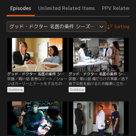
Episodes
Unlimited Related Items
PPV Related I
グッド・ドクター 名医の条件 シーズン3
Sorting
グッド・ドクター 名医の条件 シーズン3 第01話／吹替
グッド・ドクター 名医の条件 シーズン3 第02話／吹替
吹替／第01話 悲惨なデート／ショー
吹替／第02話 傷だらけの英雄／地下
ンはカーリーとデートをするもの
鉄で女性を助けるため痴漢に立ち向
の、予測外のことが次々と起こり、
かい、スケボーで殴られ頬と顎に大
Dubbing
Dubbing
デートを楽しむことができなかっ
ケガを負った青年ジョシュのため、
た。仲間はショーンに愛する相手を
ショーンは前例のない移植手術を思
得ることの価値を伝えるが、割に合
いつき、その手術は見事に成功す
わないと言う。病院にはウェディン
る。クレアは家へ転がり込んできた
グドレス姿のスザンヌが運ばれてく
母ブリーズを歓迎しなかったが、心
るが、あらゆる臓器にガンが転移し
境の変化によりしばらく同居しても
ていることが分かる。メレンデスは
いいとブリーズを受け入れる…。
手術不能と判断するが…。