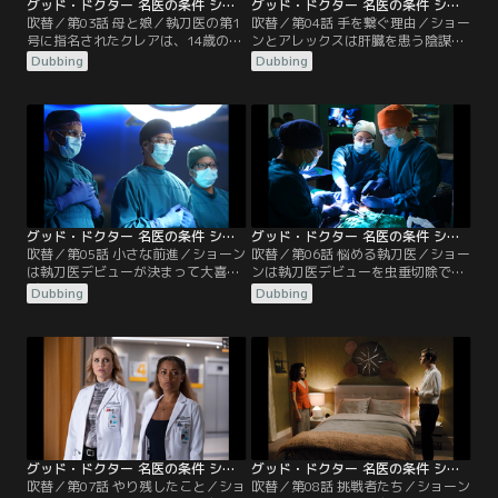
グッド・ドクター 名医の条件 シーズン3 第03話／吹替
グッド・ドクター 名医の条件 シーズン3 第04話／吹替
吹替／第03話 母と娘／執刀医の第1
吹替／第04話 手を繋ぐ理由／ショー
号に指名されたクレアは、14歳のミ
ンとアレックスは肝臓を患う陰謀論
シェルの胆嚢摘出をすることになる
者のスチュワートを担当する。誰か
Dubbing
Dubbing
が、ミシェルの母親の逆鱗に触れ、
に毒を盛られていると主張し、ウソ
突然執刀医を外される。ミシェルか
をつけないショーンだけを信頼する
らの要望とメレンデスのサポートに
スチュワートだったが、ショーンは
よって無事手術を成功させることが
スチュワートが自ら毒となる物を摂
でき、上機嫌のクレアだったが、母
取していたことを探り当てる。一
ブリーズが交通事故を起こしたとい
方、クレアとモーガンは痛みを感じ
う知らせを受け、現場に駆けつけ
ないリリーを担当するが、痛みを感
る…。
じないせいで…。
グッド・ドクター 名医の条件 シーズン3 第05話／吹替
グッド・ドクター 名医の条件 シーズン3 第06話／吹替
吹替／第05話 小さな前進／ショーン
吹替／第06話 悩める執刀医／ショー
は執刀医デビューが決まって大喜
ンは執刀医デビューを虫垂切除でや
び。食道ガンの患者ベスも執刀医シ
り直すことになり、リハーサルを行
Dubbing
Dubbing
ョーンを受け入れるものの、ショー
うが、リハーサル中にホークス看護
ンは手術の途中で「できない」と言
師から言われたカーリーについての
って動揺し、オペ室を飛び出してし
ひと言に動揺してしまう。グラスマ
まう。結局、リムもオペ室に入り、
ンから白衣を着ている時は仕事と私
アンドリュースと共にショーンの指
生活を分けて考えろと助言を受け、
示を受けつつ、複雑な遊離空腸再建
割り切ろうとするショーン。結果、
を成功させる。一方、クレアとモー
手術は成功するが、手術中にホーク
ガンは…。
ス看護師ともめ…。
グッド・ドクター 名医の条件 シーズン3 第07話／吹替
グッド・ドクター 名医の条件 シーズン3 第08話／吹替
吹替／第07話 やり残したこと／ショ
吹替／第08話 挑戦者たち／ショーン