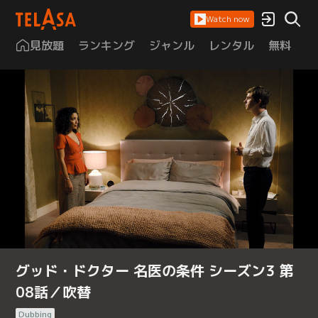
Watch now
見放題
ランキング
ジャンル
レンタル
無料
は
グッド・ドクター 名医の条件 シーズン3 第
08話／吹替
Dubbing