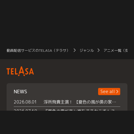
動画配信サービスのTELASA（テラサ）
ジャンル
アニメ一覧（見放
NEWS
See all
2026.08.01
浮所飛貴主演！ 【夏色の風が僕の家にやってきた】 本日よりテラサで独占配信スタート！
2026.07.18
『夏色の雲が恋と嵐をまきおこす』スペシャルメイキング 【Part1】2026年７月18日（土）23時30分～配信スタート！話題のシーンの裏側を大公開！豪華キャスト大集合！ 『武宮家 真夏の家族会議』開催！
2026.07.15
救命医・遥（今田）の《心揺さぶる過去》や、 麻酔科医・権野（船越英一郎）の《謎多きプライベート》など… 《知られざるエピソード》を独占配信！