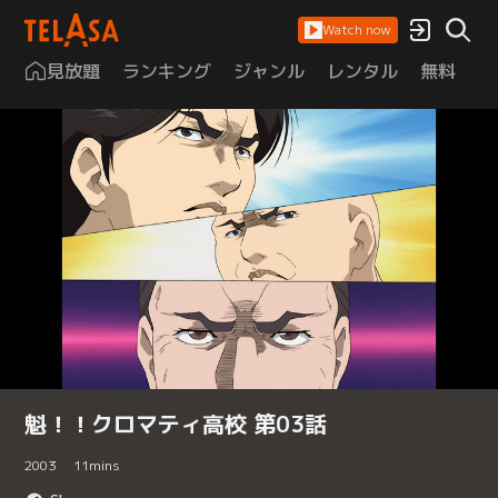
Watch now
見放題
ランキング
ジャンル
レンタル
無料
は
魁！！クロマティ高校 第03話
2003
11
mins