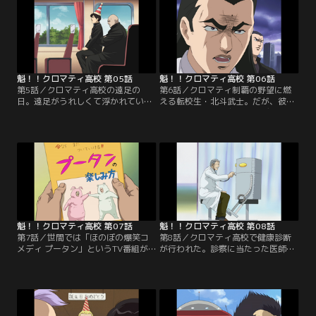
ル】
た…。【提供：バンダイチャンネ
ル】
魁！！クロマティ高校 第05話
魁！！クロマティ高校 第06話
第5話／クロマティ高校の遠足の
第6話／クロマティ制覇の野望に燃
日。遠足がうれしくて浮かれていた
える転校生・北斗武士。だが、彼が
神山は、行きのバスの車内で勢いよ
最初に目にした級友はフレディとゴ
く座席に座った。しかし座った席
リラだった。想像を超える2人の存
は、クロ高を仕切るウラ番の竹之内
在にうろたえる北斗だったが…。
の膝の上だった！【提供：バンダイ
【提供：バンダイチャンネル】
チャンネル】
魁！！クロマティ高校 第07話
魁！！クロマティ高校 第08話
第7話／世間では「ほのぼの爆笑コ
第8話／クロマティ高校で健康診断
メディ プータン」というTV番組が
が行われた。診察に当たった医師は
人気で、神山も楽しみにしている一
クロ高の個性的な生徒たちを前に
人だ。しかし、アジシオ太郎ことデ
少々戸惑ったようだったが、無事に
ストラーデ高校の山口は、この番組
済んだと思った数日後、メカ沢に意
に疑問を抱いていた…。【提供：バ
味深な診断結果が届いた…。【提
ンダイチャンネル】
供：バンダイチャンネル】