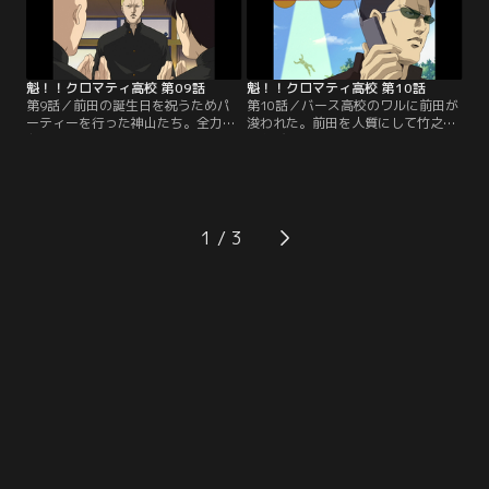
魁！！クロマティ高校 第09話
魁！！クロマティ高校 第10話
第9話／前田の誕生日を祝うためパ
第10話／バース高校のワルに前田が
ーティーを行った神山たち。全力で
浚われた。前田を人質にして竹之内
友達を祝福したことに浮かれるが、
をおびき出すつもりなのだ！そして
当の前田は複雑な気持ちで一杯だっ
バース高校1年を仕切る瀬戸内ジャ
た…。またある日は、メカ沢が弟の
クソンは、No.2の竹城をクロ高に向
メカ沢βを学校に連れてきた。弟の
かわせるのだが、そこで竹城が見た
存在に心を乱されるクロ高メンバー
ものは…。【提供：バンダイチャン
だが…。【提供：バンダイチャンネ
ネル】
1
ル】