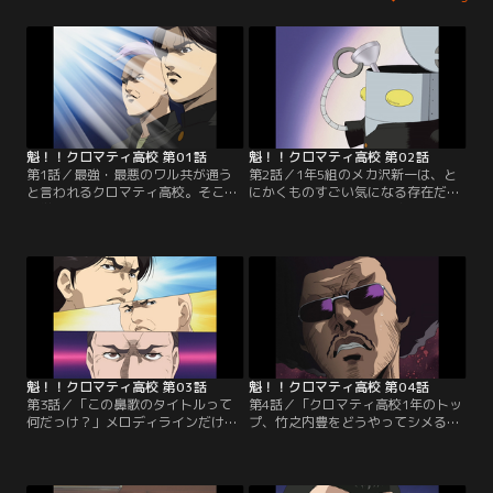
魁！！クロマティ高校 第01話
魁！！クロマティ高校 第02話
第1話／最強・最悪のワル共が通う
第2話／1年5組のメカ沢新一は、と
と言われるクロマティ高校。そこに
にかくものすごい気になる存在だ。
入学してしまったマジメでマトモな
人望も厚く、みんなの兄貴のような
主人公、神山は、何故か「最強のク
漢（おとこ）だが、神山たちはツッ
ラスメイト決定戦」にノミネートさ
コミたくてしょうがないことが一つ
れてしまい…。【提供：バンダイチ
だけあった…。【提供：バンダイチ
ャンネル】
ャンネル】
魁！！クロマティ高校 第03話
魁！！クロマティ高校 第04話
第3話／「この鼻歌のタイトルって
第4話／「クロマティ高校1年のトッ
何だっけ？」メロディラインだけが
プ、竹之内豊をどうやってシメる
分かって、どうしてもタイトルだけ
か？」デストラーデ工業高校の猛者
が思い出せない林田。そんなとき神
どもはアイデアを練っていた。しか
山に会い、タイトルを尋ねるのだ
しデス高トップの山口には、そんな
が…。【提供：バンダイチャンネ
ことより気がかりなことがあっ