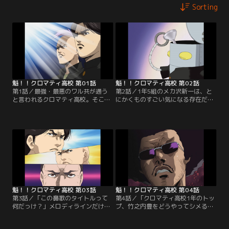
Sorting
魁！！クロマティ高校 第01話
魁！！クロマティ高校 第02話
第1話／最強・最悪のワル共が通う
第2話／1年5組のメカ沢新一は、と
と言われるクロマティ高校。そこに
にかくものすごい気になる存在だ。
入学してしまったマジメでマトモな
人望も厚く、みんなの兄貴のような
主人公、神山は、何故か「最強のク
漢（おとこ）だが、神山たちはツッ
ラスメイト決定戦」にノミネートさ
コミたくてしょうがないことが一つ
れてしまい…。【提供：バンダイチ
だけあった…。【提供：バンダイチ
ャンネル】
ャンネル】
魁！！クロマティ高校 第03話
魁！！クロマティ高校 第04話
第3話／「この鼻歌のタイトルって
第4話／「クロマティ高校1年のトッ
何だっけ？」メロディラインだけが
プ、竹之内豊をどうやってシメる
分かって、どうしてもタイトルだけ
か？」デストラーデ工業高校の猛者
が思い出せない林田。そんなとき神
どもはアイデアを練っていた。しか