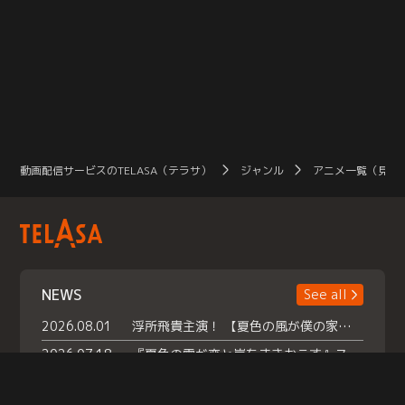
動画配信サービスのTELASA（テラサ）
ジャンル
アニメ一覧（見放
NEWS
See all
2026.08.01
浮所飛貴主演！ 【夏色の風が僕の家にやってきた】 本日よりテラサで独占配信スタート！
2026.07.18
『夏色の雲が恋と嵐をまきおこす』スペシャルメイキング 【Part1】2026年７月18日（土）23時30分～配信スタート！話題のシーンの裏側を大公開！豪華キャスト大集合！ 『武宮家 真夏の家族会議』開催！
2026.07.15
救命医・遥（今田）の《心揺さぶる過去》や、 麻酔科医・権野（船越英一郎）の《謎多きプライベート》など… 《知られざるエピソード》を独占配信！