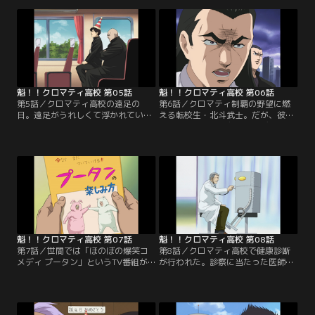
山に会い、タイトルを尋ねるのだ
しデス高トップの山口には、そんな
が…。【提供：バンダイチャンネ
ことより気がかりなことがあっ
ル】
た…。【提供：バンダイチャンネ
ル】
魁！！クロマティ高校 第05話
魁！！クロマティ高校 第06話
第5話／クロマティ高校の遠足の
第6話／クロマティ制覇の野望に燃
日。遠足がうれしくて浮かれていた
える転校生・北斗武士。だが、彼が
神山は、行きのバスの車内で勢いよ
最初に目にした級友はフレディとゴ
く座席に座った。しかし座った席
リラだった。想像を超える2人の存
は、クロ高を仕切るウラ番の竹之内
在にうろたえる北斗だったが…。
の膝の上だった！【提供：バンダイ
【提供：バンダイチャンネル】
チャンネル】
魁！！クロマティ高校 第07話
魁！！クロマティ高校 第08話
第7話／世間では「ほのぼの爆笑コ
第8話／クロマティ高校で健康診断
メディ プータン」というTV番組が
が行われた。診察に当たった医師は
人気で、神山も楽しみにしている一
クロ高の個性的な生徒たちを前に
人だ。しかし、アジシオ太郎ことデ
少々戸惑ったようだったが、無事に
ストラーデ高校の山口は、この番組
済んだと思った数日後、メカ沢に意
に疑問を抱いていた…。【提供：バ
味深な診断結果が届いた…。【提