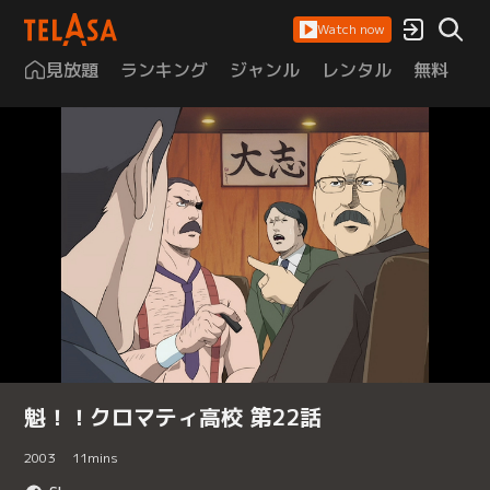
Watch now
見放題
ランキング
ジャンル
レンタル
無料
は
魁！！クロマティ高校 第22話
2003
11
mins