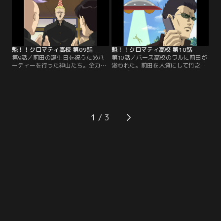
ンダイチャンネル】
供：バンダイチャンネル】
魁！！クロマティ高校 第09話
魁！！クロマティ高校 第10話
第9話／前田の誕生日を祝うためパ
第10話／バース高校のワルに前田が
ーティーを行った神山たち。全力で
浚われた。前田を人質にして竹之内
友達を祝福したことに浮かれるが、
をおびき出すつもりなのだ！そして
当の前田は複雑な気持ちで一杯だっ
バース高校1年を仕切る瀬戸内ジャ
た…。またある日は、メカ沢が弟の
クソンは、No.2の竹城をクロ高に向
メカ沢βを学校に連れてきた。弟の
かわせるのだが、そこで竹城が見た
存在に心を乱されるクロ高メンバー
ものは…。【提供：バンダイチャン
だが…。【提供：バンダイチャンネ
ネル】
1
ル】