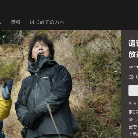
ル
無料
はじめての方へ
遺
放
Aire
Are
第0
楽し
屋で
で男