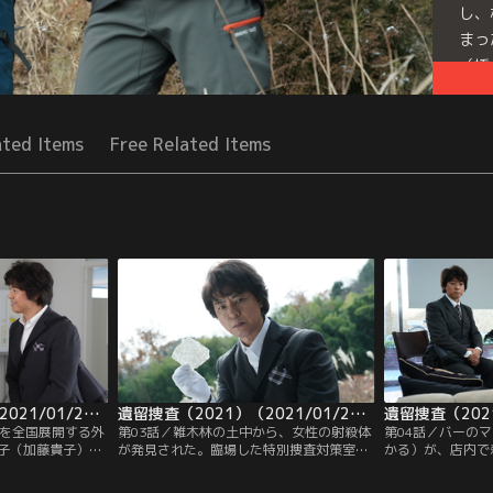
し、
まっ
（橋
Mor
Seri
ated Items
Free Related Items
遺留捜査（2021）（2021/01/21放送分）第02話
遺留捜査（2021）（2021/01/28放送分）第03話
ンを全国展開する外
第03話／雑木林の土中から、女性の射殺体
第04話／バーの
子（加藤貴子）
が発見された。臨場した特別捜査対策室の
かる）が、店内で
で頭から血を流し
リーダー・佐倉路花（戸田恵子）は、遺体
った。前日の閉店
った。臨場した糸
の顔を見て驚く。殺され、埋められていた
うだったが、臨場