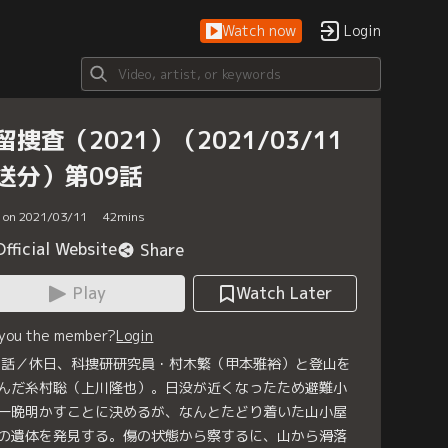
Watch now
Login
留捜査（2021）（2021/03/11
送分）第09話
d on 2021/03/11
42
mins
Official Website
Share
Play
Watch Later
 you the member?
Login
9話／休日、科捜研研究員・村木繁（甲本雅裕）と登山を
んだ糸村聡（上川隆也）。日没が近くなったため避難小
一晩明かすことに決めるが、なんとたどり着いた山小屋
の遺体を発見する。傷の状態から察するに、山から滑落