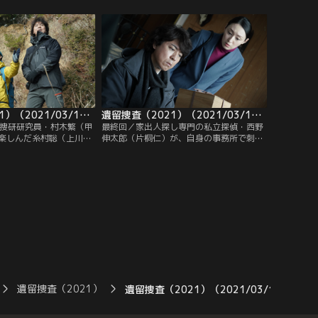
銀のマドラーを握りしめ
切り抜いた文字で「“京都名所マラソン”を
く。先端が小さなスプー
中止しろ。中止しなければ多くの人間が死
側は鉛筆の芯のように尖
ぬことになる」と記されていた。
わった形のマドラーだっ
遺留捜査（2021）（2021/03/11放送分）第09話
遺留捜査（2021）（2021/03/18放送分）第10話（最終話）
科捜研研究員・村木繁（甲
最終回／家出人探し専門の私立探偵・西野
楽しんだ糸村聡（上川隆
伸太郎（片桐仁）が、自身の事務所で刺殺
なったため避難小屋で一
されているのが見つかった。臨場した糸村
めるが、なんとたどり着
聡（上川隆也）は、サイドボードにあった
遺体を発見する。傷の状
花瓶の中から思いもよらぬものを発見して
山から滑落し、なんとか
驚愕する。糸村が見つけたのは、なんと人
どり着いたものの力尽き
間の頭蓋骨の一部--。さらに驚いたのは、
。所持品から、身元は貿
それが約200年前のものだという事実！
川彰（橋本淳）と判明。
遺留捜査（2021）
遺留捜査（2021）（2021/03/11放送分