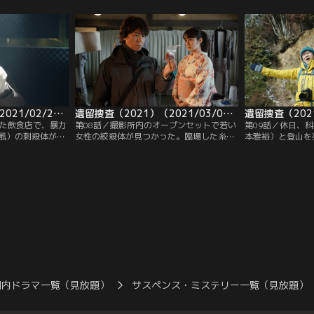
害者のバッグの中
のは、路花の亡き友人・前園慶介（東根作
は被害者が古びた
あるのを発見。美
寿英）の妹で、元警察官の由紀（黒川智
ていることに気づ
ないため、なぜパ
花）だったのだ。一方、糸村聡（上川隆
ン状で、その反対
のだろうか…。
也）は、遺体のポケットの中からハンカチ
っている、少々変
に包まれた、厚手の紙を発見する。
た。
遺留捜査（2021）（2021/02/25放送分）第07話
遺留捜査（2021）（2021/03/04放送分）第08話
した飲食店で、暴力
第08話／撮影所内のオープンセットで若い
第09話／休日、
風）の刺殺体が見
女性の絞殺体が見つかった。臨場した糸村
本雅裕）と登山を
田英二（増田修一
聡（上川隆也）は、被害者が所持していた
也）。日没が近く
を訪れたところ、
お手玉を発見。シャンシャンと澄んだ音が
晩明かすことに決
臨場した糸村聡
鳴る、その赤いお手玉に興味をそそられ
いた山小屋で男の
2つに割れたクル
る。事件発生時、撮影所では人気アクショ
態から察するに、
哲もなく、しかも
ン時代劇シリーズの最新作を撮影中で、主
懸命に小屋までた
幹部がなぜ持ち歩
演女優・大峰恵（高梨臨）が遺体を発見し
てしまったようだ
く。
たという。
易会社の社員・瀬
国内ドラマ一覧（見放題）
サスペンス・ミステリー一覧（見放題）