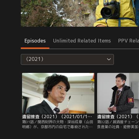
Episodes
Unlimited Related Items
PPV Rel
（2021）
遺留捜査（2021）（2021/01/14放送分）第01話
第01話／関西財界の大物・深谷成章（山田
第02話／居酒屋チェー
明郷）が、京都市内の自宅で毒殺された。
食産業の社員・姫野美那
発見時、邸宅にいたのは、成章の妻・美幸
が、自社のキッチン工房
（福井裕子）、百貨店の社長を務める長
て死んでいるのが見つか