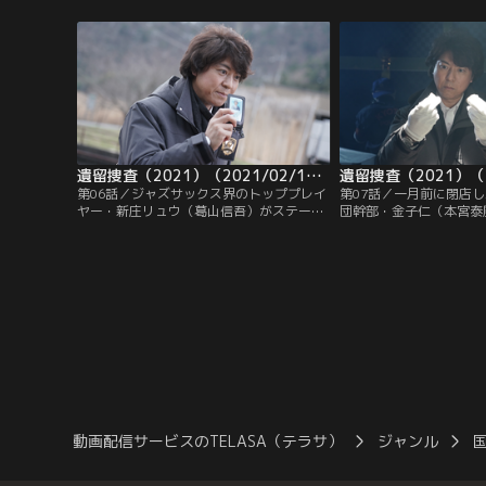
男・尚一（草野イニ）、フィットネスクラ
村聡（上川隆也）は、被
ブを経営する長女・佳菜子（山田キヌ
に古びたパペット人形が
ヲ）、画廊を営む次男・俊介（永野宗
那子は独身で子どももい
典）、それに、メイドの奥田彩月（中山
ペットを持ち歩いていた
忍）と美川依子（吉川依吹）。
遺留捜査（2021）（2021/02/18放送分）第06話
第06話／ジャズサックス界のトッププレイ
第07話／一月前に閉店
ヤー・新庄リュウ（葛山信吾）がステージ
団幹部・金子仁（本宮泰
で演奏中、突如、苦悶し絶命する事件が起
つかった。元店長の久保
きた。死因は毒物による中毒死と判明する
朗）が備品整理のため店
が、どこに毒が仕込まれていたのかすぐに
遺体を発見したという。
は特定できず、鑑定の結果待ちの状況だっ
（上川隆也）は、現場で
た。そんな中、糸村聡（上川隆也）は遺体
ミ大の石を発見。何の変
のポケットから、小さなケースに入った人
2つに割れた石を暴力団
差し指大の薄い板を4枚見つける。
いていたのか、疑問を抱
動画配信サービスのTELASA（テラサ）
ジャンル