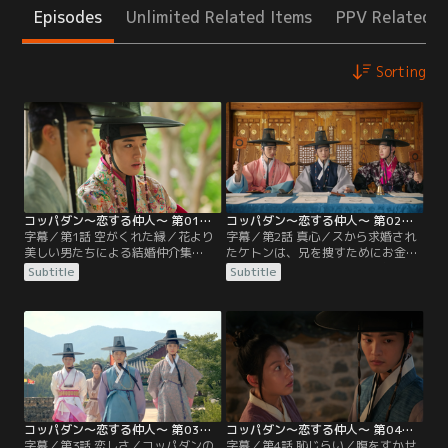
Episodes
Unlimited Related Items
PPV Related I
Sorting
コッパダン～恋する仲人～ 第01話／字幕
コッパダン～恋する仲人～ 第02話／字幕
字幕／第1話 空がくれた縁／花より
字幕／第2話 真心／スから求婚され
美しい男たちによる結婚仲介集
たケトンは、兄を捜すためにお金を
団“コッパダン”。コッパダンはオ大
使い果たしてしまい、結婚は無理だ
Subtitle
Subtitle
監の娘の結婚の仲介を依頼される
と断る。しかしスは、ケトンの荷も
が、そこで何も知らないケトンとも
一緒に背負っていくと言う。スの優
めてしまうことに。一方、鍛冶職人
しい言葉を聞きケトンは結婚を決め
のキム・スはケトンとの結婚の仲介
る。婚礼の準備が滞りなく行われる
をコッパダンのマ・フンに依頼する
中、スは母のかんざしを家に置き忘
が、何度も断られてしまう。そんな
れたことに気付く。急いで取りに戻
中、コッパダンはケトンが広めたう
るのだが、そこで何者かに襲われ連
わさのせいで…。
れていかれる。
コッパダン～恋する仲人～ 第03話／字幕
コッパダン～恋する仲人～ 第04話／字幕
字幕／第3話 恋しさ／コッパダンの
字幕／第4話 恥じらい／腹をすかせ