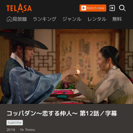
Watch now
見放題
ランキング
ジャンル
レンタル
無料
は
コッパダン～恋する仲人～ 第12話／字幕
Subtitle
2019
1
h
7
mins