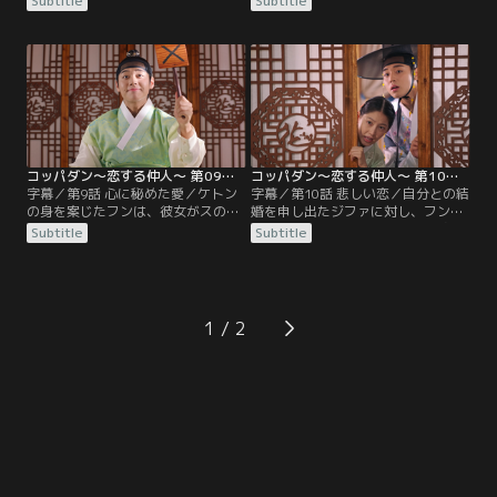
Subtitle
Subtitle
騒ぐ。捕卒からその話を告げられた
法を見つけて必ず迎えに来るから結
フンは、ならず者に会いに監獄へ行
婚しようとスは言う。ケトンはジフ
く。そこには逃げる捕卒の影があ
ァのもとでひどい扱いを受けている
り、ならず者は首をつられて死にか
兄を連れてくるため、両班の令嬢に
けていた。“きつねの捕卒”という言
なろうと決心した。その事実を知ら
葉を最後に、ならず者は息を引き取
ないフンは、両班になったスと結婚
る。他殺だというフンの話は聞き入
するためケトンは令嬢になりたいの
れられず…。
だと誤解する。
コッパダン～恋する仲人～ 第09話／字幕
コッパダン～恋する仲人～ 第10話／字幕
字幕／第9話 心に秘めた愛／ケトン
字幕／第10話 悲しい恋／自分との結
の身を案じたフンは、彼女がスのそ
婚を申し出たジファに対し、フンは
ばにいたほうが安全だと考え2人の
その結婚を承諾する。ただし媒婆の
Subtitle
Subtitle
結婚を再び進めることにする。王の
仕事を続けながら借金を返すだけで
スと結婚するためにはケトンを両班
なく、マ家の援助も受けられないの
の令嬢にしなくてはならない。図ら
で経済的に厳しい環境であることを
ずもケトンは望んでいた令嬢になる
ほのめかす。それを聞いたジファは
ための教育を受け始める。ジョンス
遠回しの断りの言葉として受け止め
1
クの娘ファジョンには結婚を約束し
る。一方、烈女を表彰するために直
た相手がいた。自分が烈女として認
接出向くようにという王命によ
められれば…。
り…。