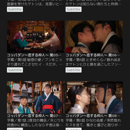
面接を受けたケトンは、見習いとし
たケトンは知らない男たちと仲良く
て働くことになる。マ・フンはケト
なり、ごちそうしてもらうことに。
Subtitle
Subtitle
ンに、共にイ・スを捜すことを約束
そこにケトンを心配して捜しに来た
する。そのころ王宮を抜け出した
フンが現れる。ケトンが危ない男た
イ・スは、ケトンに会うことができ
ちに囲まれていると勘違いしたフン
ず途方に暮れていた。一方、客足の
は、自分を夫だと言う。結局ケトン
減ったコッパダンに縁組みの依頼が
を連れて帰りながら、自分のそばに
舞い込むが、フンのやり方にケトン
いろと言うのだった。一方、科挙に
は納得がいかない。
首席で合格したイ・ヒョンギュの縁
談を任されたコッパダン。
コッパダン～恋する仲人～ 第05話／字幕
コッパダン～恋する仲人～ 第06話／字幕
字幕／第5話 秘密の愛／フンをこっ
字幕／第6話 ときめく心／眠れぬま
そり連れてこさせたイ・スだが、頭
まケトンとひと晩を過ごしたフン。
の良いフンには自分が王であること
翌朝、矢じりを売ったならず者の手
Subtitle
Subtitle
を見抜かれてしまう。ケトンをそば
下がねずみ取りに引っ掛かっている
に連れてきたいとフンに言うが、フ
のを見て、親分の居場所を教えない
ンは冷たくケトンのことを忘れろと
と毒が回って死んでしまうと脅し、
言い放つ。フンにケトンを守ってほ
聞き出すことに成功する。ならず者
しいと頼むイ・ス。一方、ジヨンと
と会い、矢じりを誰に売ったのか聞
の結婚を決心したヒョンギュは、母
き出そうとしたフンだが、口を割ら
親に彼女との結婚を認めてほしいと
ないままならず者は捕まってしま
頼むが、母親は納得しない。
う。
コッパダン～恋する仲人～ 第07話／字幕
コッパダン～恋する仲人～ 第08話／字幕
字幕／第7話 2度目の機会／矢じりを
字幕／第8話 かなわぬ愛／突然現れ
何者かに横流ししたならず者は身の
たスを見て、驚きと喜びと怒りが入
危険を感じ、フンを呼んでほしいと
り交じった複雑な感情のケトン。方