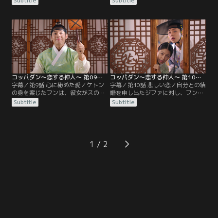
Subtitle
Subtitle
騒ぐ。捕卒からその話を告げられた
法を見つけて必ず迎えに来るから結
フンは、ならず者に会いに監獄へ行
婚しようとスは言う。ケトンはジフ
く。そこには逃げる捕卒の影があ
ァのもとでひどい扱いを受けている
り、ならず者は首をつられて死にか
兄を連れてくるため、両班の令嬢に
けていた。“きつねの捕卒”という言
なろうと決心した。その事実を知ら
葉を最後に、ならず者は息を引き取
ないフンは、両班になったスと結婚
る。他殺だというフンの話は聞き入
するためケトンは令嬢になりたいの
れられず…。
だと誤解する。
コッパダン～恋する仲人～ 第09話／字幕
コッパダン～恋する仲人～ 第10話／字幕
字幕／第9話 心に秘めた愛／ケトン
字幕／第10話 悲しい恋／自分との結
の身を案じたフンは、彼女がスのそ
婚を申し出たジファに対し、フンは
ばにいたほうが安全だと考え2人の
その結婚を承諾する。ただし媒婆の
Subtitle
Subtitle
結婚を再び進めることにする。王の
仕事を続けながら借金を返すだけで
スと結婚するためにはケトンを両班
なく、マ家の援助も受けられないの
の令嬢にしなくてはならない。図ら
で経済的に厳しい環境であることを
ずもケトンは望んでいた令嬢になる
ほのめかす。それを聞いたジファは
ための教育を受け始める。ジョンス
遠回しの断りの言葉として受け止め
1
クの娘ファジョンには結婚を約束し
る。一方、烈女を表彰するために直
た相手がいた。自分が烈女として認
接出向くようにという王命によ
められれば…。
り…。