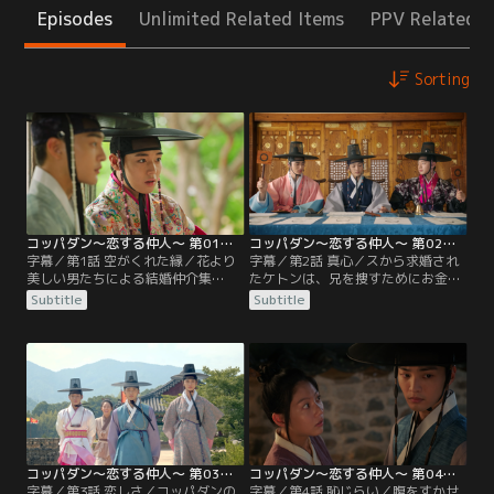
Episodes
Unlimited Related Items
PPV Related I
Sorting
コッパダン～恋する仲人～ 第01話／字幕
コッパダン～恋する仲人～ 第02話／字幕
字幕／第1話 空がくれた縁／花より
字幕／第2話 真心／スから求婚され
美しい男たちによる結婚仲介集
たケトンは、兄を捜すためにお金を
団“コッパダン”。コッパダンはオ大
使い果たしてしまい、結婚は無理だ
Subtitle
Subtitle
監の娘の結婚の仲介を依頼される
と断る。しかしスは、ケトンの荷も
が、そこで何も知らないケトンとも
一緒に背負っていくと言う。スの優
めてしまうことに。一方、鍛冶職人
しい言葉を聞きケトンは結婚を決め
のキム・スはケトンとの結婚の仲介
る。婚礼の準備が滞りなく行われる
をコッパダンのマ・フンに依頼する
中、スは母のかんざしを家に置き忘
が、何度も断られてしまう。そんな
れたことに気付く。急いで取りに戻
中、コッパダンはケトンが広めたう
るのだが、そこで何者かに襲われ連
わさのせいで…。
れていかれる。
コッパダン～恋する仲人～ 第03話／字幕
コッパダン～恋する仲人～ 第04話／字幕
字幕／第3話 恋しさ／コッパダンの
字幕／第4話 恥じらい／腹をすかせ