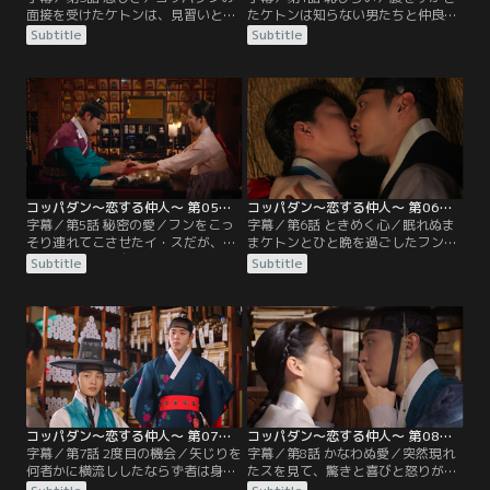
面接を受けたケトンは、見習いとし
たケトンは知らない男たちと仲良く
て働くことになる。マ・フンはケト
なり、ごちそうしてもらうことに。
Subtitle
Subtitle
ンに、共にイ・スを捜すことを約束
そこにケトンを心配して捜しに来た
する。そのころ王宮を抜け出した
フンが現れる。ケトンが危ない男た
イ・スは、ケトンに会うことができ
ちに囲まれていると勘違いしたフン
ず途方に暮れていた。一方、客足の
は、自分を夫だと言う。結局ケトン
減ったコッパダンに縁組みの依頼が
を連れて帰りながら、自分のそばに
舞い込むが、フンのやり方にケトン
いろと言うのだった。一方、科挙に
は納得がいかない。
首席で合格したイ・ヒョンギュの縁
談を任されたコッパダン。
コッパダン～恋する仲人～ 第05話／字幕
コッパダン～恋する仲人～ 第06話／字幕
字幕／第5話 秘密の愛／フンをこっ
字幕／第6話 ときめく心／眠れぬま
そり連れてこさせたイ・スだが、頭
まケトンとひと晩を過ごしたフン。
の良いフンには自分が王であること
翌朝、矢じりを売ったならず者の手
Subtitle
Subtitle
を見抜かれてしまう。ケトンをそば
下がねずみ取りに引っ掛かっている
に連れてきたいとフンに言うが、フ
のを見て、親分の居場所を教えない
ンは冷たくケトンのことを忘れろと
と毒が回って死んでしまうと脅し、
言い放つ。フンにケトンを守ってほ
聞き出すことに成功する。ならず者
しいと頼むイ・ス。一方、ジヨンと
と会い、矢じりを誰に売ったのか聞
の結婚を決心したヒョンギュは、母
き出そうとしたフンだが、口を割ら
親に彼女との結婚を認めてほしいと
ないままならず者は捕まってしま
頼むが、母親は納得しない。
う。
コッパダン～恋する仲人～ 第07話／字幕
コッパダン～恋する仲人～ 第08話／字幕
字幕／第7話 2度目の機会／矢じりを
字幕／第8話 かなわぬ愛／突然現れ
何者かに横流ししたならず者は身の
たスを見て、驚きと喜びと怒りが入
危険を感じ、フンを呼んでほしいと
り交じった複雑な感情のケトン。方