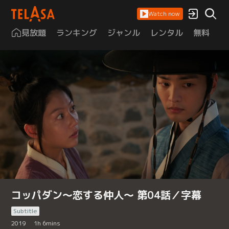
Watch now
見放題
ランキング
ジャンル
レンタル
無料
は
コッパダン～恋する仲人～ 第04話／字幕
Subtitle
2019
1
h
6
mins