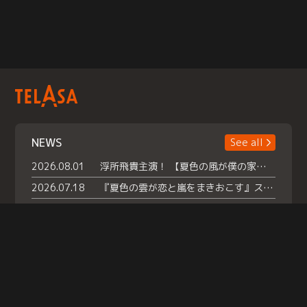
NEWS
See all
2026.08.01
浮所飛貴主演！ 【夏色の風が僕の家にやってきた】 本日よりテラサで独占配信スタート！
2026.07.18
『夏色の雲が恋と嵐をまきおこす』スペシャルメイキング 【Part1】2026年７月18日（土）23時30分～配信スタート！話題のシーンの裏側を大公開！豪華キャスト大集合！ 『武宮家 真夏の家族会議』開催！
2026.07.15
救命医・遥（今田）の《心揺さぶる過去》や、 麻酔科医・権野（船越英一郎）の《謎多きプライベート》など… 《知られざるエピソード》を独占配信！