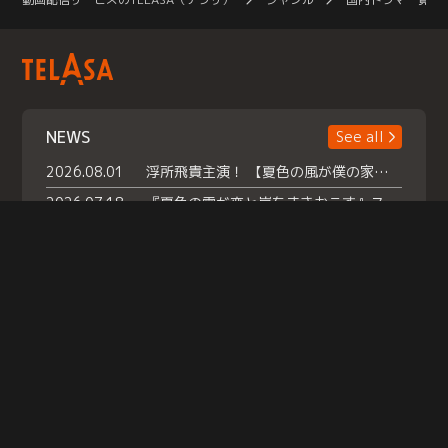
NEWS
See all
2026.08.01
浮所飛貴主演！ 【夏色の風が僕の家にやってきた】 本日よりテラサで独占配信スタート！
2026.07.18
『夏色の雲が恋と嵐をまきおこす』スペシャルメイキング 【Part1】2026年７月18日（土）23時30分～配信スタート！話題のシーンの裏側を大公開！豪華キャスト大集合！ 『武宮家 真夏の家族会議』開催！
2026.07.15
救命医・遥（今田）の《心揺さぶる過去》や、 麻酔科医・権野（船越英一郎）の《謎多きプライベート》など… 《知られざるエピソード》を独占配信！
Help
|
Company Profile
|
Act on Specified Commercial Transactions
|