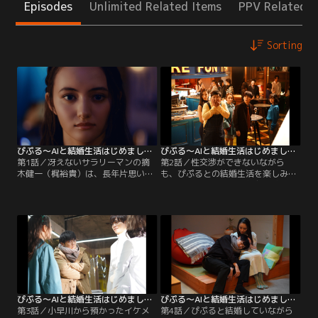
Episodes
Unlimited Related Items
PPV Related I
Sorting
ぴぷる～AIと結婚生活はじめました～ 第01話
ぴぷる～AIと結婚生活はじめました～ 第02話
第1話／冴えないサラリーマンの摘
第2話／性交渉ができないながら
木健一（梶裕貴）は、長年片思いを
も、ぴぷるとの結婚生活を楽しみは
していた憧れの会社の先輩・吉野凛
じめる摘木だったが、親友・詫間秀
子（臼田あさ美）とのデートに失
介（山田悠介）の幼馴染で、営業先
敗。そのショックから、勢いで性交
の医師である夙川泰成（忍成修吾）
渉機能搭載の美少女AIを購入。妻と
からは「AIと結婚するような人は信
して迎え入れ、ぴぷる（アヤカ・ウ
用できない」と言われ営業成績は
ィルソン）と名付ける。しかし、な
散々。そんな中、オタク友達・佐伯
ぜか結婚初夜の夜の営みを拒絶され
数男（加治将樹）に連れられて行っ
てしまった摘木は、ぴぷるの開発責
たAIラバーズの集いで、AI会社社
任者…。
長…。
ぴぷる～AIと結婚生活はじめました～ 第03話
ぴぷる～AIと結婚生活はじめました～ 第04話
第3話／小早川から預かったイケメ
第4話／ぴぷると結婚していながら