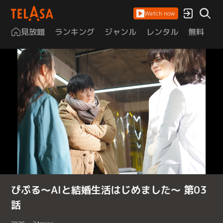
Watch now
見放題
ランキング
ジャンル
レンタル
無料
は
ぴぷる～AIと結婚生活はじめました～ 第03
話