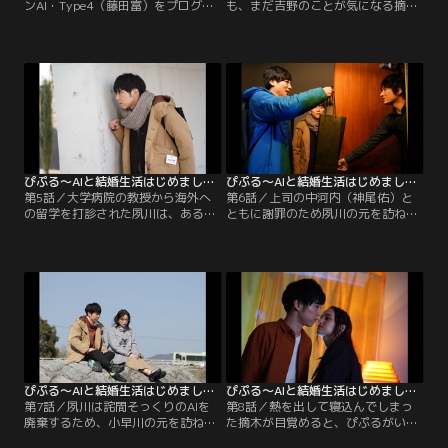
ンAI・Type4（藤田富）をプログラ
も、まだ吉野のことが気になる摘木
ムすることになった摘木、ぴぷる、
だったが、営業中に夙川と口論にな
深山の3人は、「モテる人」を探し
り、病院を出禁になってしまう。居
にマッチングパーティーに参加。モ
酒屋で宅間に関係修復の相談をして
テ男・重田紘（岩井拳士朗）や、パ
いると、宅間に呼び出された夙川も
ーティ運営者・伊東美優（長内映里
合流。酔いが進むにつれ、関係性は
香）らにモテる秘訣を取材し、
さらにこじれてしまう。一方、深山
Type4のプログラミングを完了させ
はAI飲食店のマネージャー・牧瀬リ
る。果たして「AIクラッシャー」と
カ（清水葉月）とまさかの恋バナを
も呼ばれる…。
する中で…。
ぴぷる～AIと結婚生活はじめました～ 第05話
ぴぷる～AIと結婚生活はじめました～ 第06話
第5話／大学病院の教授から海外へ
第6話／上司の中河内（神尾佑）と
の留学を打診された夙川は、ある想
ともに謝罪のため夙川の元を訪ねた
いから返答できずにいた。そんな
摘木は、詫間そっくりのAIが夙川と
中、突然、妻に家を閉め出された詫
話しているところを目撃。深山と小
間が夙川の家に泊まりにくることに
早川に相談したところ、特定の人間
なる。親身に詫間の悩みを聞く夙川
をコピーしたAIは違法であると告げ
だったが持病が発症して…！更に、
られる。後日、詫間と酒を飲んでい
摘木と深山は、偶然、夙川の秘密に
た摘木は、詫間の提案により、サプ
触れることになる。
ライズで夙川の誕生日を祝いに行く
ことになるのだが…！
ぴぷる～AIと結婚生活はじめました～ 第07話
ぴぷる～AIと結婚生活はじめました～ 第08話（最終話）
第7話／夙川は詫間そっくりのAIを
第8話／熱を出して寝込んでしまっ
廃棄するため、小早川の元を訪ね
た摘木が目覚めると、ぴぷるがいな
る。一方、ぴぷるの機能を通して、
いことに気が付く。どういうわけ