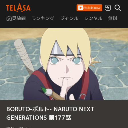
Watch now
見放題
ランキング
ジャンル
レンタル
無料
は
BORUTO-ボルト- NARUTO NEXT
GENERATIONS 第177話