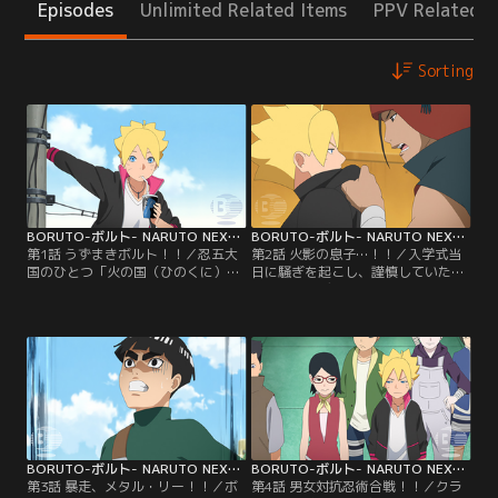
Episodes
Unlimited Related Items
PPV Related I
Sorting
BORUTO-ボルト- NARUTO NEXT GENERATIONS 第001話
BORUTO-ボルト- NARUTO NEXT GENERATIONS 第002話
第1話 うずまきボルト！！／忍五大
第2話 火影の息子…！！／入学式当
国のひとつ「火の国（ひのくに）」
日に騒ぎを起こし、謹慎していたボ
にある「木ノ葉隠れ（このはがく
ルトがアカデミーに初登校した。だ
れ）の里」--この里に住むうずまき
が、里の英雄と名高い七代目火影の
ボルトは、里長である七代目火影
息子でありながら、いきなり謹慎処
（ほかげ）・うずまきナルトを父に
分を受けたボルトにクラスメイトの
持つ少年だ。ある日ボルトは、不良
目は冷たい。そんな中ボルトはクラ
たちに絡まれていた少年・雷門デン
スメイトのひとり、結乃（ゆいの）
キを助ける。力も気も弱いデンキ
イワベエにケンカを売られる。イワ
は、不良たちばかりか自分の父親に
ベエは優れた戦闘センスを持ちなが
反発することもできないでいた…。
ら、素行の悪さが原因で…。【提
【提供：バンダイチャンネル】
供：バンダイチャンネル】
BORUTO-ボルト- NARUTO NEXT GENERATIONS 第003話
BORUTO-ボルト- NARUTO NEXT GENERATIONS 第004話
第3話 暴走、メタル・リー！！／ボ
第4話 男女対抗忍術合戦！！／クラ