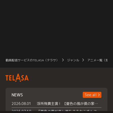
動画配信サービスのTELASA（テラサ）
ジャンル
アニメ一覧（見放
NEWS
See all
2026.08.01
浮所飛貴主演！ 【夏色の風が僕の家にやってきた】 本日よりテラサで独占配信スタート！
2026.07.18
『夏色の雲が恋と嵐をまきおこす』スペシャルメイキング 【Part1】2026年７月18日（土）23時30分～配信スタート！話題のシーンの裏側を大公開！豪華キャスト大集合！ 『武宮家 真夏の家族会議』開催！