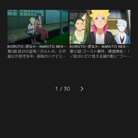
ウは、この気味の悪い相手を捕まえ
アカデミーの周辺だけで起こってい
てやろうと息巻く。そしてついに犯
た異変が、徐々に里中に広がり始め
人・隠蓑（かくれみの）マギレを捕
ていた--。そんなある晩ボルトは、
まえることに成功。だがマギレは、
謎の人物から不思議な瞳術（どうじ
実はチョウチョウのクラスの委員
ゅつ）を与えられる夢を見る。それ
長・筧（かけい）スミレのことが好
により、母・ヒナタの家系、日向
きでずっと彼女を見ていたのだっ
（ひゅうが）一族特有の能力であ
た…。【提供：バンダイチャンネ
る…。【提供：バンダイチャンネ
ル】
ル】
BORUTO-ボルト- NARUTO NEXT GENERATIONS 第009話
BORUTO-ボルト- NARUTO NEXT GENERATIONS 第010話
第9話 自分の証明／ボルトが、父や
第10話 ゴースト事件、捜査開始！！
祖父が見守る中、叔母のハナビと手
／自分にだけ見える謎の影に“ゴー
合わせすることになった。父に認め
スト”と名づけたボルトは、仲のよ
てもらうため果敢に戦うボルト。だ
いシカダイやミツキと協力して“ゴ
が、どんなにがんばっても白眼を発
ースト事件”を解決しようと張り切
動させることができず、覚醒した形
る。そんなボルトを陰ながら応援し
跡もないことがわかる。これまで見
ようと、シノが授業の一環として各
えていた歪んだチャクラのような影
自興味のある職場を見学するよう指
1
はすべて錯覚だったのではないかと
示。ボルトは、シカダイ、ミツキと
思い始めたボルトは、認めてもらう
ともに郵便配達員の仕事を間近で見
どころか、ウソをついたと…。【提
学しながら里中…。【提供：バンダ
供：バンダイチャンネル】
イチャンネル】