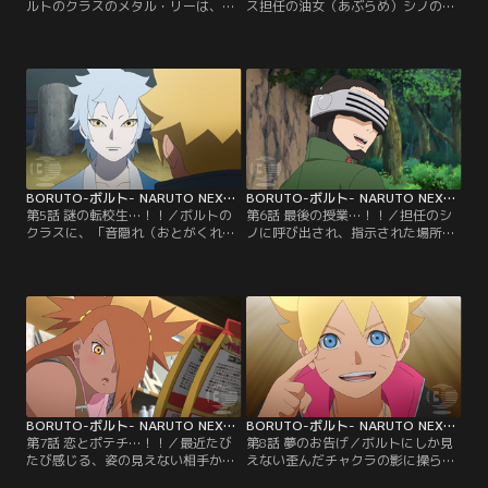
ルトのクラスのメタル・リーは、と
ス担任の油女（あぶらめ）シノの提
ても努力家で優れた体術の使い手。
案で、男女のチームに分かれて屋上
だが緊張しやすい性格で、誰かに注
に設置されたフラッグを奪い合うこ
目されたりすると途端に実力を発揮
とになるボルトたち。早速、屋上に
できなくなる。そんなメタルにある
向かうボルトたち男子チームだが、
日クラスメイトの奈良（なら）シカ
途中に仕掛けられたトラップや、う
ダイが心無い一言を言ってしまう。
ちはサラダ、秋道（あきみち）チョ
悪気はなかったシカダイだが、翌
ウチョウを中心とした女子チームに
日、怒ったメタルがシカダイに戦い
行く手を阻まれ大苦戦する…。【提
を仕掛け…。【提供：バンダイチャ
供：バンダイチャンネル】
ンネル】
BORUTO-ボルト- NARUTO NEXT GENERATIONS 第005話
BORUTO-ボルト- NARUTO NEXT GENERATIONS 第006話
第5話 謎の転校生…！！／ボルトの
第6話 最後の授業…！！／担任のシ
クラスに、「音隠れ（おとがくれ）
ノに呼び出され、指示された場所ま
の里」から転入生がやってきた。ミ
でやってきたボルト、シカダイ、ミ
ツキという名のこの少年は、組み手
ツキ。いつもと様子の違うクラス担
の授業でイワベエを圧倒したり、難
任をいぶかしむボルトたちだが、そ
しい問題をあっさり解いたりとただ
んな三人に突然シノが襲い掛かる！
ならぬ才能を見せる。しかしミツキ
蟲（むし）を使った術を得意とする
は何を考えているのかわからないと
油女一族のシノは、「奇壊蟲（きか
ころがありボルトたちを困惑させて
いちゅう）」を放ち容赦ない攻撃を
ゆく。そんな中、校舎の修復工事を
仕掛けてくる…。【提供：バンダイ
していたひとりが急に…。【提供：
チャンネル】
バンダイチャンネル】
BORUTO-ボルト- NARUTO NEXT GENERATIONS 第007話
BORUTO-ボルト- NARUTO NEXT GENERATIONS 第008話
第7話 恋とポテチ…！！／最近たび
第8話 夢のお告げ／ボルトにしか見
たび感じる、姿の見えない相手から
えない歪んだチャクラの影に操ら
の熱視線に怯える（？）チョウチョ
れ、急に暴れ出した人々--はじめは