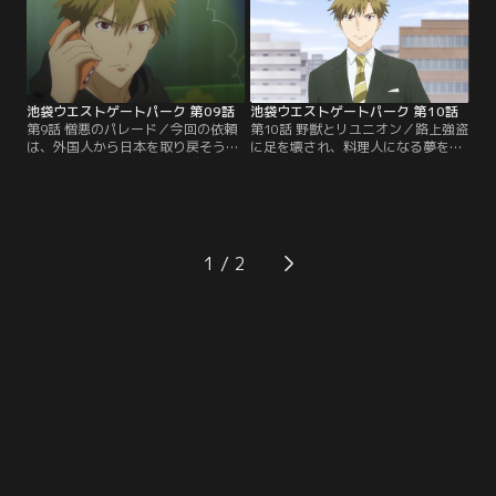
けてしまう。
誹謗中傷を受けていた。
池袋ウエストゲートパーク 第09話
池袋ウエストゲートパーク 第10話
第9話 憎悪のパレード／今回の依頼
第10話 野獣とリユニオン／路上強盗
は、外国人から日本を取り戻そうと
に足を壊され、料理人になる夢を奪
主張する団体「外排会」のデモを守
われた兄の復讐を誓った妹のチヒロ
ること。彼らの活動を認めない「へ
は、少年院から出て普通の生活を送
民会」が依頼主で、過激な仲間が力
る犯人を恨み、同じ目にあわせてほ
づくで相手に攻撃するのを防いでほ
しいとマコトに依頼する。マコトは
しいという。不本意な依頼に気乗り
調査をする中で、犯人の意外な事実
しないマコトだったが、思わぬとこ
に直面する。
1
ろから大きな事件に発展してしま
う。