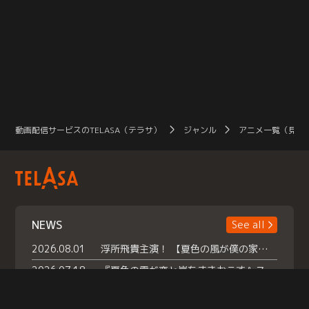
動画配信サービスのTELASA（テラサ）
ジャンル
アニメ一覧（見放
NEWS
See all
2026.08.01
浮所飛貴主演！ 【夏色の風が僕の家にやってきた】 本日よりテラサで独占配信スタート！
2026.07.18
『夏色の雲が恋と嵐をまきおこす』スペシャルメイキング 【Part1】2026年７月18日（土）23時30分～配信スタート！話題のシーンの裏側を大公開！豪華キャスト大集合！ 『武宮家 真夏の家族会議』開催！
2026.07.15
救命医・遥（今田）の《心揺さぶる過去》や、 麻酔科医・権野（船越英一郎）の《謎多きプライベート》など… 《知られざるエピソード》を独占配信！