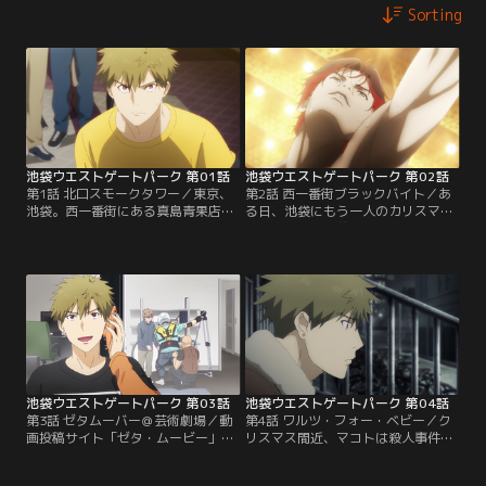
Sorting
池袋ウエストゲートパーク 第01話
池袋ウエストゲートパーク 第02話
第1話 北口スモークタワー／東京、
第2話 西一番街ブラックバイト／あ
池袋。西一番街にある真島青果店の
る日、池袋にもう一人のカリスマが
息子・マコトは、ヤクザ絡みの犯罪
舞い降りた。名前は尾崎キョウイ
やギャングの縄張り争いなど警察で
チ。彼が率いる『レッドエンジェル
は手出しができない問題を解決した
ス』は瞬く間にメンバーを増やし池
ことで、“池袋のトラブルシュータ
袋で勢力を広げていた。そんな中、
ー”と呼ばれていた。今日もマコト
『レッドエンジェルス』と悪名高い
のもとには厄介な事件が持ち込まれ
ブラック企業が裏でつながっている
て…。
という噂が流れて…。
池袋ウエストゲートパーク 第03話
池袋ウエストゲートパーク 第04話
第3話 ゼタムーバー＠芸術劇場／動
第4話 ワルツ・フォー・ベビー／ク
画投稿サイト「ゼタ・ムービー」の
リスマス間近、マコトは殺人事件で
人気投稿者・140☆流星からボディ
ひとり息子を亡くしたタクシー運転
ーガードの依頼がきた。対立するラ
手・靖洋と出会う。自分と似た境遇