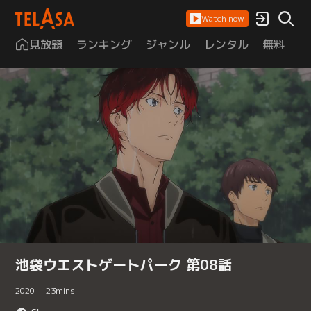
Watch now
見放題
ランキング
ジャンル
レンタル
無料
は
池袋ウエストゲートパーク 第08話
2020
23
mins