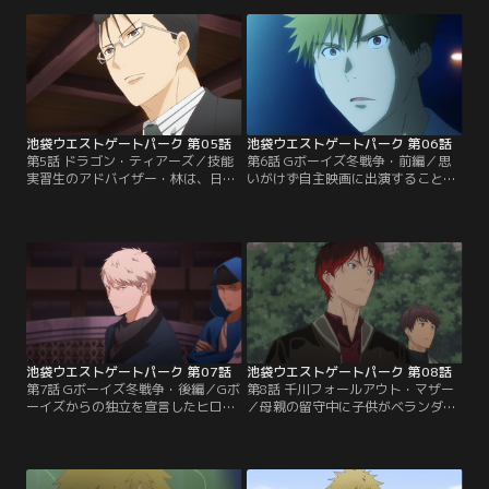
イバル投稿者から脅迫を受けている
の靖洋に親近感を覚え、犯人捜しの
ので守ってほしいという。流星の話
協力を申し出たマコトは、靖洋の息
を聞いているうちに、彼の真剣な仕
子がヘッドを務めていた上野のチー
事への取組みに感銘を受け、その依
ムの情報を集めることにする。
頼を受けるマコトだったが…。
池袋ウエストゲートパーク 第05話
池袋ウエストゲートパーク 第06話
第5話 ドラゴン・ティアーズ／技能
第6話 Gボーイズ冬戦争・前編／思
実習生のアドバイザー・林は、日本
いがけず自主映画に出演することに
の縫製工場から失踪した少女・クー
なったマコトは慣れない芝居に疲労
の行方を追っていた。一週間後の査
困憊。そんな彼のもとに、Gボーイ
察でクーがいないと同期の実習生た
ズ内のヒロト派のチームが何者かに
ちが中国に強制送還になってしまう
襲われたという情報が舞い込む。タ
という。タイムリミットが迫る中、
カシに不満を持っていたヒロトはこ
マコトにクーの捜索を依頼するが、
の襲撃事件はタカシの仕業だと疑い
その裏には中国人組織の「東龍」が
はじめるが…。
深く関わっていて…。
池袋ウエストゲートパーク 第07話
池袋ウエストゲートパーク 第08話
第7話 Gボーイズ冬戦争・後編／Gボ
第8話 千川フォールアウト・マザー
ーイズからの独立を宣言したヒロ
／母親の留守中に子供がベランダか
ト。マコトは戦争を止めるために自
ら転落する事故が起きた。キョウイ
主映画の撮影を続けつつ、池袋の混
チからの依頼でその親子の様子を見
乱をたき付ける組織の情報を掴む
てきてほしいと頼まれるマコト。だ
が、ついにはマコト自身が襲撃を受
が母親のユイは事故後、SNSで酷い