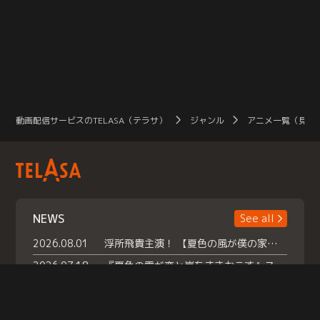
動画配信サービスのTELASA（テラサ）
ジャンル
アニメ一覧（見放
NEWS
See all
2026.08.01
浮所飛貴主演！ 【夏色の風が僕の家にやってきた】 本日よりテラサで独占配信スタート！
2026.07.18
『夏色の雲が恋と嵐をまきおこす』スペシャルメイキング 【Part1】2026年７月18日（土）23時30分～配信スタート！話題のシーンの裏側を大公開！豪華キャスト大集合！ 『武宮家 真夏の家族会議』開催！
2026.07.15
救命医・遥（今田）の《心揺さぶる過去》や、 麻酔科医・権野（船越英一郎）の《謎多きプライベート》など… 《知られざるエピソード》を独占配信！