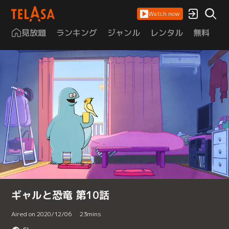
Watch now
見放題
ランキング
ジャンル
レンタル
無料
は
ギャルと恐竜 第10話
Aired on 2020/12/06
23
mins