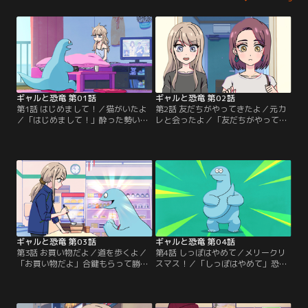
ギャルと恐竜 第01話
ギャルと恐竜 第02話
第1話 はじめまして！／猫がいたよ
第2話 友だちがやってきたよ／元カ
／「はじめまして！」酔った勢いで
レと会ったよ／「友だちがやってき
恐竜を拾ってきちゃった！でもギャ
たよ」恐竜めっちゃドラマ好きじゃ
ルは悩まないんで、よろ！「猫がい
ん、ウケる。「元カレと会ったよ」
たよ」ルームシェア2日目ってこと
元カレ・翔太が楓の留守中にやって
で外行くか～～！！とか思ったら、
きた。勝手なことすんなし、恐竜～
大家さんに会ったわけ。【提供：バ
～！！【提供：バンダイチャンネ
ンダイチャンネル】
ル】
ギャルと恐竜 第03話
ギャルと恐竜 第04話
第3話 お買い物だよ／道を歩くよ／
第4話 しっぽはやめて／メリークリ
「お買い物だよ」合鍵もらって勝手
スマス！／「しっぽはやめて」恐竜
に妄想すんなし！てか、なにげ恐竜
のしっぽまじ邪魔。なんか目立つ方
バイト先来るの初じゃね？「道を歩
法ないかな～。「メリークリスマ
くよ」先パイ、ビビりすぎなのウケ
ス！」バイトでサンタ服とか無理！
る。でも、先パイんチのご飯まじ美
しかも恐竜たち来てまじで最悪なん