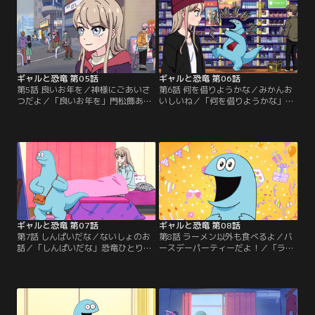
味え～！【提供：バンダイチャンネ
だけど！こいつらうるせ～！笑【提
ル】
供：バンダイチャンネル】
ギャルと恐竜 第05話
ギャルと恐竜 第06話
第5話 良いお年を／神様にごあいさ
第6話 何を借りようかな／みかんお
つだよ／「良いお年を」門松飾あっ
いしいね／「何を借りようかな」
てめっちゃテンション上がった！あ
DVD何借りるかめっちゃ迷ったわ
～年末ってソワソワする～！「神様
～。てか、恐竜怖いの平気なんだ
にごあいさつだよ」恐竜、神社の作
ね。「みかんおいしいね」恐竜みか
法にそんなビビんなし！笑 おみくじ
ん剥くの細かくね？なんか新しい技
もいい感じじゃん？【提供：バンダ
習得したらしい。笑【提供：バンダ
イチャンネル】
イチャンネル】
ギャルと恐竜 第07話
ギャルと恐竜 第08話
第7話 しんぱいだな／ないしょのお
第8話 ラーメン以外も食べるよ／バ
話／「しんぱいだな」恐竜ひとりで
ースデーパーティーだよ！／「ラー
出かけてなにしてんだろーなー。あ
メン以外も食べるよ」今日先パイと
ー風邪だる。「ないしょのお話」山
シフト一緒か～。また先パイんチの
田と鍋してたらいきなり翔太来たか
ご飯食べたいな～。「バースデーパ
らビビった。タイミングやばすぎ！
ーティーだよ！」恐竜の誕生日ノリ
笑【提供：バンダイチャンネル】
で決めちゃったけど、嬉しそうだ