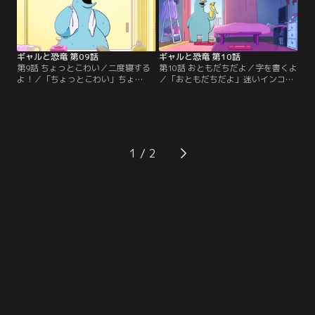
し、まあいっか！【提供：バンダイ
チャンネル】
ギャルと恐竜 第09話
ギャルと恐竜 第10話
第9話 ちょっとこわい／二度寝する
第10話 おともだちだよ／字を書くよ
よ！／「ちょっとこわい」ちょ
／「おともだちだよ」迷いインコか
っ！！暴れんなって！！ブレーカー
～。見つかるかな。捕まえたいな
落ちただけだから！！「二度寝する
～。「字を書くよ」なにげ書道部だ
よ！」恐竜楽しそうに寝てんな～。
ったかんね。恐竜！書くときは姿勢
アタシは起きてるほうが楽しいけ
正して！【提供：バンダイチャンネ
ど！【提供：バンダイチャンネル】
ル】
1