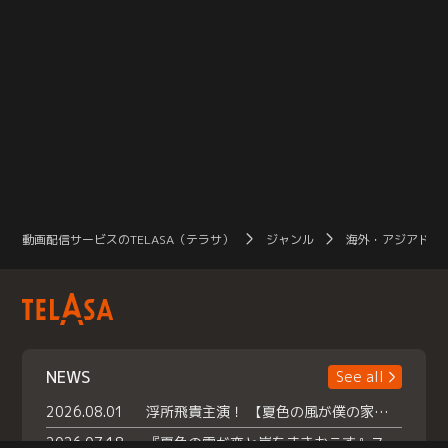
動画配信サービスのTELASA（テラサ）
ジャンル
海外・アジアドラ
NEWS
See all
2026.08.01
浮所飛貴主演！ 【夏色の風が僕の家にやってきた】 本日よりテラサで独占配信スタート！
2026.07.18
『夏色の雲が恋と嵐をまきおこす』スペシャルメイキング 【Part1】2026年７月18日（土）23時30分～配信スタート！話題のシーンの裏側を大公開！豪華キャスト大集合！ 『武宮家 真夏の家族会議』開催！