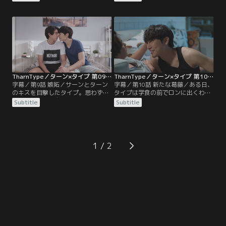
越しの荷物整理をする。そして、タ
サーンがやって来る。その頃、ノー
イプは4か月ぶりに地元のパンガン
たちと遊んでいたタイプはSNSの写
島へ帰省する。故郷の海と平穏な雰
真でサーンの存在に気づき動揺す
囲気を満喫する中、友人コムと行っ
る。その後、テクノーの提案でター
たフルムーンパーティーでリゾート
ンの誕生日をレストランで祝うこと
の外国人客とトラブルを起こす
に。しかし、奇しくもサーンが同席
が…。
することになってしまい…。
TharnType／ターン×タイプ 第09話／字幕
TharnType／ターン×タイプ 第10話／字幕
字幕／第9話 嫉妬／サーンとターン
字幕／第10話 新たな葛藤／ある日、
のキスを目撃したタイプ。思わずサ
タイプは学食の前でロンに出くわし
ーンにターンは自分のものだと宣言
昼食代の見返りにターンの情報を教
Subtitle
Subtitle
する。2人の関係を隠すことでター
えるという取り引きを持ちかけられ
ンを苦しめていたことを反省したタ
る。ロンからターンの恋愛遍歴を聞
イプは、ジードたちにも関係を明か
くうちに、ターンにとって特別な元
しターンを喜ばせる。そんな中、自
恋人“ター”の名前を聞きタイプの心
分のファンの女の子と仲良く話すタ
はざわつく。一方、カフェで歌を作
1
イプの行動に思わず嫉妬したターン
っていたターンはターから声を掛け
は…。
られ席を立とうとするが…。