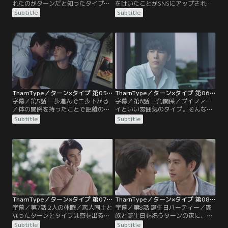
れたのがターンだと知ったタイプ
を吐いたことがSNSにアップされタ
は、ターンの優しさに触れ気持ちに
イプは窮地に立たされる。自暴自棄
Subtitle
Subtitle
変化が。相変わらず悪態をつきなが
になったタイプを心配するターンは
らもターンが気になりどぎまぎして
タイプがゲイを嫌う理由を聞き出
しまう。そんなある日、大学から戻
し、先輩の元に向かいある行動で悪
ったターンは部屋にいたタイプに積
い噂を一掃させる。ターンに借りを
極的に迫る。最初は拒んでいたタイ
作りたくないタイプ。ターンの望み
プだったが、ターンに身を任せてし
を叶えようととんでもない決断をす
まい…。
る。
TharnType／ターン×タイプ 第05話／字幕
TharnType／ターン×タイプ 第06話／字幕
字幕／第5話 一歩進んで二歩下がる
字幕／第6話 三角関係／プイファー
／体の関係を持ったことで距離の縮
イといい雰囲気のタイプ。そんなこ
まった2人。ターンはバイト先のバ
ととは夢にも思わないターンは、偶
Subtitle
Subtitle
ーにタイプを連れていき酒の勢いを
然テクノーからタイプが女を落とす
借りて思い切ってタイプにキスした
のに夢中だと聞いてしまう。嫉妬を
いと告白。しかし、タイプとの感情
露わにして詰め寄るターンに対し
の違いに気づき肩を落とす。一方、
て、タイプは2人の関係を続ける“10
チャンプの高校の同級生プイファー
のルール”を送りつけ、さらにプイ
イは一目ぼれしたタイプにアタック
ファーイとの約束を優先してしま
しようとするが…。
う。
TharnType／ターン×タイプ 第07話／字幕
TharnType／ターン×タイプ 第08話／字幕
字幕／第7話 2人の休暇／恋人同士と
字幕／第8話 誕生日パーティー／家
なったターンとタイプは寮を出るこ
族と誕生日を祝うターンの家に、ト
とに。クルイたちに別れを告げ引っ
ーンの親友でターンの初体験の相手
Subtitle
Subtitle