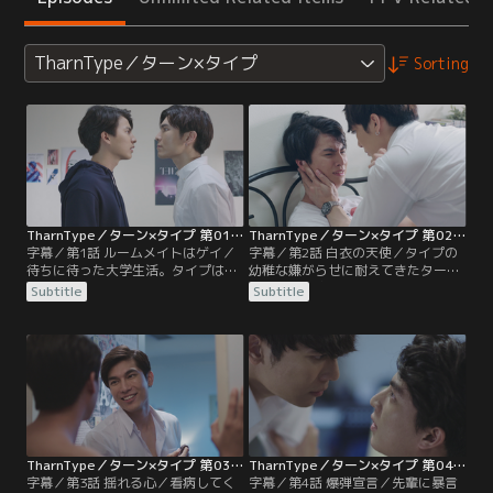
TharnType／ターン×タイプ
Sorting
TharnType／ターン×タイプ 第01話／字幕
TharnType／ターン×タイプ 第02話／字幕
字幕／第1話 ルームメイトはゲイ／
字幕／第2話 白衣の天使／タイプの
待ちに待った大学生活。タイプは友
幼稚な嫌がらせに耐えてきたターン
人たちに囲まれ充実した毎日を送っ
は、酔って寝入ったタイプに強烈な
Subtitle
Subtitle
ていた。父親に強制的に寮に入れら
仕返しをする。翌朝タイプは、ター
れたが、ルームメイトは優しくて超
ンの腕の中で寝ていたことに気づき
イケメンのターン。女子たちとの新
飛び起きる。ターンへの怒りが増す
しい出会いにも期待に胸がふくら
中、思わず吐いた暴言にカッとなっ
む。そんな浮かれ気分もつかの間、
たターンに組み敷かれたタイプは、
親友のテクノーからターンがゲイだ
昔の嫌な記憶にうなされ体調を崩し
と聞かされ…。
てしまう。
TharnType／ターン×タイプ 第03話／字幕
TharnType／ターン×タイプ 第04話／字幕
字幕／第3話 揺れる心／看病してく
字幕／第4話 爆弾宣言／先輩に暴言