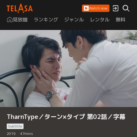
Watch now
見放題
ランキング
ジャンル
レンタル
無料
は
TharnType／ターン×タイプ 第02話／字幕
Subtitle
2019
47
mins