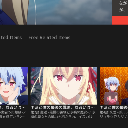
なが
が、
Seri
ated Items
Free Related Items
キミと僕の最後の戦場、あるいは世界が始まる聖戦 第02話
キミと僕の最後の戦場、あるいは世界が始まる聖戦 第03話
が出会った敵は-／
第3話 邂逅 -黒鋼の後継と氷禍の魔女-／氷
第4話 交差 -ボ
闘を経てからとい
禍の魔女との戦いを称えられ、イスカは使
ジュラクでカジノ
うしてか落ち着か
徒聖への復帰が検討されることになった。
な任務を前にした
ミスに勧められ、
だが条件は、氷禍の魔女の拘束。逡巡する
スミスにはある狙