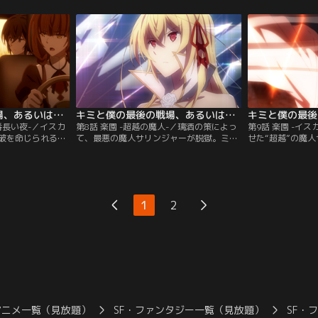
ラを満喫。だが隣
イスカは再びアリスに会うため、中立都市
方、アリスもまた
のアリスだった。
を目指す。一方、アリスはイスカが使徒聖
していた。再会を
禁止」区域で再会
であるにもかかわらず、囚われの星霊使い
気にしてしまうイ
リスは、図らずも
を逃した過去を知る。真意を探るため、ア
の裏側では帝国と
になり…。
リスもまた中立都市へ向かう。
が生まれようとし
キミと僕の最後の戦場、あるいは世界が始まる聖戦 第07話
キミと僕の最後の戦場、あるいは世界が始まる聖戦 第08話
番長い夜-／イスカ
第8話 楽園 -超越の魔人-／璃洒の策によっ
第9話 楽園 -イ
破を命じられる
て、最悪の魔人サリンジャーが脱獄。ミス
せた“超越”の魔
で、イスカの救出と
ミスたちは騒乱に乗じて監獄塔からの脱出
的な力の前に窮地
ス女王を捕獲する
を図るが、鎮圧部隊に包囲されつつあっ
けたのはイスカだ
は拘束したイスカ
た。状況を危険視したアリスは、サリンジ
件、そしてアリス
が、初めて身近に
ャーを止めようと監獄塔へと急ぐ。ただ一
ために、イスカは
らない。監視され
人、囚われの帝国兵イスカだけが取り残さ
う。燃えさかる監
1
2
スの、一夜限りの
れる。状況に必死で抗うイスカが取った行
継イスカと魔人サ
動は…。
開ける。
アニメ一覧（見放題）
SF・ファンタジー一覧（見放題）
SF・