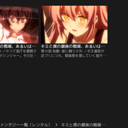
燐とともにカジノを満喫
方のイスカたちは、前線基地に星霊使いが
期待し、お互いの存在を
侵入したことを不穏に思いながらも、星脈
スカとアリス。だが、そ
噴出泉の探索を続行。ついに目標を発見す
皇庁の新たな紛争の火種
るが、そこには大きな罠と強大な魔女が待
ていた。
ち構えていた。
キミと僕の最後の戦場、あるいは世界が始まる聖戦 第09話
キミと僕の最後の戦場、あるいは世界が始まる聖戦 第10話
スカ-／かつて皇庁を震撼さ
第10話 始動 -星に願う少女-／女王選抜が
人サリンジャー。その圧倒
近づくにつれ、緊張感を増していく皇庁。
の燐だが、そこに駆けつ
王宮から出たいアリスだったが、外国へ遠
った。燐と交わした条
征を命じられたのは妹のシスベル。頑なに
からの「願い」に応える
他人を拒絶する彼女には、ある秘密があっ
サリンジャーの打倒を誓
た。時同じくイスカたちは、魔女となった
獄塔を舞台に、黒鋼の後
ミスミスの星紋を隠すために帝国外のリゾ
リンジャーの激戦が幕を
ート地へ。N07部隊が向かう地で待ってい
たものは…。
ファンタジー一覧（レンタル）
キミと僕の最後の戦場…
キミと