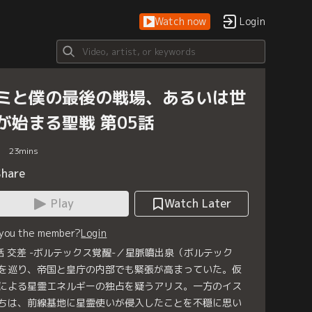
Watch now
Login
ミと僕の最後の戦場、あるいは世
が始まる聖戦 第05話
23
mins
Share
Play
Watch Later
 you the member?
Login
話 交差 -ボルテックス覚醒-／星脈噴出泉（ボルテック
を巡り、帝国と皇庁の内部でも緊張が高まっていた。仮
による星霊エネルギーの独占を疑うアリス。一方のイス
ちは、前線基地に星霊使いが侵入したことを不穏に思い