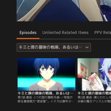
Episodes
Unlimited Related Items
PPV Rel
キミと僕の最後の戦場、あるいは世界が始まる聖戦
キミと僕の最後の戦場、あるいは世界が始まる聖戦 第01話
第1話 邂逅 -2つの国の最終兵器-／帝国が
第2話 邂逅 -僕とわたし
誇る最高戦力“使徒聖”。イスカは最年少で
氷禍の魔女アリスとの戦
その称号を得たにもかかわらず、大罪を犯
うもの、イスカの心はど
したことで囚われの身となっていた。罪の
ない。気分転換にとミス