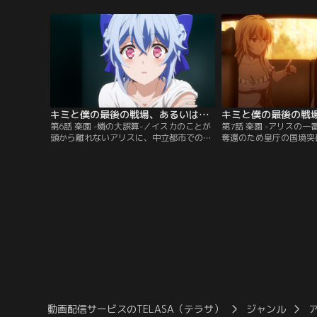
代償として命じられたのは、“氷禍の魔
イスカは中立都市でオペ
女”の拘束。戦争状態にあるネビュリス皇
に座っていた客はまさか
庁の強力な星霊使いだった。戦争の最前線
戦場のライバルと「戦闘
へ向かったイスカは、そこで氷禍の魔女・
したことで、イスカとア
アリスリーゼと対峙する。
お互いの素顔を知ること
キミと僕の最後の戦場、あるいは世界が始まる聖戦 第06話
第6話 楽園 -燐の大誤算-／イスカのことが
第7話 楽園 -アリスの一
頭から離れないアリスに、中立都市での彼
奪還のため皇庁の国境突
との再会と決着を勧める燐。だが、その裏
N07部隊。璃洒の指示
には二人の関係を断ち切ろうとする燐の計
同時に別働隊がネビュリ
画があった。一方のイスカたちは皇庁への
という…。一方、アリス
侵入と現女王の捕縛という前代未聞の難関
を連れて皇庁に帰還した
任務を命じられていた。さらに時同じくし
接する彼に好奇心が収ま
て、ミスミスの体に異変が起こり始める。
るイスカと監視するアリ
同居生活が始まった。
動画配信サービスのTELASA（テラサ）
ジャンル