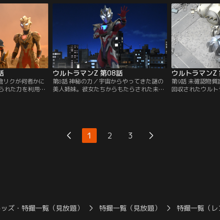
イジはネロンガを
突然ゴモラが目を覚まし、大パニックに！
が地上で大暴れ！
を立案する！果た
超パワーで迫りくるゴモラに、大苦戦する
ンがパワーアップ
ルトラマンゼット
ウルトラマンゼットだが、そこへ新たな力
ジ、そしてウルト
ことができるの
が思わぬ形で舞い込んで……！？
この危機を乗り越
か！？
話
ウルトラマンZ 第08話
ウルトラマンZ 
朝倉リクが何者かに
第8話 神秘の力／宇宙からやってきた謎の
第9話 未確認物
られた力を利用し
美人姉妹。彼女たちからもたらされた未知
回収されたウルト
されようとしてい
なる怪獣の細胞により、合体怪獣トライキ
施設まで護送する
強敵・ベリアル融
ングが出現した！それを更なる怪獣の細胞
任務だ。だが、宇
ルトラマンゼット
で超合体怪獣ファイブキングに強化するカ
トラメダルを宇宙
が帰ってくる！邪
ブラギ。この強敵に立ち向かうには新たな
る宇宙ロボット・
ット、ジード、そ
力を手にするしかない！そう、変幻自在の
レイジは、そして
1
2
3
神秘の光を！
のように立ち向か
殺技も炸裂するぞ
キッズ・特撮一覧（見放題）
特撮一覧（見放題）
特撮一覧（レ