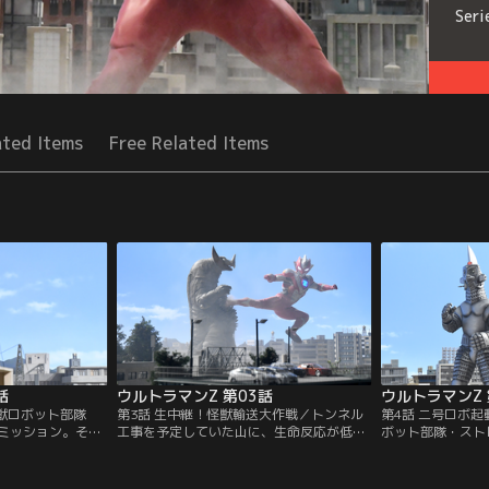
Seri
ated Items
Free Related Items
話
ウルトラマンZ 第03話
ウルトラマンZ 
怪獣ロボット部隊
第3話 生中継！怪獣輸送大作戦／トンネル
第4話 二号ロボ
ミッション。それ
工事を予定していた山に、生命反応が低下
ボット部隊・スト
を消す透明怪獣ネ
した古代怪獣ゴモラが眠っていた。これを
空機二号ウインダ
ボット・セブンガ
無人島に輸送すべく対怪獣ロボット部隊・
ネルギー充電に問
も、電気を奪われ
ストレイジの大作戦が開始される！しかし
動しない。そんな