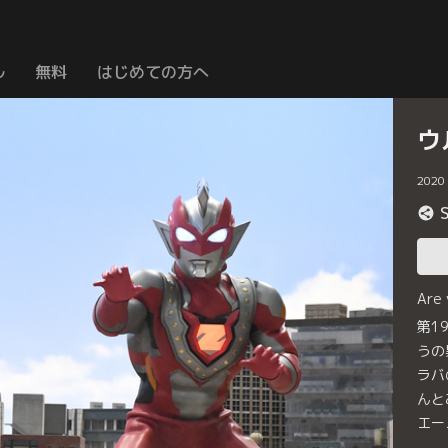
ル
無料
はじめての方へ
ウ
2020
Are
第1
うの
ラバ
んと
エー