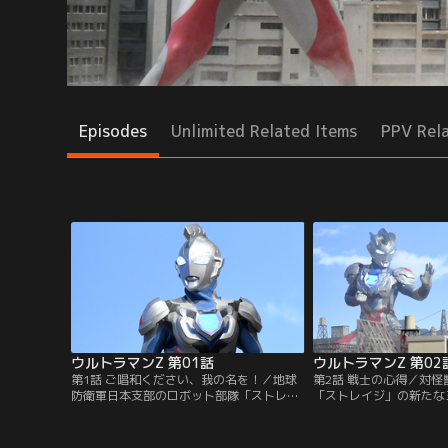
Episodes
Unlimited Related Items
PPV Rel
ウルトラマンZ 第01話
ウルトラマンZ 第02
第1話 ご唱和ください、我の名を！／地球
第2話 戦士の心得／対
防衛軍日本支部のロボット部隊「ストレイ
「ストレイジ」の新たな
ジ」でパイロットを務めるナツカワ ハル
は電気を餌にし自在に姿
キ。地球の平和を守る為に日夜戦い続ける
ロンガの討伐だ。主力ロ
彼の前に、新たなウルトラヒーローが舞い
ーに乗り込み立ち向かう