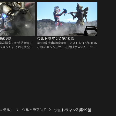
さらに謎の力でテレスド
ンスアロー」を携え立ち向かう！そう、そ
してしまう！ストレイ
れは太古より蘇りし伝説のアイテム！戦い
ラマンゼットは果たして
の行方は果たして……！？
えることができるの
第09話
ウルトラマンZ 第10話
質護送指令／地球防衛軍に
第10話 宇宙海賊登場！／ストレイジに回収
ラメダル。それを安全な
されたキングジョーを海賊宇宙人バロッサ
のが今回のストレイジの
星人が取り戻しにやってきた！宇宙中から
宙の秘宝と言われるウル
様々な道具・武器を強奪し使用するバロッ
人が狙っている！迫り来
サ星人は強敵だ！さらに基地の中ではキン
キングジョーに対しスト
グジョーが再び動き出そうとしている！急
ウルトラマンゼットはど
げハルキ！海賊宇宙人の好きにさせるな！
うのか！？ゼットの新必
！
ンタル）
ウルトラマンZ
ウルトラマンZ 第19話