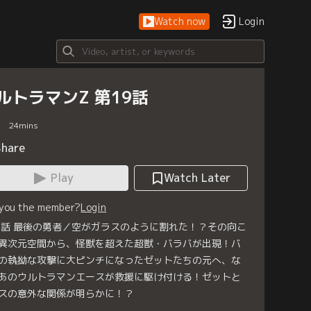
Watch now
Login
ルトラマンZ 第19話
24
mins
Share
Play
Watch Later
 you the member?
Login
9話 最後の勇者／空がガラスのように割れた！？その向こ
異次元空間から、怪獣を超えた超獣・バラバが出現！バ
の執拗な攻撃に大ピンチになったゼットたちの元へ、な
あのウルトラマンエースが救援に駆け付ける！ゼットと
スの意外な関係が明らかに！？