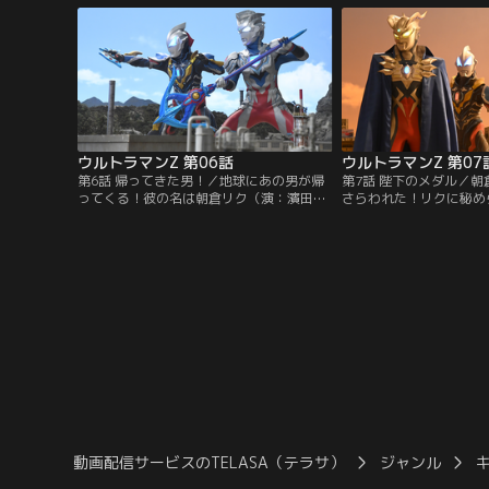
降りる！その名はウルトラマンゼット。ウ
苦戦するハルキ。ストレ
ルトラマンゼロの弟子を名乗る熱血漢だ。
倒すための新たなる作戦
凶暴宇宙鮫ゲネガーグの攻撃の前に窮地に
してハルキは、そしてウ
陥った彼らが一つになる時…。
は、この難敵を攻略する
か！？
ウルトラマンZ 第06話
ウルトラマンZ 第07
第6話 帰ってきた男！／地球にあの男が帰
第7話 陛下のメダル／
ってくる！彼の名は朝倉リク（演：濱田龍
さらわれた！リクに秘め
臣）。そう、ウルトラマンジードに変身す
て、凶悪な何かが作り出
る青年だ。だが、地球に来たのは彼だけで
る……！そして登場する
はない。かつてジードを苦しめたラストジ
合獣！大ピンチに陥るウ
ャッジメンター・ギルバリスもまた地球へ
の前に、満を持して師匠
飛来する！未曽有の危機に立ち向かう我ら
悪な野望を打ち砕け！ゼ
が2大ヒーロー！その勇姿を絶対に見逃す
してゼロ！
な！
動画配信サービスのTELASA（テラサ）
ジャンル