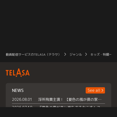
動画配信サービスのTELASA（テラサ）
ジャンル
キッズ・特撮一覧
NEWS
See all
2026.08.01
浮所飛貴主演！ 【夏色の風が僕の家にやってきた】 本日よりテラサで独占配信スタート！
2026.07.18
『夏色の雲が恋と嵐をまきおこす』スペシャルメイキング 【Part1】2026年７月18日（土）23時30分～配信スタート！話題のシーンの裏側を大公開！豪華キャスト大集合！ 『武宮家 真夏の家族会議』開催！
2026.07.15
救命医・遥（今田）の《心揺さぶる過去》や、 麻酔科医・権野（船越英一郎）の《謎多きプライベート》など… 《知られざるエピソード》を独占配信！