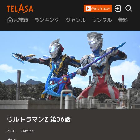
Watch now
見放題
ランキング
ジャンル
レンタル
無料
は
ウルトラマンZ 第06話
2020
24
mins