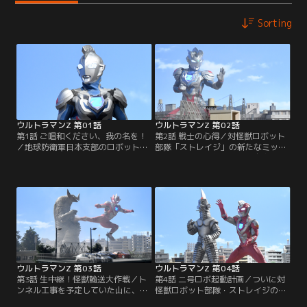
Sorting
ウルトラマンZ 第01話
ウルトラマンZ 第02話
第1話 ご唱和ください、我の名を！
第2話 戦士の心得／対怪獣ロボット
／地球防衛軍日本支部のロボット部
部隊「ストレイジ」の新たなミッシ
隊「ストレイジ」でパイロットを務
ョン。それは電気を餌にし自在に姿
めるナツカワ ハルキ。地球の平和を
を消す透明怪獣ネロンガの討伐だ。
守る為に日夜戦い続ける彼の前に、
主力ロボット・セブンガーに乗り込
新たなウルトラヒーローが舞い降り
み立ち向かうも、電気を奪われ苦戦
る！その名はウルトラマンゼット。
するハルキ。ストレイジはネロンガ
ウルトラマンゼロの弟子を名乗る熱
を倒すための新たなる作戦を立案す
血漢だ。凶暴宇宙鮫ゲネガーグの攻
る！果たしてハルキは、そしてウル
撃の前に窮地に陥った彼らが一つに
トラマンゼットは、この難敵を攻略
なる時…。
することができるのか！？
ウルトラマンZ 第03話
ウルトラマンZ 第04話
第3話 生中継！怪獣輸送大作戦／ト
第4話 二号ロボ起動計画／ついに対
ンネル工事を予定していた山に、生
怪獣ロボット部隊・ストレイジの新
命反応が低下した古代怪獣ゴモラが
たな戦力、特空機二号ウインダムが