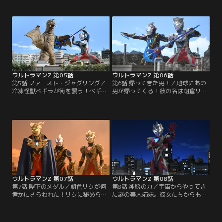
眠っていた。これを無人島に輸送す
完成する。だが、エネルギー充電に
べく対怪獣ロボット部隊・ストレイ
問題がありウインダムは起動しな
ジの大作戦が開始される！しかし突
い。そんな中、地底怪獣テレスドン
然ゴモラが目を覚まし、大パニック
が地上で大暴れ！さらに謎の力でテ
に！超パワーで迫りくるゴモラに、
レスドンがパワーアップしてしま
大苦戦するウルトラマンゼットだ
う！ストレイジ、そしてウルトラマ
が、そこへ新たな力が思わぬ形で舞
ンゼットは果たしてこの危機を乗り
い込んで……！？
越えることができるのか！？
ウルトラマンZ 第05話
ウルトラマンZ 第06話
第5話 ファースト・ジャグリング／
第6話 帰ってきた男！／地球にあの
冷凍怪獣ぺギラが街を襲う！ぺギラ
男が帰ってくる！彼の名は朝倉リク
が吐き出すすさまじい冷気の前には
（演：濱田龍臣）。そう、ウルトラ
ストレイジの対怪獣ロボットも歯が
マンジードに変身する青年だ。だ
立たない。この危機に、ウルトラマ
が、地球に来たのは彼だけではな
ンゼットは新たな武器「ゼットラン
い。かつてジードを苦しめたラスト
スアロー」を携え立ち向かう！そ
ジャッジメンター・ギルバリスもま
う、それは太古より蘇りし伝説のア
た地球へ飛来する！未曽有の危機に
イテム！戦いの行方は果たし
立ち向かう我らが2大ヒーロー！そ
て……！？
の勇姿を絶対に見逃すな！
ウルトラマンZ 第07話
ウルトラマンZ 第08話
第7話 陛下のメダル／朝倉リクが何
第8話 神秘の力／宇宙からやってき
者かにさらわれた！リクに秘められ
た謎の美人姉妹。彼女たちからもた
た力を利用して、凶悪な何かが作り
らされた未知なる怪獣の細胞によ
出されようとしている……！そして
り、合体怪獣トライキングが出現し
登場する強敵・ベリアル融合獣！大
た！それを更なる怪獣の細胞で超合