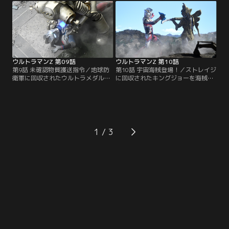
ピンチに陥るウルトラマンゼットの
体怪獣ファイブキングに強化するカ
前に、満を持して師匠が帰ってく
ブラギ。この強敵に立ち向かうには
る！邪悪な野望を打ち砕け！ゼッ
新たな力を手にするしかない！そ
ト、ジード、そしてゼロ！
う、変幻自在の神秘の光を！
ウルトラマンZ 第09話
ウルトラマンZ 第10話
第9話 未確認物質護送指令／地球防
第10話 宇宙海賊登場！／ストレイジ
衛軍に回収されたウルトラメダル。
に回収されたキングジョーを海賊宇
それを安全な施設まで護送するのが
宙人バロッサ星人が取り戻しにやっ
今回のストレイジの任務だ。だが、
てきた！宇宙中から様々な道具・武
宇宙の秘宝と言われるウルトラメダ
器を強奪し使用するバロッサ星人は
ルを宇宙人が狙っている！迫り来る
強敵だ！さらに基地の中ではキング
宇宙ロボット・キングジョーに対し
ジョーが再び動き出そうとしてい
ストレイジは、そしてウルトラマン
る！急げハルキ！海賊宇宙人の好き
1
ゼットはどのように立ち向かうの
にさせるな！
か！？ゼットの新必殺技も炸裂する
ぞ！