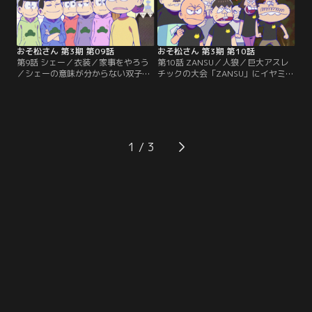
おそ松さん 第3期 第09話
おそ松さん 第3期 第10話
第9話 シェー／衣装／家事をやろう
第10話 ZANSU／人狼／巨大アスレ
／シェーの意味が分からない双子の
チックの大会「ZANSU」にイヤミが
AIロボットは…。／衣装をめぐって
挑戦。そこに登場したのはまさかの
トト子とにゃーは口論となり…！／
あのキャラクター！？／バスローブ
松代を怒らせてしまった6つ子。機
姿のカラ松が狼に襲われた！そんな
嫌を取るために家事をするのだ
事件にまさかのあの名探偵が復
が…！？【提供：バンダイチャンネ
活！？【提供：バンダイチャンネ
ル】
ル】
1