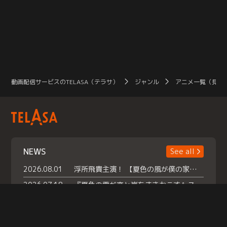
動画配信サービスのTELASA（テラサ）
ジャンル
アニメ一覧（見放
NEWS
See all
2026.08.01
浮所飛貴主演！ 【夏色の風が僕の家にやってきた】 本日よりテラサで独占配信スタート！
2026.07.18
『夏色の雲が恋と嵐をまきおこす』スペシャルメイキング 【Part1】2026年７月18日（土）23時30分～配信スタート！話題のシーンの裏側を大公開！豪華キャスト大集合！ 『武宮家 真夏の家族会議』開催！
2026.07.15
救命医・遥（今田）の《心揺さぶる過去》や、 麻酔科医・権野（船越英一郎）の《謎多きプライベート》など… 《知られざるエピソード》を独占配信！