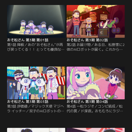
おそ松さん 第3期 第01話
おそ松さん 第3期 第02話
第1話 降板／あの“おそ松さん”が再
第2話 お届け物／ある日、松野家に2
び戻ってくる！！ とっても優良な作
体のAIロボットが届く。これからは
品で、無害で、誰も傷つけることな
AIと共存する時代と言い出すAIだ
く、登場人物はみんな性格が良く、
が…。【提供：バンダイチャンネ
教育番組としてもおススメできるパ
ル】
ーフェクト・ジャパニメーション…
これはあの“おそ松さん”なの
か……？【提供：バンダイチャンネ
ル】
おそ松さん 第3期 第03話
おそ松さん 第3期 第04話
第3話 評価値／マジック天使 マジヘ
第4話 一松ラジオ／コンビ結成／松
ラ イッチー／双子のAIロボットのウ
代の罠／ド深夜。おもむろにラジカ
メとシャケにはまったく洒落が通じ
セを取り出した一松が話し始め
ない。なんとかしたいカラ松、チョ
る！？／いつもいがみ合っているト
ロ松、トド松だが…！？／どこにで
ト子とにゃーが、まさかの展開
もいる女子中学生の一美。突然手に
に…！？／小腹が空いた6つ子が深