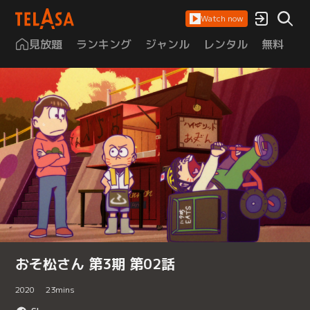
Watch now
見放題
ランキング
ジャンル
レンタル
無料
は
おそ松さん 第3期 第02話
2020
23
mins