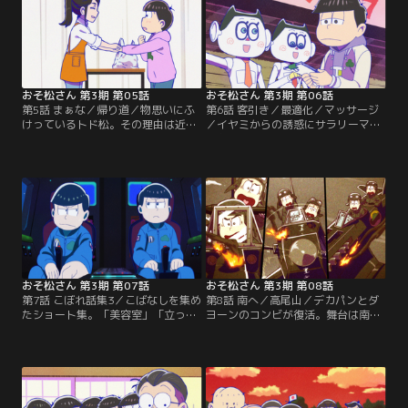
入れた魔法天使の力を使って…！？
夜に勝負をかける！【提供：バンダ
【提供：バンダイチャンネル】
イチャンネル】
おそ松さん 第3期 第05話
おそ松さん 第3期 第06話
第5話 まぁな／帰り道／物思いにふ
第6話 客引き／最適化／マッサージ
けっているトド松。その理由は近所
／イヤミからの誘惑にサラリーマン
のドラッグストアに…？／いつもと
のおそ松とカラ松は…。／一松に好
は違うスーツを着た6つ子。結婚式
かれようと双子のAIロボットは懸命
の帰り道で6つ子それぞれ思うこと
に奮闘するが…。／おそ松は十四松
は…。【提供：バンダイチャンネ
にマッサージをお願いするのだ
ル】
が…。【提供：バンダイチャンネ
ル】
おそ松さん 第3期 第07話
おそ松さん 第3期 第08話
第7話 こぼれ話集3／こばなしを集め
第8話 南へ／高尾山／デカパンとダ
たショート集。「美容室」「立っ
ヨーンのコンビが復活。舞台は南
ち」「夜道」「松造の仕事」「ボイ
へ…。／高尾山へ行く6つ子の波乱
ス機能」「十四松知事」を収録。
万丈珍道中。【提供：バンダイチャ
【提供：バンダイチャンネル】
ンネル】