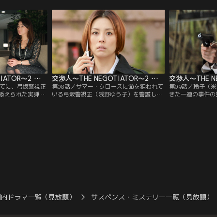
の主は拳銃を送り
きずりつつも、木崎（筧利夫）らと里吉家
をする。連絡を受
年による愉快犯と
へと向かう。中学受験を前にした模試を受
SITのメンバー
の人物が公表され
けるために家を出た春樹は、帰宅予定時刻
いるのはオーナー
ることから……。
になっても帰らず、その後、犯人から身代
名の客、そして犯
金1億円を要求する電話が入ったという。
（南沢奈央）。
交渉人～THE NEGOTIATOR～2 第07話
交渉人～THE NEGOTIATOR～2 第08話
宛てに、弓坂警視正
第08話／サマー・クロースに命を狙われて
第09話／玲子（
添えられた実弾が
いる弓坂警視正（浅野ゆう子）を警護しつ
きた一連の事件の
弾は、玲子（米倉
つ、捜査を続ける玲子（米倉涼子）らの目
ースの正体は、高
あるものだった。
の前で、高林元警視正（大杉漣）が何者か
息子・直樹（山田
る。玲子たちの予
に射殺された。弓坂警視正を庇うように、
雅也と名前を変え
ー・クロース。
彼女を狙った銃弾に倒れたのだ。高林はサ
丹）が働く喫茶店
マー・クロースではなかった…！？玲子は
し、玲子への復讐
高林が最期に口にした「これで、いい」の
だ。その雅也が爆
真意を探ろうとするが…。
てしまった玲子。
国内ドラマ一覧（見放題）
サスペンス・ミステリー一覧（見放題）