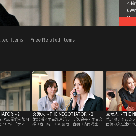
る愉
い事
Mor
Seri
ated Items
Free Related Items
交渉人～THE NEGOTIATOR～2 第02話
交渉人～THE NEGOTIATOR～2 第03話
奪された拳銃を都内
第03話／里吉流通グループの会長・里吉文
第04話／とある
りつけた「サマ
雄（春田純一）の長男・春樹（吉岡澪皇）
囲気の女性連れの
人物が、警察に接
が何者かに誘拐された。玲子（米倉涼子）
た。男は、入店を
涼子）はかかって
は、甘利（高岡蒼甫）射殺のショックを引
ると、爆弾を手に