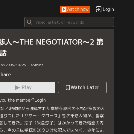
Watch now
Login
渉人～THE NEGOTIATOR～2 第
2話
d on 2009/10/29
45
mins
Share
Play
Watch Later
 you the member?
Login
2話／密輸船から強奪された拳銃を都内の不特定多数の人
送りつけた「サマー・クロース」を名乗る人物が、警察
触してきた。玲子（米倉涼子）はかかってきた電話の内
ら、声の主は拳銃を送りつけた犯人ではなく、少年によ