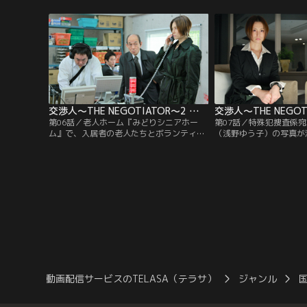
らに銃を突きつけ、篭城するという事件が
きた電話の内容から、声
発生した。園田との交渉に当たっているの
つけた犯人ではなく、少
は、宇佐木玲子（米倉涼子）たちSITのメン
推理。さらに玲子は、そ
バー。
ていない事実を知ってい
交渉人～THE NEGOTIATOR～2 第06話
第06話／老人ホーム『みどりシニアホー
第07話／特殊犯捜査係
ム』で、入居者の老人たちとボランティア
（浅野ゆう子）の写真が
に来ていたアイドル歌手・tamaki（大江朝
郵送されてきた。その実
美）を人質にした立て篭もり事件が発生し
涼子）たちにも見覚えの
た。犯人は、ホームに出入りしている弁当
やがて犯人から電話が入
配達員の三浦知之（中村優一）。入居者で
想どおり、声の主はサマ
人質のひとりである筒井則之（山田明郷）
が持っていた猟銃を奪い、スタッフ食堂ホ
ールに立て篭もったのだ。
動画配信サービスのTELASA（テラサ）
ジャンル