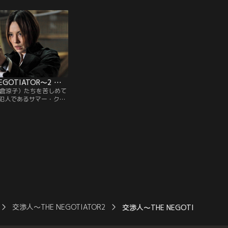
けた玲子（米倉涼子）ら
者が出るのは今回が初めて。マスコミなど
は現場へ急行。人質になって
が騒然となる中、国内にわずかしかないワ
シェフ、男性2名、女性5
クチンが、少女の入院した病院に運び込ま
人が連れて来た若い女性
れる。だが、ワクチンが運び込まれた際、
少女が入院している病棟が停電。
交渉人～THE NEGOTIATOR～2 第09話（最終話）
米倉涼子）たちを苦しめて
犯人であるサマー・クロ
林元警視正（大杉漣）の
悠介）だった。直樹は橘
、玲子の妹・澪（林丹
で玲子を近くから監視
劇を着実に進めていたの
弾を仕掛けたバスに乗っ
交渉人～THE NEGOTIATOR2
交渉人～THE NEGOTIATOR～2