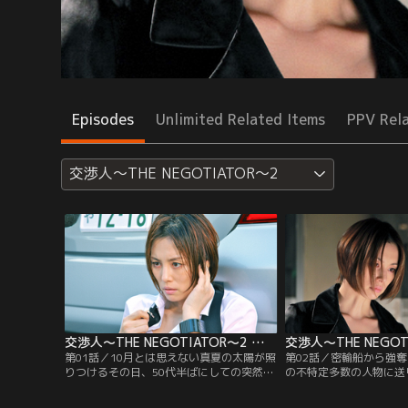
Episodes
Unlimited Related Items
PPV Rel
交渉人～THE NEGOTIATOR～2
交渉人～THE NEGOTIATOR～2 第01話
第01話／10月とは思えない真夏の太陽が照
第02話／密輸船から強
りつけるその日、50代半ばにしての突然の
の不特定多数の人物に送
解雇に腹を立て、雇い主に拳銃で発砲した
ー・クロース」を名乗る
男・園田（渡辺いっけい）が、車の中で自
触してきた。玲子（米倉