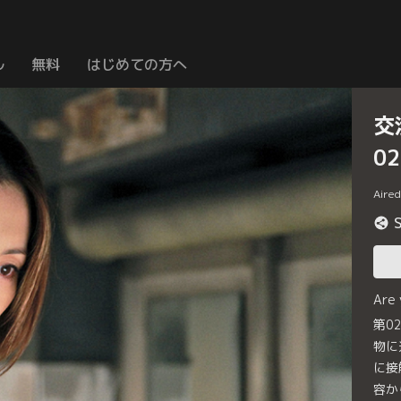
ル
無料
はじめての方へ
交
0
Aire
Are
第0
物に
に接
容か