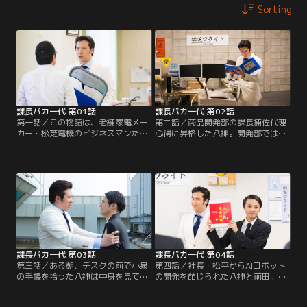
Sorting
課長バカ一代 第01話
課長バカ一代 第02話
第一話／この物語は、老舗家電メー
第二話／商品開発部の課長補佐代理
カー・松芝電機のビジネスマンたち
心得に昇格した八神。開発部では新
のビジネスと、ビジネス以外の物語
商品の洗濯機「洗えん坊将軍」の開
である！商品開発企画課の係長、33
発を進めていた。そんな矢先、八神
歳、八神和彦。ある日上司に呼ば
にとんでもない不運が降りかかる。
れ、いきなりの昇進。任命された肩
なんと、産業スパイ容疑をかけられ
書は、「課長補佐代理心得」。微妙
てしまうのだった。一体、八神に何
な肩書に困惑しながらも、仕事に励
が起こったのか？！八神の運命やい
む（？）八神。果たして、昇進を果
かに…。
たした八神に、これからどんな試練
が待ち受けているのか？！
課長バカ一代 第03話
課長バカ一代 第04話
第三話／ある朝、デスクの前で小泉
第四話／社長・松平からAIロボット
の手帳を拾った八神は中身を見てし
の開発を命じられた八神と前田。前
まう。しかし、小泉には見ていない
田が開発に一心不乱になっている矢
と嘘をつきその場を凌いだ。嘘をつ
先、突如八神がしりとりを始め、白