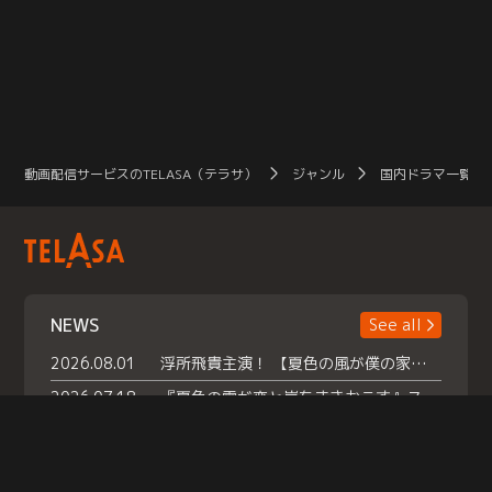
動画配信サービスのTELASA（テラサ）
ジャンル
国内ドラマ一覧（
NEWS
See all
2026.08.01
浮所飛貴主演！ 【夏色の風が僕の家にやってきた】 本日よりテラサで独占配信スタート！
2026.07.18
『夏色の雲が恋と嵐をまきおこす』スペシャルメイキング 【Part1】2026年７月18日（土）23時30分～配信スタート！話題のシーンの裏側を大公開！豪華キャスト大集合！ 『武宮家 真夏の家族会議』開催！
2026.07.15
救命医・遥（今田）の《心揺さぶる過去》や、 麻酔科医・権野（船越英一郎）の《謎多きプライベート》など… 《知られざるエピソード》を独占配信！