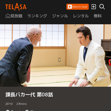
Watch now
見放題
ランキング
ジャンル
レンタル
無料
は
課長バカ一代 第08話
2019
23
mins