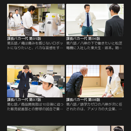
いた時の演技力を自画自賛した八神
熱は朝まで続く。そして遂に、八神
は前田と共に演技の練習に励む。一
がロボットのスケッチを書き上げ
方、自動米とぎ機「コメッとさん」
る。しかし「このままではダメ
の販売店向けの会議に向かった2
だ！」と悟った前田は、一人ロボッ
人。そこでも八神の“バカ”がさく裂
ト工学の権威がいる香港へと飛び立
する！
つのだった。香港から戻った前田
は、皆にお土産でお饅頭を配る
が…。
課長バカ一代 第05話
課長バカ一代 第06話
第五話／俺は痛みを感じないロボッ
第六話／八神の下で働きたいと松芝
トになりたいと、バカな妄想をする
電機に入社した東大生・坂本。期待
八神に、ある日総務の女子が、社内
に胸を膨らませ出社した坂本に対
に好きな人がいると…。課長として
し、八神のバカがさく裂？！坂本か
部下の恋愛を応援できるのか？！八
らのレベルの高い質問に、あり得な
神が部下の恋愛のために、人肌脱い
い答えを返す八神。この男、正真正
だバカな施策とは？！
銘のバカなのか？はたまた、、、。
うーん、バカなんだろう。。。
課長バカ一代 第07話
課長バカ一代 第08話
第七話／商品開発部は10日後に迫っ
第八話／語学力ゼロの八神が次に任
た販売促進部との野球の試合で業務
されたのは、アメリカの大企業、フ
どころではない様子！部の全員が仕
ェデラル・エレクトリック社との提
事よりも野球に熱中！！八神に至っ
携プロジェクト。いよいよ外国人マ
ては10日前からユニフォームを着て
ークランドとの商談の日、和室で向
くる始末。最初は理解出来ない坂本
き合う二人。八神は「洗えん坊将