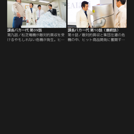
だったが、八神の姿勢に心を打たれ
軍」を商材に提携をもちかけられる
（？）、遂に試合前日の日……。ま
のだが…。
たしてもバカ課長が…。
課長バカ一代 第09話
課長バカ一代 第10話（最終話）
第九話／松芝電機が敵対的買収を受
第十話／敵対的買収と集団左遷の危
けるやもしれない危機が発生。ヒッ
機の中、ヒット商品開発に奮闘する
ト商品を生み出さなければ全員集団
八神たち。ある日、八神の前に天使
左遷と告げられた八神達は、必死に
が現れ、状況は一変！！それを機
商品の開発に打ち込む。以前試作し
に、一段と結束した社員達だった
た「焼肉ロボ」が誰の目にもとまら
が、またもや問題が発生。果たして
ず、不発に終わる中、日々改良が進
八神達はAIロボを完成させ松芝電機
められていた…。
を救えるのか？！