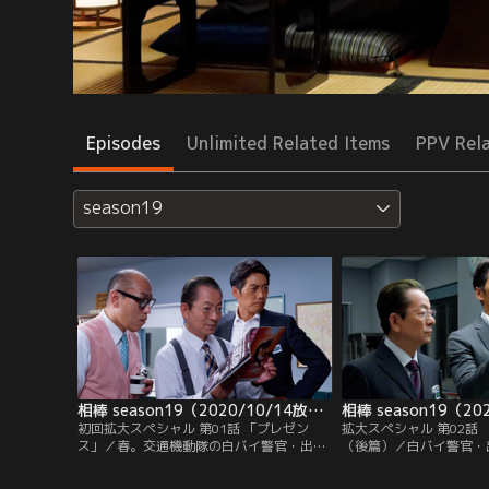
Episodes
Unlimited Related Items
PPV Rel
season19
相棒 season19（2020/10/14放送分）第01話
初回拡大スペシャル 第01話 「プレゼン
拡大スペシャル 第02話
ス」／春。交通機動隊の白バイ警官・出雲
（後篇）／白バイ警官・
麗音（篠原ゆき子）が何者かに銃撃され
き子）が銃撃された事件
た。警視庁は総力を挙げて犯人を捜すが、
ていた男の所持品から拳