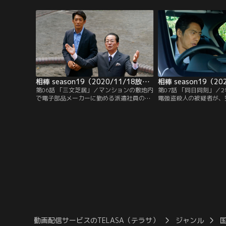
夏になっても手掛かりさえ掴めない。そん
疑者死亡のまま送検され
な中、右京（水谷豊）と亘（反町隆史）
ただ、男の恋人だった静
は、回復した麗音に事情を尋ねるが、警戒
自然な行動に疑問を持っ
され話を聞き出せなかった。秋を迎えたこ
と亘（反町隆史）は捜査
ろ、麗音が捜査一課に異動してくる。
相棒 season19（2020/11/18放送分）第06話
第06話 「三文芝居」／マンションの敷地内
第07話 「同日同刻」／
で電子部品メーカーに勤める派遣社員の男
電強盗殺人の被疑者が、
性が死亡する事件が発生。通報者は、出張
白骨遺体で発見された。
風俗店のドライバーで、たまたまマンショ
時、事件を解決できなか
ンに店の女性を送り届けたという松野（橋
る思いもあり、共犯者と
本じゅん）と名乗る男性。松野によると、
で、全容解明に乗り出す
被害者と首筋にドクロのタトゥーがある金
前に妊婦が階段から転落
髪の男が揉めていて…。
て、別件で事情聴取を受
らの犯行を自供する。
動画配信サービスのTELASA（テラサ）
ジャンル