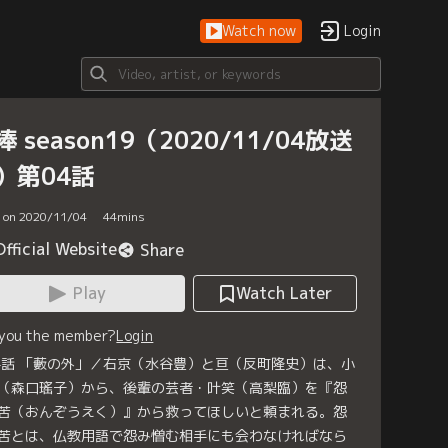
Watch now
Login
棒 season19（2020/11/04放送
）第04話
d on 2020/11/04
44
mins
Official Website
Share
Play
Watch Later
 you the member?
Login
4話 「藪の外」／右京（水谷豊）と亘（反町隆史）は、小
（森口瑤子）から、後輩の芸者・叶笑（高梨臨）を『怨
苦（おんぞうえく）』から救ってほしいと頼まれる。怨
苦とは、仏教用語で怨み憎む相手にも会わなければなら