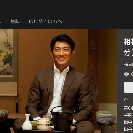
ル
無料
はじめての方へ
相
分
Aire
Are
第0
手鞠
憎会
憎会