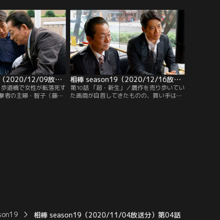
会苦とは、仏教用語で怨
押しつけられる。白河家は、大臣を輩出し
わなければならない苦し
た政治家一族で、長年実権を握っているの
聞くと、叶笑は芸者見習
は、達也の義理の母・貴代（冨士眞奈美）
、暴行未遂事件にあったと
だった。貴代には、24年前、夫が収賄疑惑
犯人が出所。
のさなかに自ら命を絶った過去があり…。
相棒 season19（2020/12/09放送分）第09話
相棒 season19（2020/12/16放送分）第10話
」／歩道橋で女性が転落死す
第10話 「超・新生」／贋作を売り歩いてい
撃者の主婦・智子（藤吉
た画商が自首してきたものの、買い手は自
より、被害者の知人の男
身の目利き力が傷つくのを嫌い、いずれも
て浮上する。男は、かつ
「騙されたわけではない」と主張。“被害
ンシェフとしてマスコミ
者が存在しない”という不可解な状況が発
が、SNSでの発言が炎上
生する。経済事件を担当する二課でも詐欺
っていたという。
罪に問えず、自首してきた画商をそのまま
帰すことに。ところがその直後、問題の画
商が自殺してしまう。
son19
相棒 season19（2020/11/04放送分）第04話