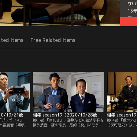
ない
15
所。
Mor
Seri
ated Items
Free Related Items
相棒 season19（2020/10/21放送分）第02話
相棒 season19（2020/10/28放送分）第03話
 「プレゼンス」
第03話 「目利き」／詐欺などの経済事件を
第04話 「藪の
出雲麗音（篠原ゆ
扱う捜査二課の係長・尾崎（及川いぞう）
（反町隆史）は、
への関与を疑われ
が、遺体で発見された。同僚の刑事いわ
ら、後輩の芸者・
銃が見つかり、被
く、尾崎が追っていた詐欺グループの仕業
会苦（おんぞうえ