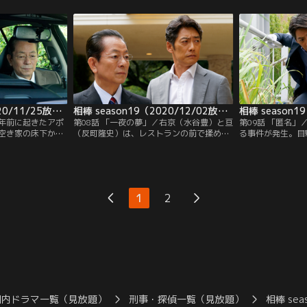
ることになった。
に違いないという。独自の捜査に乗り出し
と頼まれる。怨憎
（日南響子）の不
た右京（水谷豊）と亘（反町隆史）は、尾
み憎む相手にも会
た右京（水谷豊）
崎が死の直前にしていた不自然な買い物に
みのこと。事情を
を続行。
着目。実演販売士の酒井（山本浩司）から
いだった15年前
話を聞く。
いうが、最近その
相棒 season19（2020/11/25放送分）第07話
相棒 season19（2020/12/02放送分）第08話
2年前に起きたアポ
第08話 「一夜の夢」／右京（水谷豊）と亘
第09話 「匿名
空き家の床下から
（反町隆史）は、レストランの前で揉めて
る事件が発生。目
捜査一課は、当
いる男女を見掛け、間に入る。しかし、2
久美子）の証言に
ったことに忸怩た
人は大丈夫だと言って足早に立ち去ってし
が重要参考人とし
の仲間割れの線
まった。翌日、亘はネット記事で、昨晩の
てカリスマイケメ
。そんな中、2年
女性が与党幹事長の娘・小早川奈穂美（上
をにぎわせていた
死した事件につい
野なつひ）と気付くが、その矢先、彼女の
し、最近は金に困
1
2
けていた男が、自
婚約者である資産家男性が他殺体で発見さ
れる。
国内ドラマ一覧（見放題）
刑事・探偵一覧（見放題）
相棒 sea