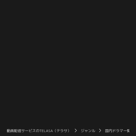
が続き、東都銀行 常務秘書・望月千
回っていることに気づいた粟田口
代（木村文乃）は心配でたまらな
は、手下として丸め込んだフリーラ
い…。そんなある日、東都銀行 頭取
イター・黒木瞬介（坂口拓）を使っ
秘書・照井七菜（広瀬アリス）が、
てサランを襲う。階段から突き落と
「萬」に大学の後輩・中川由加里
され負傷したサランを救ったの
（伊原六花）を連れてくる。
は…。
動画配信サービスのTELASA（テラサ）
ジャンル
国内ドラマ一覧（