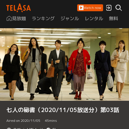
Watch now
見放題
ランキング
ジャンル
レンタル
無料
は
七人の秘書（2020/11/05放送分）第03話
Aired on 2020/11/05
45
mins