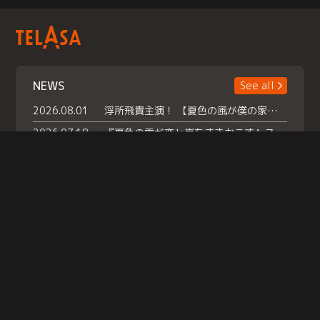
NEWS
See all
2026.08.01
浮所飛貴主演！ 【夏色の風が僕の家にやってきた】 本日よりテラサで独占配信スタート！
2026.07.18
『夏色の雲が恋と嵐をまきおこす』スペシャルメイキング 【Part1】2026年７月18日（土）23時30分～配信スタート！話題のシーンの裏側を大公開！豪華キャスト大集合！ 『武宮家 真夏の家族会議』開催！
2026.07.15
救命医・遥（今田）の《心揺さぶる過去》や、 麻酔科医・権野（船越英一郎）の《謎多きプライベート》など… 《知られざるエピソード》を独占配信！
Help
|
Company Profile
|
Act on Specified Commercial Transactions
|
Terms of Service
|
Privacy Policy