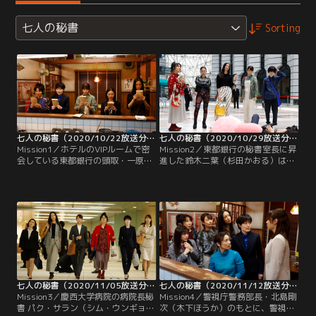
七人の秘書
Sorting
七人の秘書（2020/10/22放送分）第01話
七人の秘書（2020/10/29放送分）第02話
Mission1／ホテルのVIPルームで密
Mission2／東都銀行の秘書室長に昇
会している東都銀行の頭取・一原福
進した鈴木二葉（杉田かおる）は、
造（橋爪功）と秘書・照井七菜（広
好き嫌いで部下を選別し、容赦なく
瀬アリス）。楽しい時間を過ごす2
切り捨てるなど、女帝のごとく秘書
人だが、突然福造が苦しみ始め、意
室に君臨していた。権力を振りかざ
識を失う…。すると、ホテルの制服
し、やりたい放題の日々を送る二葉
を着た望月千代（木村文乃）、長谷
は、仕事でのミスも多く、おっとり
不二子（菜々緒）、パク・サラン
した秘書・照井七菜（広瀬アリス）
（シム・ウンギョン）、鰐淵五月
が、新頭取・霧島和夫（小林隆）に
（室井滋）が現れ、心肺蘇生を試み
目を掛けられていることを知り…。
る。
七人の秘書（2020/11/05放送分）第03話
七人の秘書（2020/11/12放送分）第04話
Mission3／慶西大学病院の病院長秘
Mission4／警視庁警務部長・北島剛
書 パク・サラン（シム・ウンギョ
次（木下ほうか）のもとに、警視