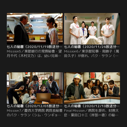
ン）は、内科医・三好麻里（松本若
正・山根幸四郎（金井勇太）のスマ
菜）が、患者から現金の入った菓子
ートフォンと、そのスマホでスカー
折りを受け取ったと疑われ、謹慎処
トの中を盗撮されたという女子高
分になったことを知る。まったく身
生・小杉映子（永瀬莉子）が提出し
に覚えがない…と落ち込む麻里とと
た被害届が届く。山根が財務大臣・
もにラーメン店「萬」に向かったサ
粟田口十三（岸部一徳）の後援会会
ランは…。
長の息子だと知った北島は、粟田口
に恩を売るため、この被害届をもみ
消してしまう…。
七人の秘書（2020/11/19放送分）第05話
七人の秘書（2020/11/26放送分）第06話
Mission5／東都銀行の常務秘書・望
Mission6／東京都知事・南勝子（萬
月千代（木村文乃）は、幼い兄妹が
田久子）が倒れ、パク・サラン（シ
東京都知事・南勝子（萬田久子）の
ム・ウンギョン）が病院長秘書を務
乗った車に泥だんごを投げつけなが
める慶西大学病院に救急搬送され
ら「僕たちの家を返せ！」と怒鳴っ
る。勝子の秘書・風間三和（大島優
ているところに出くわす。それを制
子）がサランに勝子の病名を尋ねる
止し、2人を家まで送っていくこと
と、急性心筋梗塞だった。勝子の入
にするが、着いたところは児童養護
院を知った財務大臣・粟田口十三
施設だった。
（岸部一徳）は…。
七人の秘書（2020/12/03放送分）第07話
七人の秘書（2020/12/10放送分）第08話（最終話）
Mission7／慶西大学病院 病院長秘書
Final Mission／病院を辞め、財務大
のパク・サラン（シム・ウンギョ
臣・粟田口十三（岸部一徳）の秘書
ン）がラーメン店「萬」に姿を見せ
になったパク・サラン（シム・ウン
なくなった。連絡すら取れない状況
ギョン）が、裏で自分の悪事をかぎ