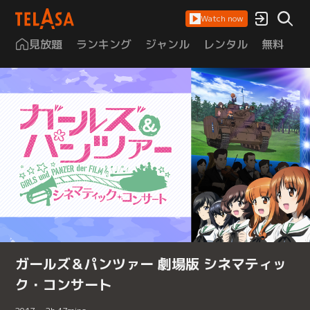
Watch now
見放題
ランキング
ジャンル
レンタル
無料
は
ガールズ＆パンツァー 劇場版 シネマティッ
ク・コンサート