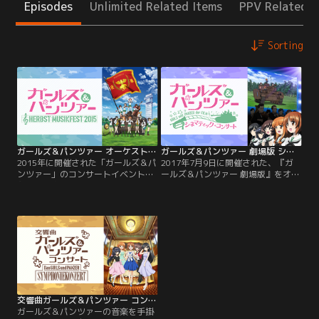
Episodes
Unlimited Related Items
PPV Related I
Sorting
ガールズ＆パンツァー オーケストラ・コンサート ～Herbst Musikfest 2015～
ガールズ＆パンツァー 劇場版 シネマティック・コンサート
2015年に開催された「ガールズ＆パ
2017年7月9日に開催された、『ガ
ンツァー」のコンサートイベント。
ールズ＆パンツァー 劇場版』をオー
主人公西住みほを演じる渕上舞によ
ケストラの生演奏で鑑賞するという
る朗読をはさみつつ、浜口史郎監修
新たな楽しみ方を提案したイベント
の元、TVシリーズの劇伴、挿入歌、
「ガールズ＆パンツァー 劇場版 シ
EDのオーケストラアレンジを、栗田
ネマティック・コンサート」を完全
博文の指揮により東京フィルハーモ
収録。音楽担当の浜口史郎監修の
ニー交響楽団が演奏。※本編内容
元、国際的に活躍する栗田博文の指
は、11月3日の全2公演を編集・再構
揮により「東京フィルGuPオーケス
成したものを1公演分として収録し
トラ」が演奏。
ております。
交響曲ガールズ＆パンツァー コンサート
ガールズ＆パンツァーの音楽を手掛