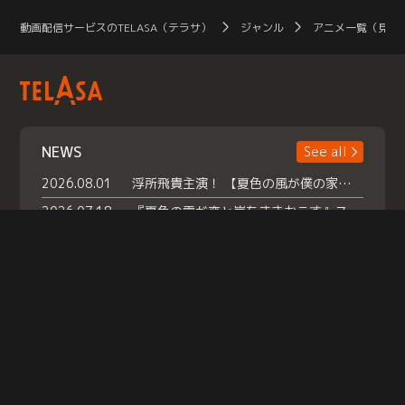
動画配信サービスのTELASA（テラサ）
ジャンル
アニメ一覧（見放
NEWS
See all
2026.08.01
浮所飛貴主演！ 【夏色の風が僕の家にやってきた】 本日よりテラサで独占配信スタート！
2026.07.18
『夏色の雲が恋と嵐をまきおこす』スペシャルメイキング 【Part1】2026年７月18日（土）23時30分～配信スタート！話題のシーンの裏側を大公開！豪華キャスト大集合！ 『武宮家 真夏の家族会議』開催！
2026.07.15
救命医・遥（今田）の《心揺さぶる過去》や、 麻酔科医・権野（船越英一郎）の《謎多きプライベート》など… 《知られざるエピソード》を独占配信！